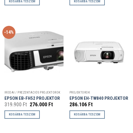
KOSÁRBA TESZEM
KOSÁRBA TESZEM
-14%
IRODAI / PREZENTÁCIÓS PROJEKTOROK
PROJEKTOROK
EPSON EB-FH52 PROJEKTOR
EPSON EH-TW840 PROJEKTOR
Original
Current
319.900
Ft
276.000
Ft
286.106
Ft
price
price
was:
is:
KOSÁRBA TESZEM
KOSÁRBA TESZEM
319.900 Ft.
276.000 Ft.