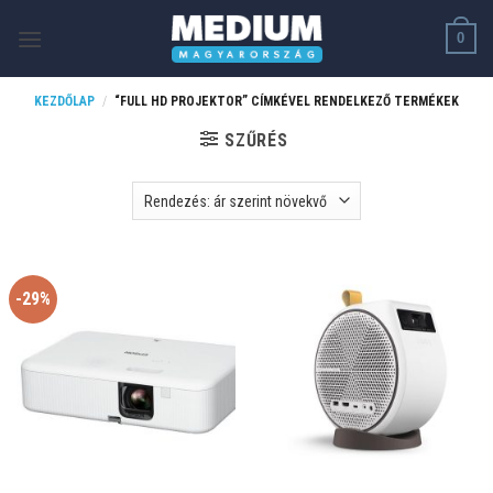
Skip
0
to
content
KEZDŐLAP
/
“FULL HD PROJEKTOR” CÍMKÉVEL RENDELKEZŐ TERMÉKEK
SZŰRÉS
-29%