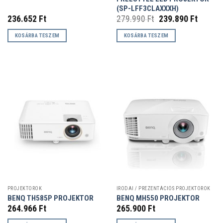
(SP-LFF3CLAXXXH)
Original
Curren
236.652
Ft
279.990
Ft
239.890
Ft
price
price
was:
is:
KOSÁRBA TESZEM
KOSÁRBA TESZEM
279.990 Ft.
239.890
PROJEKTOROK
IRODAI / PREZENTÁCIÓS PROJEKTOROK
BENQ TH585P PROJEKTOR
BENQ MH550 PROJEKTOR
264.966
Ft
265.900
Ft