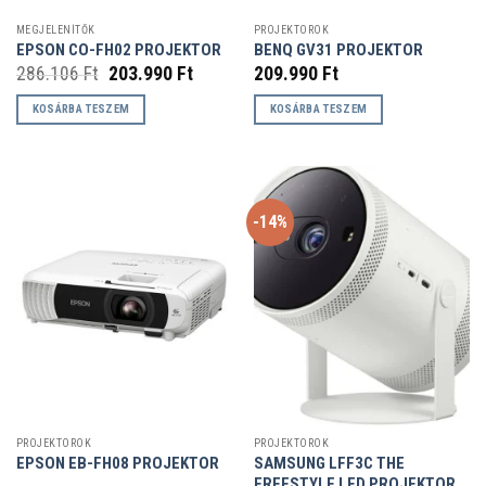
MEGJELENÍTŐK
PROJEKTOROK
EPSON CO-FH02 PROJEKTOR
BENQ GV31 PROJEKTOR
Original
Current
286.106
Ft
203.990
Ft
209.990
Ft
price
price
was:
is:
KOSÁRBA TESZEM
KOSÁRBA TESZEM
286.106 Ft.
203.990 Ft.
-14%
PROJEKTOROK
PROJEKTOROK
SAMSUNG LFF3C THE
EPSON EB-FH08 PROJEKTOR
FREESTYLE LED PROJEKTOR