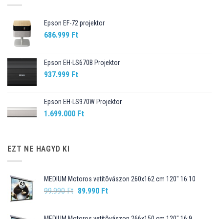
Epson EF-72 projektor
686.999
Ft
Epson EH-LS670B Projektor
937.999
Ft
Epson EH-LS970W Projektor
1.699.000
Ft
EZT NE HAGYD KI
MEDIUM Motoros vetítõvászon 260x162 cm 120" 16:10
Original
Current
99.990
Ft
89.990
Ft
price
price
was:
is:
MEDIUM Motoros vetítõvászon 266x150 cm 120" 16:9