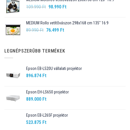
99.990 Ft.
89.990 Ft.
Original
Current
109.990
Ft
98.990
Ft
price
price
was:
is:
MEDIUM Rollo vetítõvászon 298x168 cm 135" 16:9
109.990 Ft.
98.990 Ft.
Original
Current
89.990
Ft
76.499
Ft
price
price
was:
is:
89.990 Ft.
76.499 Ft.
LEGNÉPSZERŰBB TERMÉKEK
Epson EB-L520U vállalati projektor
896.874
Ft
Epson EH-LS650 projektor
889.000
Ft
Epson EB-L265F projektor
523.875
Ft