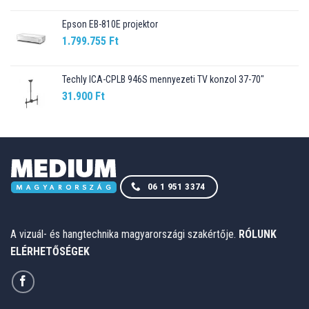
was:
is:
Epson EB-810E projektor
225.000 Ft.
195.990 Ft.
1.799.755
Ft
Techly ICA-CPLB 946S mennyezeti TV konzol 37-70"
31.900
Ft
06 1 951 3374
A vizuál- és hangtechnika magyarországi szakértője.
RÓLUNK
ELÉRHETŐSÉGEK