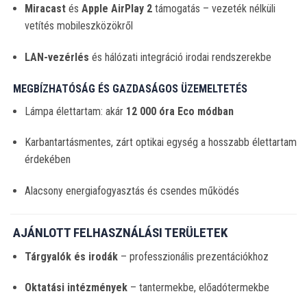
Miracast
és
Apple AirPlay 2
támogatás – vezeték nélküli
vetítés mobileszközökről
LAN-vezérlés
és hálózati integráció irodai rendszerekbe
MEGBÍZHATÓSÁG ÉS GAZDASÁGOS ÜZEMELTETÉS
Lámpa élettartam: akár
12 000 óra Eco módban
Karbantartásmentes, zárt optikai egység a hosszabb élettartam
érdekében
Alacsony energiafogyasztás és csendes működés
AJÁNLOTT FELHASZNÁLÁSI TERÜLETEK
Tárgyalók és irodák
– professzionális prezentációkhoz
Oktatási intézmények
– tantermekbe, előadótermekbe