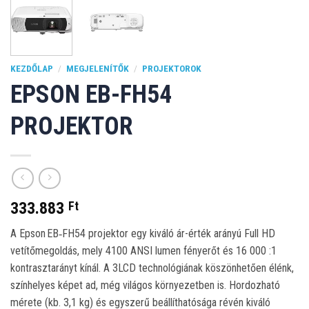
KEZDŐLAP
/
MEGJELENÍTŐK
/
PROJEKTOROK
EPSON EB-FH54
PROJEKTOR
333.883
Ft
A
Epson EB‑FH54 projektor
egy kiváló ár-érték arányú Full HD
vetítőmegoldás, mely 4100 ANSI lumen fényerőt és 16 000 :1
kontrasztarányt kínál. A 3LCD technológiának köszönhetően élénk,
színhelyes képet ad, még világos környezetben is. Hordozható
mérete (kb. 3,1 kg) és egyszerű beállíthatósága révén kiváló