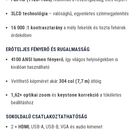
3LCD technológia
– valósághű, egyenletes színmegjelenítés
16 000 :1 kontrasztarány
a mély feketék és tiszta fehérek
érdekében
ERŐTELJES FÉNYERŐ ÉS RUGALMASSÁG
4100 ANSI lumen fényerő
, így világos helyiségekben is
kiválóan használható
Vetíthető képméret akár
304 col (7,7 m)
átlóig
1,62× optikai zoom
és
keystone korrekció
a tökéletes
beállításhoz
SOKOLDALÚ CSATLAKOZTATHATÓSÁG
2 ×
HDMI
, USB-A, USB-B, VGA és audio kimenet