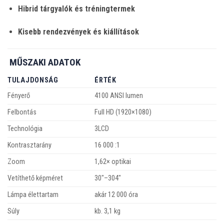
Hibrid tárgyalók és tréningtermek
Kisebb rendezvények és kiállítások
MŰSZAKI ADATOK
TULAJDONSÁG
ÉRTÉK
Fényerő
4100 ANSI lumen
Felbontás
Full HD (1920×1080)
Technológia
3LCD
Kontrasztarány
16 000 :1
Zoom
1,62× optikai
Vetíthető képméret
30″–304″
Lámpa élettartam
akár 12 000 óra
Súly
kb. 3,1 kg