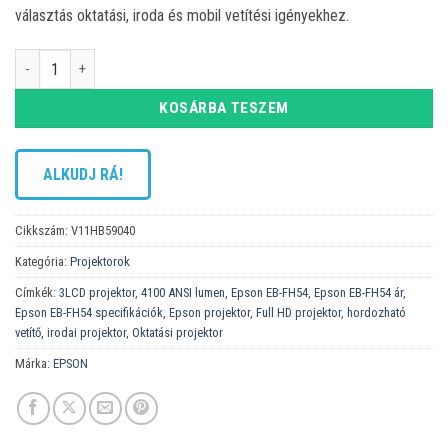
választás oktatási, iroda és mobil vetítési igényekhez.
Epson EB-FH54 projektor mennyiség
KOSÁRBA TESZEM
ALKUDJ RÁ!
Cikkszám:
V11HB59040
Kategória:
Projektorok
Címkék:
3LCD projektor
,
4100 ANSI lumen
,
Epson EB-FH54
,
Epson EB-FH54 ár
,
Epson EB-FH54 specifikációk
,
Epson projektor
,
Full HD projektor
,
hordozható
vetítő
,
irodai projektor
,
Oktatási projektor
Márka:
EPSON