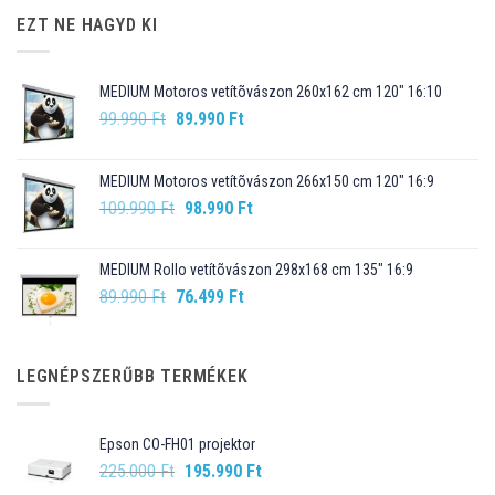
EZT NE HAGYD KI
MEDIUM Motoros vetítõvászon 260x162 cm 120" 16:10
Original
Current
99.990
Ft
89.990
Ft
price
price
was:
is:
MEDIUM Motoros vetítõvászon 266x150 cm 120" 16:9
99.990 Ft.
89.990 Ft.
Original
Current
109.990
Ft
98.990
Ft
price
price
was:
is:
MEDIUM Rollo vetítõvászon 298x168 cm 135" 16:9
109.990 Ft.
98.990 Ft.
Original
Current
89.990
Ft
76.499
Ft
price
price
was:
is:
89.990 Ft.
76.499 Ft.
LEGNÉPSZERŰBB TERMÉKEK
Epson CO-FH01 projektor
Original
Current
225.000
Ft
195.990
Ft
price
price