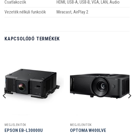
Csatlakozók
HDMI, USB-A, USB-B, VGA, LAN, Audio
Vezeték nélküli funkciók
Miracast, AirPlay 2
KAPCSOLÓDÓ TERMÉKEK
MEGJELENÍTŐK
MEGJELENÍTŐK
EPSON EB-L30000U
OPTOMA W400LVE