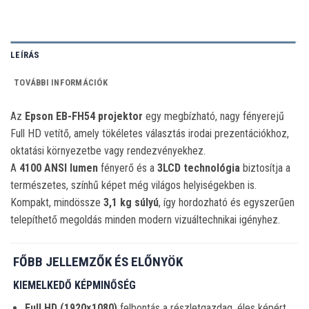
LEÍRÁS
TOVÁBBI INFORMÁCIÓK
Az
Epson EB-FH54 projektor
egy megbízható, nagy fényerejű
Full HD vetítő, amely tökéletes választás irodai prezentációkhoz,
oktatási környezetbe vagy rendezvényekhez.
A
4100 ANSI lumen
fényerő és a
3LCD technológia
biztosítja a
természetes, színhű képet még világos helyiségekben is.
Kompakt, mindössze
3,1 kg súlyú
, így hordozható és egyszerűen
telepíthető megoldás minden modern vizuáltechnikai igényhez.
FŐBB JELLEMZŐK ÉS ELŐNYÖK
KIEMELKEDŐ KÉPMINŐSÉG
Full HD (1920×1080)
felbontás a részletgazdag, éles képért