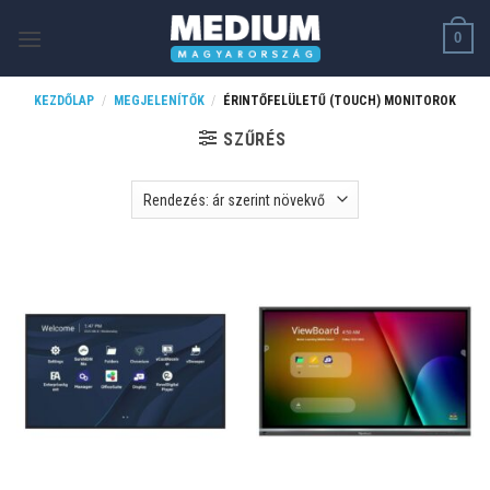
Skip
0
to
content
KEZDŐLAP
/
MEGJELENÍTŐK
/
ÉRINTŐFELÜLETŰ (TOUCH) MONITOROK
SZŰRÉS