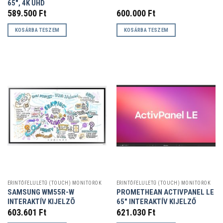
65″, 4K UHD
589.500
Ft
600.000
Ft
KOSÁRBA TESZEM
KOSÁRBA TESZEM
ÉRINTŐFELÜLETŰ (TOUCH) MONITOROK
ÉRINTŐFELÜLETŰ (TOUCH) MONITOROK
SAMSUNG WM55R-W
PROMETHEAN ACTIVPANEL LE
INTERAKTÍV KIJELZÕ
65″ INTERAKTÍV KIJELZŐ
603.601
Ft
621.030
Ft