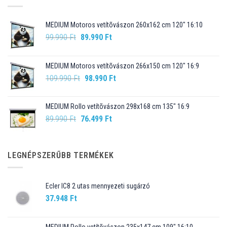
MEDIUM Motoros vetítõvászon 260x162 cm 120" 16:10
Original
Current
99.990
Ft
89.990
Ft
price
price
was:
is:
MEDIUM Motoros vetítõvászon 266x150 cm 120" 16:9
99.990 Ft.
89.990 Ft.
Original
Current
109.990
Ft
98.990
Ft
price
price
was:
is:
MEDIUM Rollo vetítõvászon 298x168 cm 135" 16:9
109.990 Ft.
98.990 Ft.
Original
Current
89.990
Ft
76.499
Ft
price
price
was:
is:
89.990 Ft.
76.499 Ft.
LEGNÉPSZERŰBB TERMÉKEK
Ecler IC8 2 utas mennyezeti sugárzó
37.948
Ft