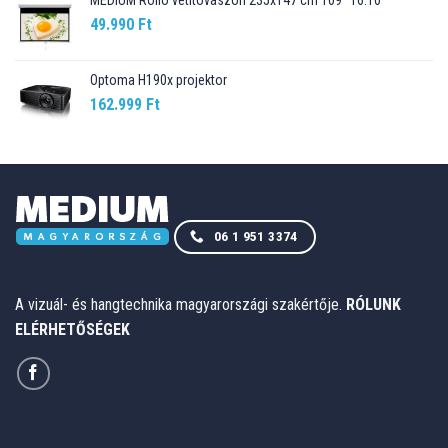
MEDIUM Rollo vetítõvászon 235x147 cm 109" 16:10
49.990
Ft
Optoma H190x projektor
162.999
Ft
06 1 951 3374
A vizuál- és hangtechnika magyarországi szakértője.
RÓLUNK
ELÉRHETŐSÉGEK