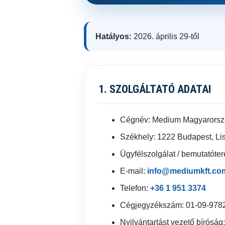
Hatályos:
2026. április 29-től
1. SZOLGÁLTATÓ ADATAI
Cégnév: Medium Magyarorszá
Székhely: 1222 Budapest, Lis
Ügyfélszolgálat / bemutatóte
E-mail:
info@mediumkft.co
Telefon:
+36 1 951 3374
Cégjegyzékszám: 01-09-978
Nyilvántartást vezető bírósá