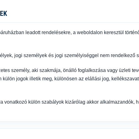
SEK
áruházban leadott rendelésekre, a weboldalon keresztül történő
yek, jogi személyek és jogi személyiséggel nem rendelkező sz
es személy, aki szakmája, önálló foglalkozása vagy üzleti tevé
 külön jogok illetik meg, különösen az elállási jog, kelléksza
a vonatkozó külön szabályok kizárólag akkor alkalmazandók, ha a