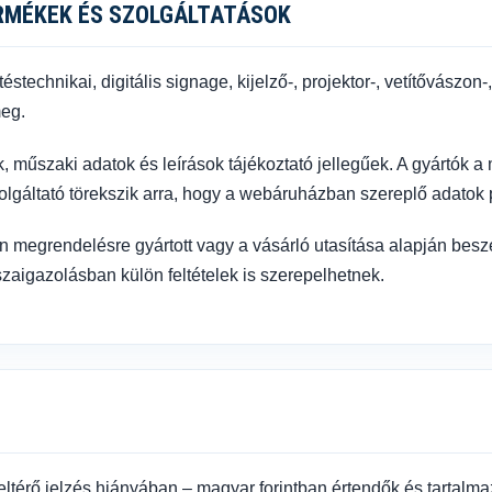
RMÉKEK ÉS SZOLGÁLTATÁSOK
stechnikai, digitális signage, kijelző-, projektor-, vetítővászo
meg.
k, műszaki adatok és leírások tájékoztató jellegűek. A gyártók 
Szolgáltató törekszik arra, hogy a webáruházban szereplő adato
ön megrendelésre gyártott vagy a vásárló utasítása alapján besz
zaigazolásban külön feltételek is szerepelhetnek.
eltérő jelzés hiányában – magyar forintban értendők és tartalma