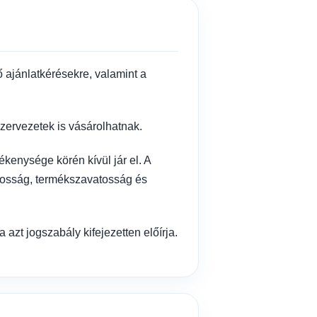
 ajánlatkérésekre, valamint a
ervezetek is vásárolhatnak.
kenysége körén kívül jár el. A
vatosság, termékszavatosság és
zt jogszabály kifejezetten előírja.