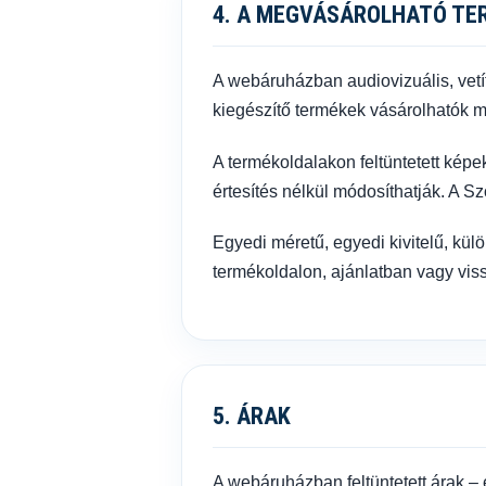
4. A MEGVÁSÁROLHATÓ TE
A webáruházban audiovizuális, vetíté
kiegészítő termékek vásárolhatók 
A termékoldalakon feltüntetett képe
értesítés nélkül módosíthatják. A 
Egyedi méretű, egyedi kivitelű, kül
termékoldalon, ajánlatban vagy viss
5. ÁRAK
A webáruházban feltüntetett árak – 