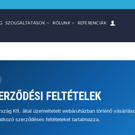
G
SZOLGÁLTATÁSOK
RÓLUNK
REFERENCIÁK
ERZŐDÉSI FELTÉTELEK
ág Kft. által üzemeltetett webáruházban történő vásárláso
atkozó szerződéses feltételeket tartalmazza.