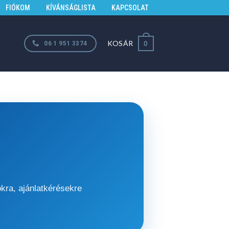
FIÓKOM
KÍVÁNSÁGLISTA
KAPCSOLAT
KOSÁR
06 1 951 3374
0
kra, ajánlatkérésekre