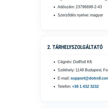
Adószám: 23796698-2-43
Szerződés nyelve: magyar
2. TÁRHELYSZOLGÁLTATÓ
Cégnév: DotRoll Kft.
Székhely: 1148 Budapest, Fog
E-mail:
support@dotroll.co
Telefon:
+36 1 432 3232