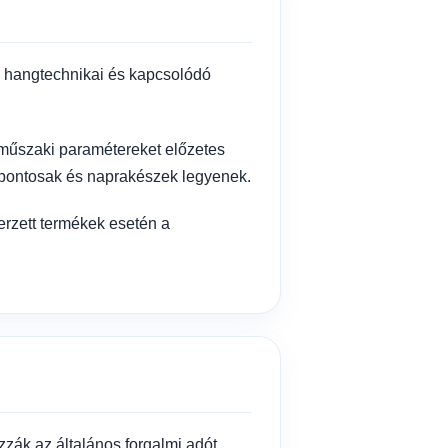
n-, hangtechnikai és kapcsolódó
a műszaki paramétereket előzetes
k pontosak és naprakészek legyenek.
erzett termékek esetén a
zzák az általános forgalmi adót.