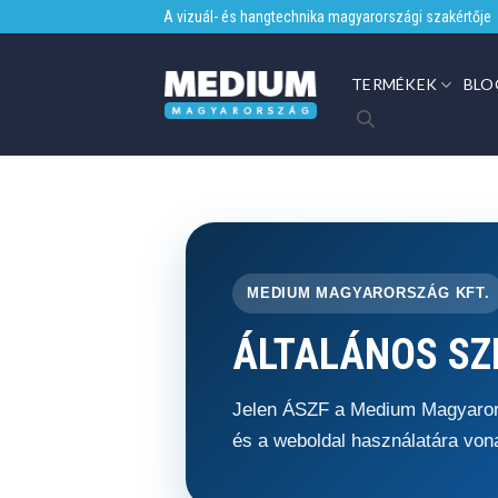
Skip
A vizuál- és hangtechnika magyarországi szakértője
to
content
TERMÉKEK
BLO
MEDIUM MAGYARORSZÁG KFT.
ÁLTALÁNOS SZ
Jelen ÁSZF a Medium Magyarorsz
és a weboldal használatára von