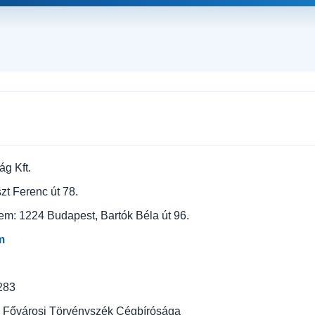
g Kft.
zt Ferenc út 78.
rem: 1224 Budapest, Bartók Béla út 96.
m
283
g: Fővárosi Törvényszék Cégbírósága