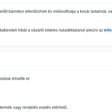
előtt bármikor ellenőrizheti és módosíthatja a kosár tartalmát, 
atbeviteli hibát a vásárló köteles haladéktalanul jelezni az
inf
módok érhetők el:
t termék vagy rendelés esetén elérhető,