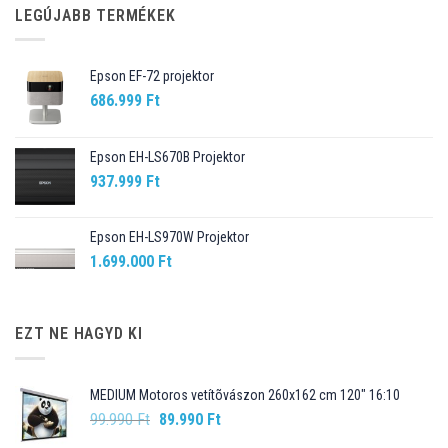
LEGÚJABB TERMÉKEK
Epson EF-72 projektor
686.999
Ft
Epson EH-LS670B Projektor
937.999
Ft
Epson EH-LS970W Projektor
1.699.000
Ft
EZT NE HAGYD KI
MEDIUM Motoros vetítõvászon 260x162 cm 120" 16:10
Original
Current
99.990
Ft
89.990
Ft
price
price