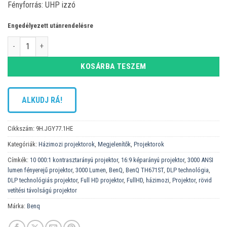
Fényforrás: UHP izzó
Engedélyezett utánrendelésre
BenQ TH671ST projektor mennyiség
KOSÁRBA TESZEM
ALKUDJ RÁ!
Cikkszám:
9H.JGY77.1HE
Kategóriák:
Házimozi projektorok
,
Megjelenítők
,
Projektorok
Címkék:
10 000:1 kontrasztarányú projektor
,
16:9 képarányú projektor
,
3000 ANSI
lumen fényerejű projektor
,
3000 Lumen
,
BenQ
,
BenQ TH671ST
,
DLP technológia
,
DLP technológiás projektor
,
Full HD projektor
,
FullHD
,
házimozi
,
Projektor
,
rövid
vetítési távolságú projektor
Márka:
Benq