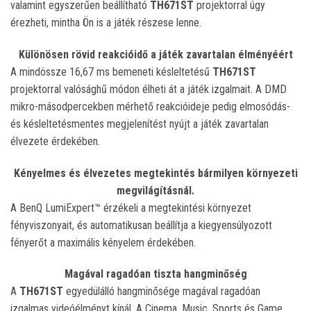
valamint egyszerűen beállítható
TH671ST
projektorral úgy
érezheti, mintha Ön is a játék részese lenne.
Különösen rövid reakcióidő a játék zavartalan élményéért
A mindössze 16,67 ms bemeneti késleltetésű
TH671ST
projektorral valósághű módon élheti át a játék izgalmait. A DMD
mikro-másodpercekben mérhető reakcióideje pedig elmosódás-
és késleltetésmentes megjelenítést nyújt a játék zavartalan
élvezete érdekében.
Kényelmes és élvezetes megtekintés bármilyen környezeti
megvilágításnál.
A BenQ LumiExpert™ érzékeli a megtekintési környezet
fényviszonyait, és automatikusan beállítja a kiegyensúlyozott
fényerőt a maximális kényelem érdekében.
Magával ragadóan tiszta hangminőség
A
TH671ST
egyedülálló hangminősége magával ragadóan
izgalmas videóélményt kínál. A Cinema, Music, Sports és Game