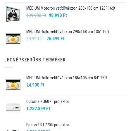
was:
is:
MEDIUM Motoros vetítõvászon 266x150 cm 120" 16:9
99.990 Ft.
89.990 Ft.
Original
Current
109.990
Ft
98.990
Ft
price
price
was:
is:
MEDIUM Rollo vetítõvászon 298x168 cm 135" 16:9
109.990 Ft.
98.990 Ft.
Original
Current
89.990
Ft
76.499
Ft
price
price
was:
is:
89.990 Ft.
76.499 Ft.
LEGNÉPSZERŰBB TERMÉKEK
MEDIUM Rollo vetítõvászon 186x105 cm 84" 16:9
24.900
Ft
Optoma ZU607T projektor
1.237.899
Ft
Epson EB-L770U projektor