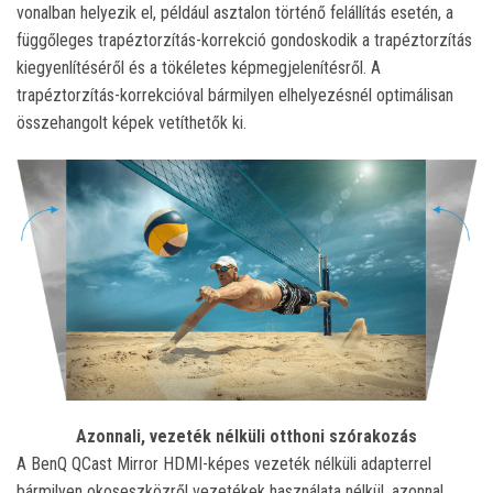
vonalban helyezik el, például asztalon történő felállítás esetén, a
függőleges trapéztorzítás-korrekció gondoskodik a trapéztorzítás
kiegyenlítéséről és a tökéletes képmegjelenítésről. A
trapéztorzítás-korrekcióval bármilyen elhelyezésnél optimálisan
összehangolt képek vetíthetők ki.
Azonnali, vezeték nélküli otthoni szórakozás
A BenQ QCast Mirror HDMI-képes vezeték nélküli adapterrel
bármilyen okoseszközről vezetékek használata nélkül, azonnal