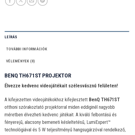
LEÍRÁS
TOVÁBBI INFORMÁCIÓK
VÉLEMÉNYEK (0)
BENQ TH671ST PROJEKTOR
Élvezze kedvenc videojátékait szélesvásznú felületen!
A kifejezetten videojátékokhoz kifejlesztett
BenQ TH671ST
otthoni szórakoztató projektorral miden eddiginél nagyobb
méretben élvezheti kedvenc játékait. A kiváló felbontású és
fényerejű, alacsony bemeneti késleltetésű, LumiExpert™
technológiával és 5 W teljesítményű hangsugárzóval rendelkező,