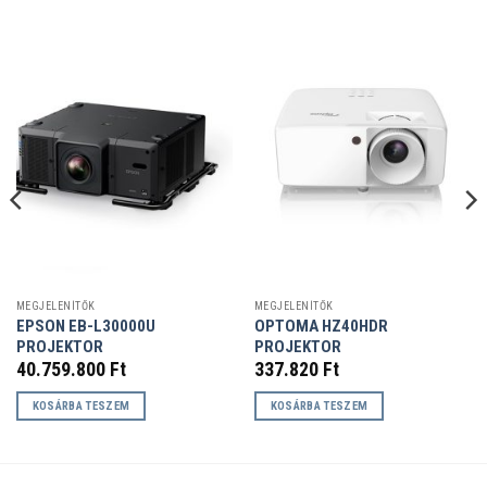
MEGJELENÍTŐK
MEGJELENÍTŐK
EPSON EB-L30000U
OPTOMA HZ40HDR
PROJEKTOR
PROJEKTOR
nt
40.759.800
Ft
337.820
Ft
KOSÁRBA TESZEM
KOSÁRBA TESZEM
00 Ft.