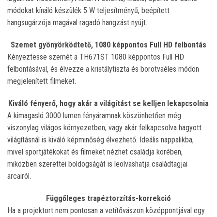
módokat kínáló készülék 5 W teljesítményű, beépített
hangsugárzója magával ragadó hangzást nyújt.
Szemet gyönyörködtető, 1080 képpontos Full HD felbontás
Kényeztesse szemét a TH671ST 1080 képpontos Full HD
felbontásával, és élvezze a kristálytiszta és borotvaéles módon
megjelenített filmeket.
Kiváló fényerő, hogy akár a világítást se kelljen lekapcsolnia
A kimagasló 3000 lumen fényáramnak köszönhetően még
viszonylag világos környezetben, vagy akár felkapcsolva hagyott
világításnál is kiváló képminőség élvezhető. Ideális nappalikba,
mivel sportjátékokat és filmeket nézhet családja körében,
miközben szerettei boldogságát is leolvashatja családtagjai
arcairól.
Függőleges trapéztorzítás-korrekció
Ha a projektort nem pontosan a vetítővászon középpontjával egy