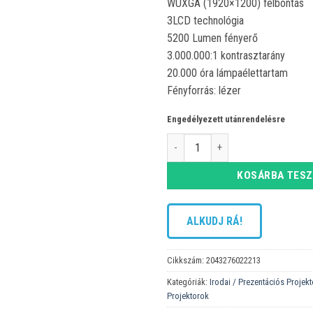
WUXGA (1920×1200) felbontás
3LCD technológia
5200 Lumen fényerő
3.000.000:1 kontrasztarány
20.000 óra lámpaélettartam
Fényforrás: lézer
Engedélyezett utánrendelésre
Panasonic PT-VMZ51SEJ projekto
KOSÁRBA TES
ALKUDJ RÁ!
Cikkszám:
2043276022213
Kategóriák:
Irodai / Prezentációs Projek
Projektorok