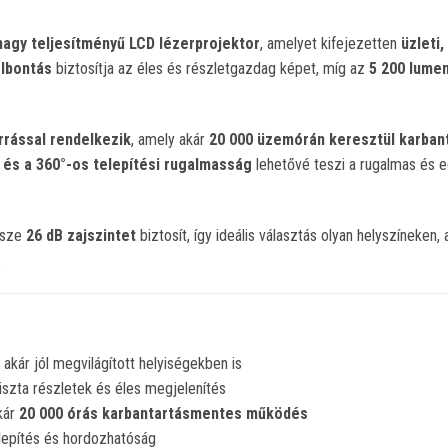
agy teljesítményű LCD lézerprojektor
, amelyet kifejezetten
üzleti
elbontás
biztosítja az éles és részletgazdag képet, míg az
5 200 lume
rrással rendelkezik
, amely akár
20 000 üzemórán keresztül karba
 és a 360°-os telepítési rugalmasság
lehetővé teszi a rugalmas és e
ssze
26 dB zajszintet
biztosít, így ideális választás olyan helyszíneken
.
 akár jól megvilágított helyiségekben is
tiszta részletek és éles megjelenítés
kár
20 000 órás karbantartásmentes működés
epítés és hordozhatóság