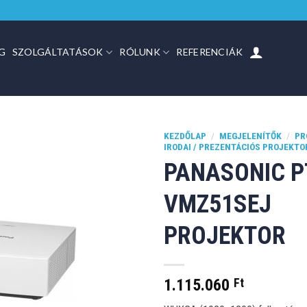
G
SZOLGÁLTATÁSOK
RÓLUNK
REFERENCIÁK
KEZDŐLAP
/
MEGJELENÍTŐK
/
PR
IRODAI / PREZENTÁCIÓS PROJEKT
PANASONIC P
VMZ51SEJ
PROJEKTOR
1.115.060
Ft