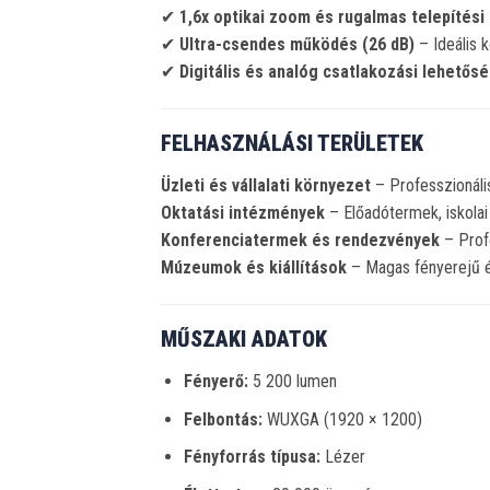
✔
1,6x optikai zoom és rugalmas telepítés
✔
Ultra-csendes működés (26 dB)
– Ideális 
✔
Digitális és analóg csatlakozási lehetős
FELHASZNÁLÁSI TERÜLETEK
Üzleti és vállalati környezet
– Professzionáli
Oktatási intézmények
– Előadótermek, iskolai
Konferenciatermek és rendezvények
– Profe
Múzeumok és kiállítások
– Magas fényerejű é
MŰSZAKI ADATOK
Fényerő:
5 200 lumen
Felbontás:
WUXGA (1920 × 1200)
Fényforrás típusa:
Lézer