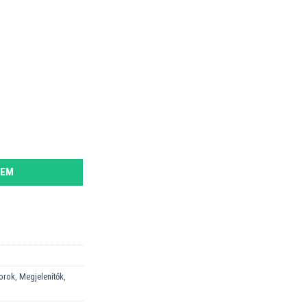
r mennyiség
ZEM
torok
,
Megjelenítők
,