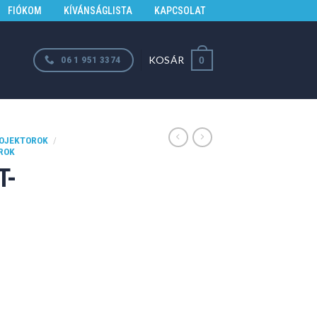
FIÓKOM
KÍVÁNSÁGLISTA
KAPCSOLAT
KOSÁR
06 1 951 3374
0
OJEKTOROK
/
OROK
T-