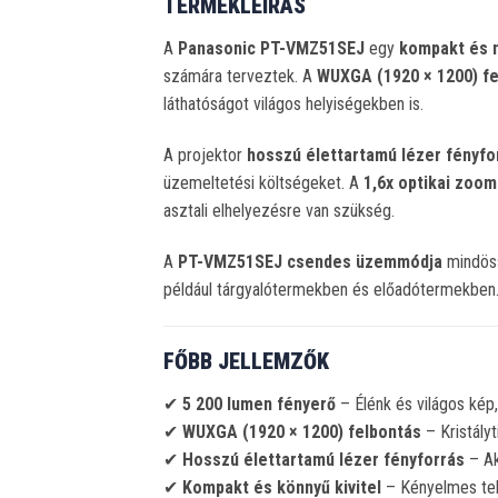
TERMÉKLEÍRÁS
A
Panasonic PT-VMZ51SEJ
egy
kompakt és n
számára terveztek. A
WUXGA (1920 × 1200) f
láthatóságot világos helyiségekben is.
A projektor
hosszú élettartamú lézer fényfo
üzemeltetési költségeket. A
1,6x optikai zoom
asztali elhelyezésre van szükség.
A
PT-VMZ51SEJ csendes üzemmódja
mindö
például tárgyalótermekben és előadótermekben
FŐBB JELLEMZŐK
✔
5 200 lumen fényerő
– Élénk és világos kép,
✔
WUXGA (1920 × 1200) felbontás
– Kristály
✔
Hosszú élettartamú lézer fényforrás
– A
✔
Kompakt és könnyű kivitel
– Kényelmes tel