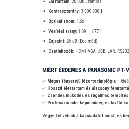
Élettartam:
20 000 üzemóra
Kontrasztarány:
3 000 000:1
Optikai zoom:
1,6x
Vetítési arány:
1.09 – 1.77:1
Zajszint:
26 dB (Eco mód)
Csatlakozók:
HDMI, VGA, USB, LAN, RS232,
MIÉRT ÉRDEMES A PANASONIC PT-
✅
Magas fényerejű lézertechnológia
– Ideál
✅
Hosszú élettartam és alacsony fenntartá
✅
Csendes működés és rugalmas telepítés
✅
Professzionális képminőség és kiváló ko
Vegye fel velünk a kapcsolatot most, és kér