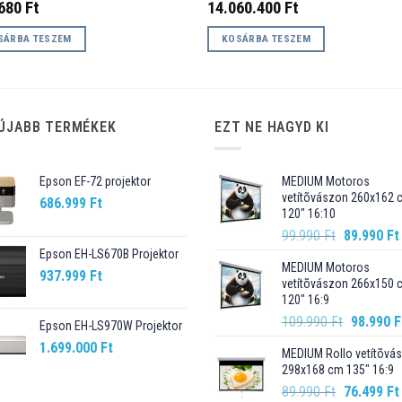
.680
Ft
14.060.400
Ft
SÁRBA TESZEM
KOSÁRBA TESZEM
ÚJABB TERMÉKEK
EZT NE HAGYD KI
Epson EF-72 projektor
MEDIUM Motoros
vetítõvászon 260x162 
686.999
Ft
120" 16:10
Original
99.990
Ft
89.990
Ft
price
Epson EH-LS670B Projektor
MEDIUM Motoros
was:
937.999
Ft
vetítõvászon 266x150 
99.990 Ft.
120" 16:9
Original
109.990
Ft
98.990
F
Epson EH-LS970W Projektor
price
1.699.000
Ft
MEDIUM Rollo vetítõvá
was:
298x168 cm 135" 16:9
109.990 F
Original
89.990
Ft
76.499
Ft