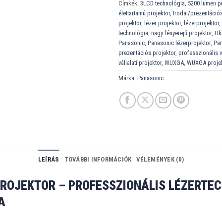
Címkék:
3LCD technológia
,
5200 lumen pr
élettartamú projektor
,
Irodai/prezentáció
projektor
,
lézer projektor
,
lézerprojektor
,
technológia
,
nagy fényerejű projektor
,
Okt
Panasonic
,
Panasonic lézerprojektor
,
Pa
prezentációs projektor
,
professzionális 
vállalati projektor
,
WUXGA
,
WUXGA proje
Márka:
Panasonic
LEÍRÁS
TOVÁBBI INFORMÁCIÓK
VÉLEMÉNYEK (0)
ROJEKTOR – PROFESSZIONÁLIS LÉZERTEC
A