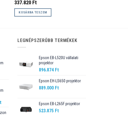
337.820
Ft
KOSÁRBA TESZEM
LEGNÉPSZERŰBB TERMÉKEK
Epson EB-L520U vállalati
cm
projektor
896.874
Ft
Current
price
Epson EH-LS650 projektor
is:
889.000
Ft
cm
89.990 Ft.
Current
t
Epson EB-L265F projektor
price
523.875
Ft
szon
is:
t.
98.990 Ft.
Current