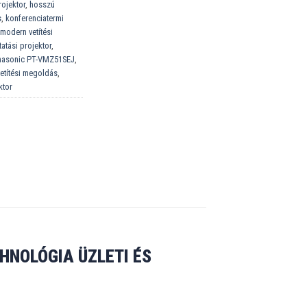
ojektor
,
hosszú
s
,
konferenciatermi
modern vetítési
atási projektor
,
nasonic PT-VMZ51SEJ
,
vetítési megoldás
,
ktor
HNOLÓGIA ÜZLETI ÉS