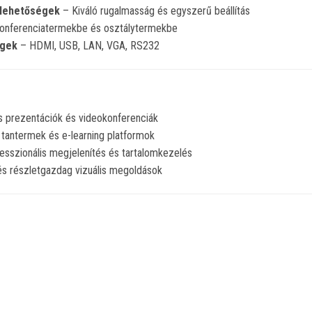
i lehetőségek
– Kiváló rugalmasság és egyszerű beállítás
konferenciatermekbe és osztálytermekbe
égek
– HDMI, USB, LAN, VGA, RS232
s prezentációk és videokonferenciák
 tantermek és e-learning platformok
sszionális megjelenítés és tartalomkezelés
s részletgazdag vizuális megoldások