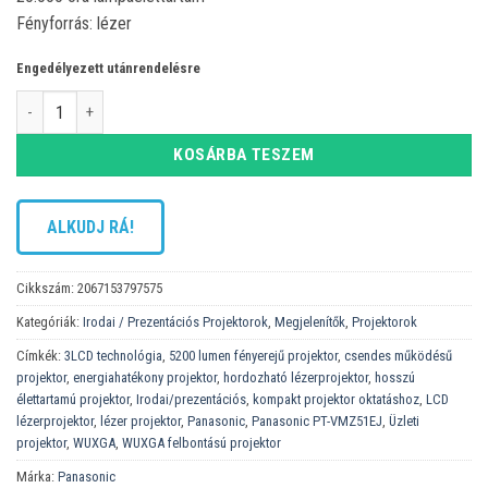
Fényforrás: lézer
Engedélyezett utánrendelésre
Panasonic PT-VMZ51EJ projektor mennyiség
KOSÁRBA TESZEM
ALKUDJ RÁ!
Cikkszám:
2067153797575
Kategóriák:
Irodai / Prezentációs Projektorok
,
Megjelenítők
,
Projektorok
Címkék:
3LCD technológia
,
5200 lumen fényerejű projektor
,
csendes működésű
projektor
,
energiahatékony projektor
,
hordozható lézerprojektor
,
hosszú
élettartamú projektor
,
Irodai/prezentációs
,
kompakt projektor oktatáshoz
,
LCD
lézerprojektor
,
lézer projektor
,
Panasonic
,
Panasonic PT-VMZ51EJ
,
Üzleti
projektor
,
WUXGA
,
WUXGA felbontású projektor
Márka:
Panasonic