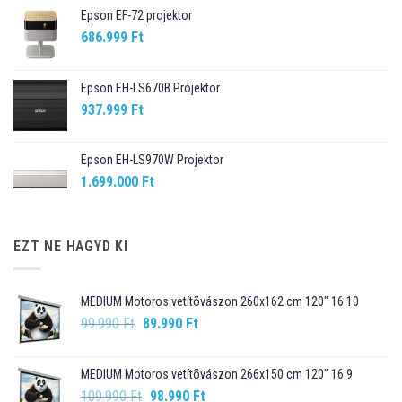
Epson EF-72 projektor
686.999
Ft
Epson EH-LS670B Projektor
937.999
Ft
Epson EH-LS970W Projektor
1.699.000
Ft
EZT NE HAGYD KI
MEDIUM Motoros vetítõvászon 260x162 cm 120" 16:10
Original
Current
99.990
Ft
89.990
Ft
price
price
was:
is:
MEDIUM Motoros vetítõvászon 266x150 cm 120" 16:9
99.990 Ft.
89.990 Ft.
Original
Current
109.990
Ft
98.990
Ft