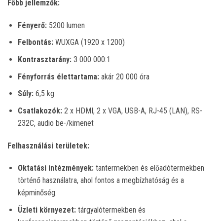
Főbb jellemzők:
Fényerő:
5200 lumen
Felbontás:
WUXGA (1920 x 1200)
Kontrasztarány:
3 000 000:1
Fényforrás élettartama:
akár 20 000 óra
Súly:
6,5 kg
Csatlakozók:
2 x HDMI, 2 x VGA, USB-A, RJ-45 (LAN), RS-
232C, audio be-/kimenet
Felhasználási területek:
Oktatási intézmények:
tantermekben és előadótermekben
történő használatra, ahol fontos a megbízhatóság és a
képminőség.
Üzleti környezet:
tárgyalótermekben és