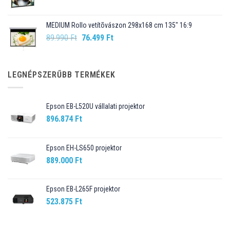
price
price
was:
is:
MEDIUM Rollo vetítõvászon 298x168 cm 135" 16:9
109.990 Ft.
98.990 Ft.
Original
Current
89.990
Ft
76.499
Ft
price
price
was:
is:
89.990 Ft.
76.499 Ft.
LEGNÉPSZERŰBB TERMÉKEK
Epson EB-L520U vállalati projektor
896.874
Ft
Epson EH-LS650 projektor
889.000
Ft
Epson EB-L265F projektor
523.875
Ft