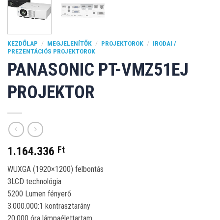
KEZDŐLAP
/
MEGJELENÍTŐK
/
PROJEKTOROK
/
IRODAI /
PREZENTÁCIÓS PROJEKTOROK
PANASONIC PT-VMZ51EJ
PROJEKTOR
1.164.336
Ft
WUXGA (1920×1200) felbontás
3LCD technológia
5200 Lumen fényerő
3.000.000:1 kontrasztarány
20.000 óra lámpaélettartam