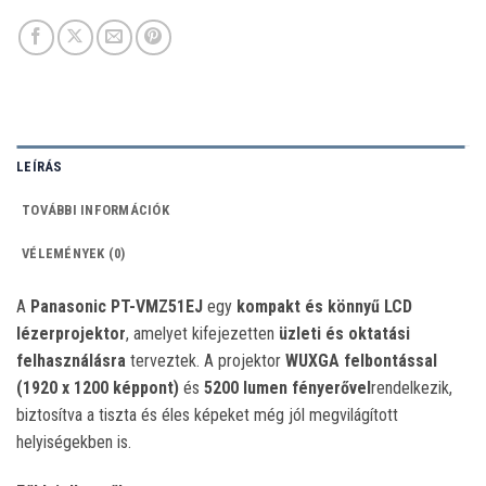
LEÍRÁS
TOVÁBBI INFORMÁCIÓK
VÉLEMÉNYEK (0)
A
Panasonic PT-VMZ51EJ
egy
kompakt és könnyű LCD
lézerprojektor
, amelyet kifejezetten
üzleti és oktatási
felhasználásra
terveztek.
A projektor
WUXGA felbontással
(1920 x 1200 képpont)
és
5200 lumen fényerővel
rendelkezik,
biztosítva a tiszta és éles képeket még jól megvilágított
helyiségekben is.