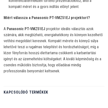
konferenciatermekben történő prezentációkhoz, ahol a
kompakt méret és a gyors indítás előnyt jelent.
Miért válassza a Panasonic PT-VMZ51EJ projektort?
A
Panasonic PT-VMZ51EJ
projektor ideális választás azok
számára, akik megbízható, energiahatékony és könnyen kezelhető
vetítési megoldást keresnek.
Kompakt mérete és könnyű súlya
lehetővé teszi a rugalmas telepítést és hordozhatóságot, míg a
lézer fényforrás hosszú élettartama csökkenti a karbantartási
igényt és az üzemeltetési költségeket.
A kiváló képminőség és a
csendes működés biztosítja, hogy előadásai mindig
professzionális benyomást keltsenek.
KAPCSOLÓDÓ TERMÉKEK