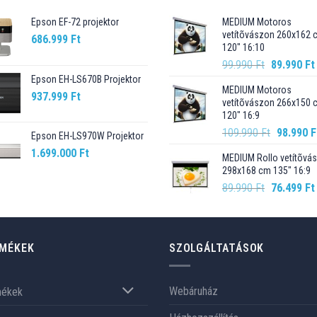
Epson EF-72 projektor
MEDIUM Motoros
vetítõvászon 260x162 
686.999
Ft
120" 16:10
Original
99.990
Ft
89.990
Ft
price
Epson EH-LS670B Projektor
MEDIUM Motoros
was:
937.999
Ft
vetítõvászon 266x150 
99.990 Ft.
120" 16:9
Original
109.990
Ft
98.990
F
Epson EH-LS970W Projektor
price
1.699.000
Ft
MEDIUM Rollo vetítõvá
was:
298x168 cm 135" 16:9
109.990 F
Original
89.990
Ft
76.499
Ft
price
was:
89.990 Ft.
MÉKEK
SZOLGÁLTATÁSOK
Webáruház
mékek