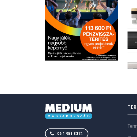
TER
Ter
06 1 951 3374