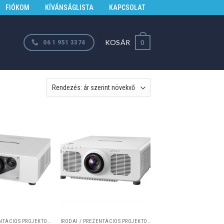
FIÓKOM
KÍVÁNSÁGLISTA
KAPCSOLAT
KOSÁR
06 1 951 3374
0
IRODAI / PREZENTÁCIÓS PROJEKTOROK
IRODAI / PREZENTÁCIÓS PROJEKTOROK