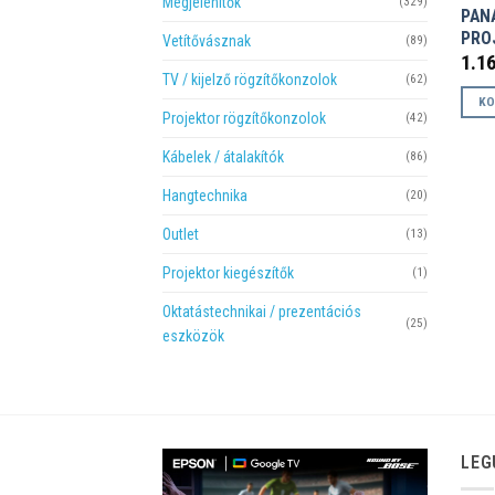
Megjelenítők
(329)
PAN
PRO
Vetítővásznak
(89)
1.1
TV / kijelző rögzítőkonzolok
(62)
KO
Projektor rögzítőkonzolok
(42)
Kábelek / átalakítók
(86)
Hangtechnika
(20)
Outlet
(13)
Projektor kiegészítők
(1)
Oktatástechnikai / prezentációs
(25)
eszközök
LEG