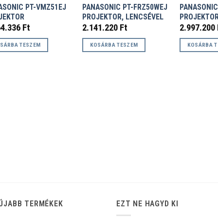
ASONIC PT-VMZ51EJ
PANASONIC PT-FRZ50WEJ
PANASONIC
JEKTOR
PROJEKTOR, LENCSÉVEL
PROJEKTOR
64.336
Ft
2.141.220
Ft
2.997.200
SÁRBA TESZEM
KOSÁRBA TESZEM
KOSÁRBA 
ÚJABB TERMÉKEK
EZT NE HAGYD KI