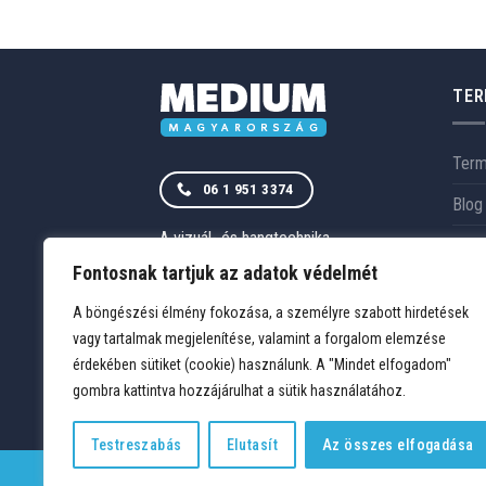
TER
Ter
06 1 951 3374
Blog
A vizuál- és hangtechnika
Szol
magyarországi szakértője.
RÓLUNK
Fontosnak tartjuk az adatok védelmét
Rólu
ELÉRHETŐSÉGEK
A böngészési élmény fokozása, a személyre szabott hirdetések
Refe
vagy tartalmak megjelenítése, valamint a forgalom elemzése
érdekében sütiket (cookie) használunk. A "Mindet elfogadom"
gombra kattintva hozzájárulhat a sütik használatához.
Testreszabás
Elutasít
Az összes elfogadása
TERMÉKEK
KÍVÁNSÁGLISTA
FIÓKOM
KAPCSOLAT