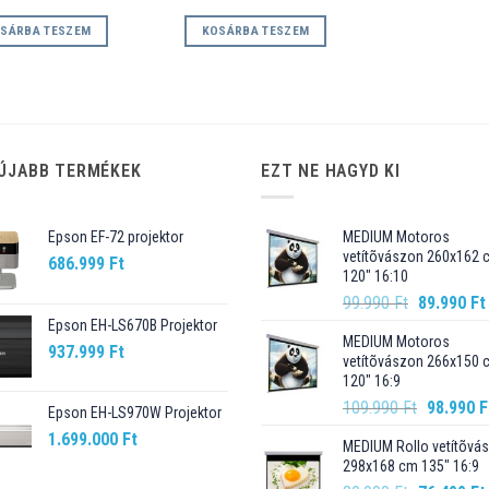
SÁRBA TESZEM
KOSÁRBA TESZEM
ÚJABB TERMÉKEK
EZT NE HAGYD KI
Epson EF-72 projektor
MEDIUM Motoros
vetítõvászon 260x162 
686.999
Ft
120" 16:10
Original
99.990
Ft
89.990
Ft
price
Epson EH-LS670B Projektor
MEDIUM Motoros
was:
937.999
Ft
vetítõvászon 266x150 
99.990 Ft.
120" 16:9
Original
109.990
Ft
98.990
F
Epson EH-LS970W Projektor
price
1.699.000
Ft
MEDIUM Rollo vetítõvá
was:
298x168 cm 135" 16:9
109.990 F