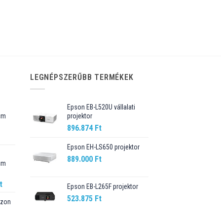
LEGNÉPSZERŰBB TERMÉKEK
Epson EB-L520U vállalati
cm
projektor
896.874
Ft
Current
price
Epson EH-LS650 projektor
is:
889.000
Ft
cm
89.990 Ft.
Current
t
Epson EB-L265F projektor
price
523.875
Ft
szon
is:
t.
98.990 Ft.