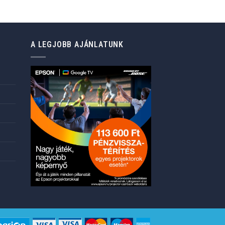
Current
price
is:
76.499 Ft.
A LEGJOBB AJÁNLATUNK