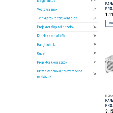
Megjelenítők
(329)
PAN
PRO
Vetítővásznak
(89)
1.1
TV / kijelző rögzítőkonzolok
(62)
KO
Projektor rögzítőkonzolok
(42)
Kábelek / átalakítók
(86)
Hangtechnika
(20)
Outlet
(13)
Projektor kiegészítők
(1)
Oktatástechnikai / prezentációs
(25)
eszközök
PAN
PRO
3.1