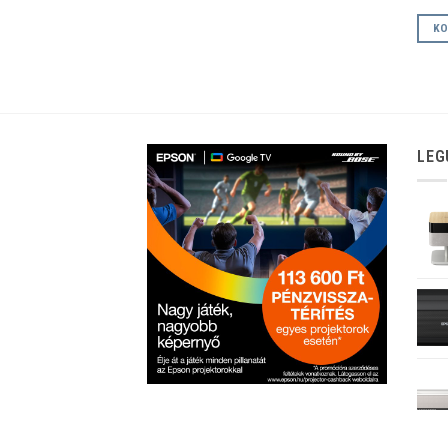
KO
LEG