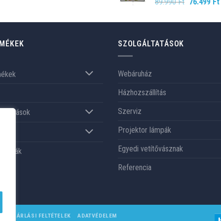
Original
89.990
Ft
76.499
Ft
price
was:
89.990 Ft.
MÉKEK
SZOLGÁLTATÁSOK
Webáruház
mékek
Házhozszállítás
Szerviz
gáltatások
Projektor lámpák
nk
Egyedi vetítővásznak
renciák
Referencia
VÁSÁRLÁSI FELTÉTELEK
ADATVÉDELEM