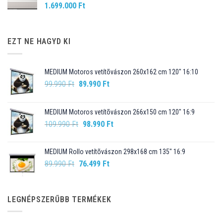
1.699.000
Ft
EZT NE HAGYD KI
MEDIUM Motoros vetítõvászon 260x162 cm 120" 16:10
Original
Current
99.990
Ft
89.990
Ft
price
price
was:
is:
MEDIUM Motoros vetítõvászon 266x150 cm 120" 16:9
99.990 Ft.
89.990 Ft.
Original
Current
109.990
Ft
98.990
Ft
price
price
was:
is:
MEDIUM Rollo vetítõvászon 298x168 cm 135" 16:9
109.990 Ft.
98.990 Ft.
Original
Current
89.990
Ft
76.499
Ft
price
price
was:
is:
89.990 Ft.
76.499 Ft.
LEGNÉPSZERŰBB TERMÉKEK