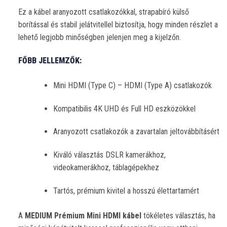
Ez a kábel aranyozott csatlakozókkal, strapabíró külső
borítással és stabil jelátvitellel biztosítja, hogy minden részlet a
lehető legjobb minőségben jelenjen meg a kijelzőn.
FŐBB JELLEMZŐK:
Mini HDMI (Type C) – HDMI (Type A) csatlakozók
Kompatibilis 4K UHD és Full HD eszközökkel
Aranyozott csatlakozók a zavartalan jeltovábbításért
Kiváló választás DSLR kamerákhoz,
videokamerákhoz, táblagépekhez
Tartós, prémium kivitel a hosszú élettartamért
A
MEDIUM Prémium Mini HDMI kábel
tökéletes választás, ha