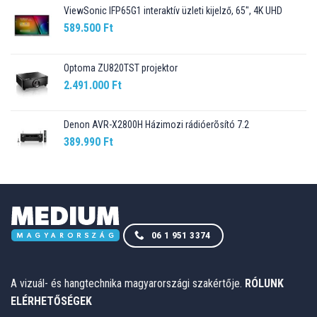
ViewSonic IFP65G1 interaktív üzleti kijelző, 65", 4K UHD
589.500
Ft
Optoma ZU820TST projektor
2.491.000
Ft
Denon AVR-X2800H Házimozi rádióerõsító 7.2
389.990
Ft
06 1 951 3374
A vizuál- és hangtechnika magyarországi szakértője.
RÓLUNK
ELÉRHETŐSÉGEK