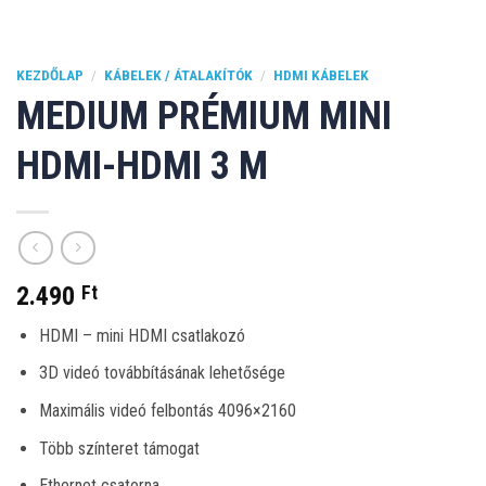
KEZDŐLAP
/
KÁBELEK / ÁTALAKÍTÓK
/
HDMI KÁBELEK
MEDIUM PRÉMIUM MINI
HDMI-HDMI 3 M
2.490
Ft
HDMI – mini HDMI csatlakozó
3D videó továbbításának lehetősége
Maximális videó felbontás 4096×2160
Több színteret támogat
Ethernet csatorna