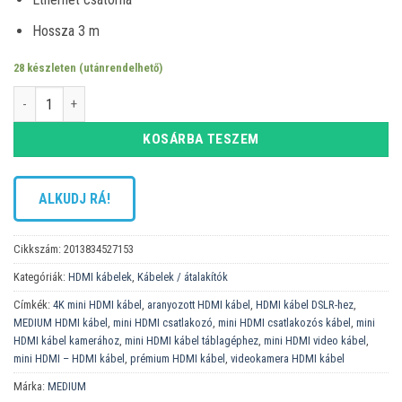
Hossza 3 m
28 készleten (utánrendelhető)
MEDIUM Prémium Mini HDMI-HDMI 3 m mennyiség
KOSÁRBA TESZEM
ALKUDJ RÁ!
Cikkszám:
2013834527153
Kategóriák:
HDMI kábelek
,
Kábelek / átalakítók
Címkék:
4K mini HDMI kábel
,
aranyozott HDMI kábel
,
HDMI kábel DSLR-hez
,
MEDIUM HDMI kábel
,
mini HDMI csatlakozó
,
mini HDMI csatlakozós kábel
,
mini
HDMI kábel kamerához
,
mini HDMI kábel táblagéphez
,
mini HDMI video kábel
,
mini HDMI – HDMI kábel
,
prémium HDMI kábel
,
videokamera HDMI kábel
Márka:
MEDIUM