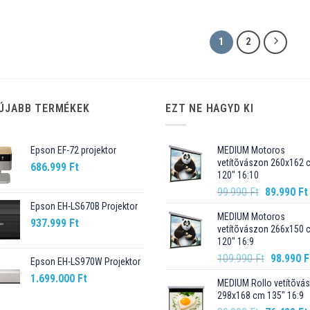
1
2
ÚJABB TERMÉKEK
EZT NE HAGYD KI
Epson EF-72 projektor
MEDIUM Motoros
vetítõvászon 260x162 
686.999
Ft
120" 16:10
Original
99.990
Ft
89.990
Ft
price
Epson EH-LS670B Projektor
MEDIUM Motoros
was:
937.999
Ft
vetítõvászon 266x150 
99.990 Ft.
120" 16:9
Original
109.990
Ft
98.990
F
Epson EH-LS970W Projektor
price
1.699.000
Ft
MEDIUM Rollo vetítõvá
was:
298x168 cm 135" 16:9
109.990 F