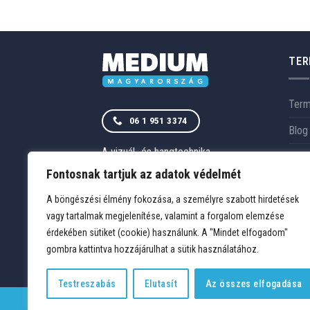
TER
Ter
06 1 951 3374
Blog
A vizuál- és hangtechnika
Szol
magyarországi szakértője.
RÓLUNK
Fontosnak tartjuk az adatok védelmét
Rólu
ELÉRHETŐSÉGEK
A böngészési élmény fokozása, a személyre szabott hirdetések
Refe
vagy tartalmak megjelenítése, valamint a forgalom elemzése
érdekében sütiket (cookie) használunk. A "Mindet elfogadom"
gombra kattintva hozzájárulhat a sütik használatához.
Testreszabás
Elutasít
Az összes elfogadása
TERMÉKEK
KÍVÁNSÁGLISTA
FIÓKOM
KAPCSOLAT