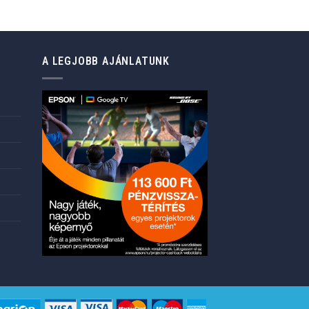
Current
price
is:
76.499 Ft.
A LEGJOBB AJÁNLATUNK