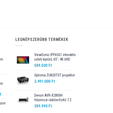
LEGNÉPSZERŰBB TERMÉKEK
ViewSonic IFP65G1 interaktív
cm
üzleti kijelző, 65", 4K UHD
589.500
Ft
Current
price
Optoma ZU820TST projektor
is:
2.491.000
Ft
cm
89.990 Ft.
Current
t
Denon AVR-X2800H
price
Házimozi rádióerõsító 7.2
szon
is:
389.990
Ft
t.
98.990 Ft.