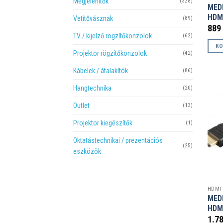
Megjelenítők
(328)
MED
HDMI
Vetítővásznak
(89)
889
TV / kijelző rögzítőkonzolok
(62)
KO
Projektor rögzítőkonzolok
(42)
Kábelek / átalakítók
(86)
Hangtechnika
(20)
Outlet
(13)
Projektor kiegészítők
(1)
Oktatástechnikai / prezentációs
(25)
eszközök
HDMI
MED
HDMI
1.7