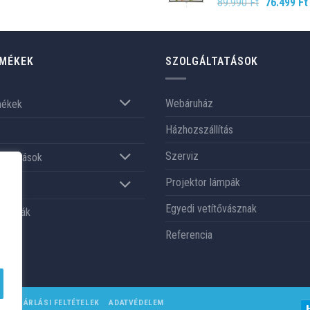
Original
89.990
Ft
76.499
Ft
price
was:
89.990 Ft.
MÉKEK
SZOLGÁLTATÁSOK
Webáruház
mékek
Házhozszállítás
Szerviz
gáltatások
Projektor lámpák
nk
Egyedi vetítővásznak
renciák
Referencia
VÁSÁRLÁSI FELTÉTELEK
ADATVÉDELEM