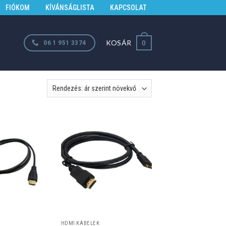
FIÓKOM
KÍVÁNSÁGLISTA
KAPCSOLAT
KOSÁR
06 1 951 3374
0
HDMI KÁBELEK