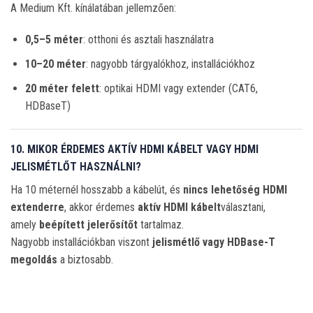
A Medium Kft. kínálatában jellemzően:
0,5–5 méter
: otthoni és asztali használatra
10–20 méter
: nagyobb tárgyalókhoz, installációkhoz
20 méter felett
: optikai HDMI vagy extender (CAT6,
HDBaseT)
10. MIKOR ÉRDEMES AKTÍV HDMI KÁBELT VAGY HDMI
JELISMÉTLŐT HASZNÁLNI?
Ha 10 méternél hosszabb a kábelút, és
nincs lehetőség HDMI
extenderre
, akkor érdemes
aktív HDMI kábelt
választani,
amely
beépített jelerősítőt
tartalmaz.
Nagyobb installációkban viszont
jelismétlő vagy HDBase-T
megoldás
a biztosabb.