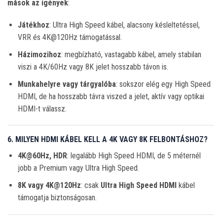
mások az igények
:
Játékhoz
: Ultra High Speed kábel, alacsony késleltetéssel,
VRR és 4K@120Hz támogatással.
Házimozihoz
: megbízható, vastagabb kábel, amely stabilan
viszi a 4K/60Hz vagy 8K jelet hosszabb távon is.
Munkahelyre vagy tárgyalóba
: sokszor elég egy High Speed
HDMI, de ha hosszabb távra viszed a jelet, aktív vagy optikai
HDMI-t válassz.
6. MILYEN HDMI KÁBEL KELL A 4K VAGY 8K FELBONTÁSHOZ?
4K@60Hz, HDR
: legalább High Speed HDMI, de 5 méternél
jobb a Premium vagy Ultra High Speed.
8K vagy 4K@120Hz
: csak
Ultra High Speed HDMI
kábel
támogatja biztonságosan.