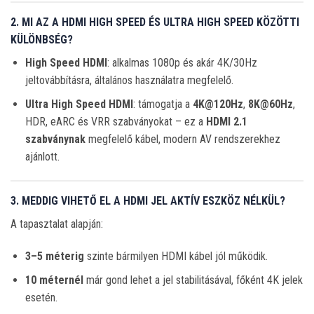
2. MI AZ A HDMI HIGH SPEED ÉS ULTRA HIGH SPEED KÖZÖTTI
KÜLÖNBSÉG?
High Speed HDMI
: alkalmas 1080p és akár 4K/30Hz
jeltovábbításra, általános használatra megfelelő.
Ultra High Speed HDMI
: támogatja a
4K@120Hz
,
8K@60Hz
,
HDR, eARC és VRR szabványokat – ez a
HDMI 2.1
szabványnak
megfelelő kábel, modern AV rendszerekhez
ajánlott.
3. MEDDIG VIHETŐ EL A HDMI JEL AKTÍV ESZKÖZ NÉLKÜL?
A tapasztalat alapján:
3–5 méterig
szinte bármilyen HDMI kábel jól működik.
10 méternél
már gond lehet a jel stabilitásával, főként 4K jelek
esetén.