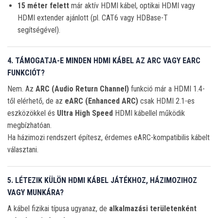
15 méter felett
már aktív HDMI kábel, optikai HDMI vagy
HDMI extender ajánlott (pl. CAT6 vagy HDBase-T
segítségével).
4. TÁMOGATJA-E MINDEN HDMI KÁBEL AZ ARC VAGY EARC
FUNKCIÓT?
Nem. Az
ARC (Audio Return Channel)
funkció már a HDMI 1.4-
től elérhető, de az
eARC (Enhanced ARC)
csak HDMI 2.1-es
eszközökkel és
Ultra High Speed
HDMI kábellel működik
megbízhatóan.
Ha házimozi rendszert építesz, érdemes eARC-kompatibilis kábelt
választani.
5. LÉTEZIK KÜLÖN HDMI KÁBEL JÁTÉKHOZ, HÁZIMOZIHOZ
VAGY MUNKÁRA?
A kábel fizikai típusa ugyanaz, de
alkalmazási területenként