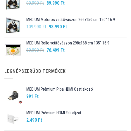
Original
Current
99.990
Ft
89.990
Ft
price
price
was:
is:
MEDIUM Motoros vetítõvászon 266x150 cm 120" 16:9
99.990 Ft.
89.990 Ft.
Original
Current
109.990
Ft
98.990
Ft
price
price
was:
is:
MEDIUM Rollo vetítõvászon 298x168 cm 135" 16:9
109.990 Ft.
98.990 Ft.
Original
Current
89.990
Ft
76.499
Ft
price
price
was:
is:
89.990 Ft.
76.499 Ft.
LEGNÉPSZERŰBB TERMÉKEK
MEDIUM Prémium Pipa HDMI Csatlakozó
991
Ft
MEDIUM Prémium HDMI Fali aljzat
2.490
Ft