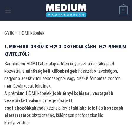
Skip
0
to
content
GYIK – HDMI kábelek
1. MIBEN KÜLÖNBÖZIK EGY OLCSÓ HDMI KÁBEL EGY PRÉMIUM
KIVITELTŐL?
Bár minden HDMI kábel alapvetően ugyanazt a digitális jelet
közvetíti, a
minőségbeli különbségek
hosszabb távolságon,
nagyobb adatátviteli sebességnél vagy 4K/8K felbontás esetén
már látványosak lehetnek.
A prémium HDMI kábelek
jobb árnyékolással
,
vastagabb
vezetőkkel
, valamint
megerősített
csatlakozókkal
rendelkeznek, így
stabilabb jelet
és
hosszabb
élettartamot
biztosítanak, különösen professzionális
környezetben.