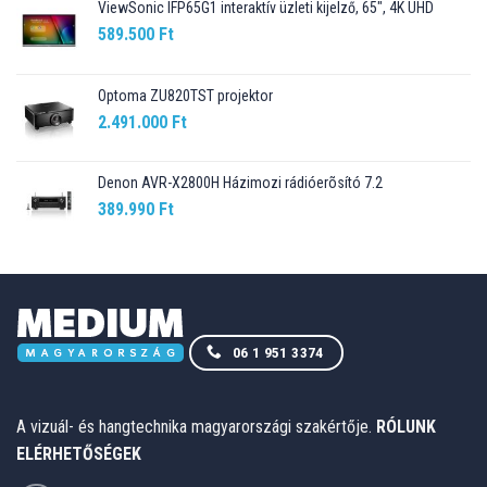
ViewSonic IFP65G1 interaktív üzleti kijelző, 65", 4K UHD
589.500
Ft
Optoma ZU820TST projektor
2.491.000
Ft
Denon AVR-X2800H Házimozi rádióerõsító 7.2
389.990
Ft
06 1 951 3374
A vizuál- és hangtechnika magyarországi szakértője.
RÓLUNK
ELÉRHETŐSÉGEK