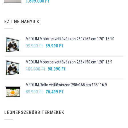
1.699.000
Ft
EZT NE HAGYD KI
MEDIUM Motoros vetítõvászon 260x162 cm 120" 16:10
Original
Current
99.990
Ft
89.990
Ft
price
price
was:
is:
MEDIUM Motoros vetítõvászon 266x150 cm 120" 16:9
99.990 Ft.
89.990 Ft.
Original
Current
109.990
Ft
98.990
Ft
price
price
was:
is:
MEDIUM Rollo vetítõvászon 298x168 cm 135" 16:9
109.990 Ft.
98.990 Ft.
Original
Current
89.990
Ft
76.499
Ft
price
price
was:
is:
89.990 Ft.
76.499 Ft.
LEGNÉPSZERŰBB TERMÉKEK