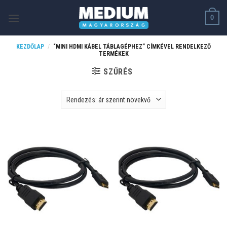
Skip
0
to
content
KEZDŐLAP
/
“MINI HDMI KÁBEL TÁBLAGÉPHEZ” CÍMKÉVEL RENDELKEZŐ
TERMÉKEK
SZŰRÉS