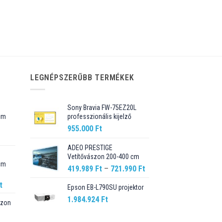
LEGNÉPSZERŰBB TERMÉKEK
Sony Bravia FW-75EZ20L
cm
professzionális kijelző
955.000
Ft
Current
price
ADEO PRESTIGE
Vetítővászon 200-400 cm
is:
cm
89.990 Ft.
Ártartomány:
419.989
Ft
–
721.990
Ft
419.989 Ft
Current
t
Epson EB-L790SU projektor
-
price
1.984.924
Ft
721.990 Ft
szon
is:
t.
98.990 Ft.