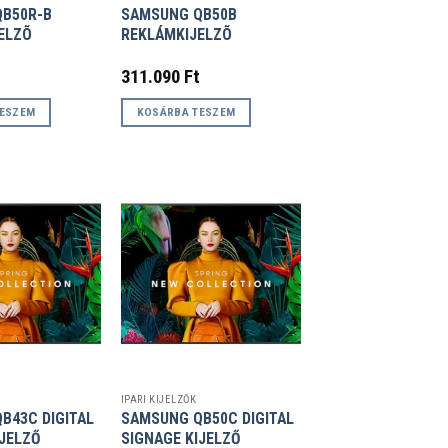
B50R-B
SAMSUNG QB50B
ELZÕ
REKLÁMKIJELZÕ
311.090
Ft
TESZEM
KOSÁRBA TESZEM
IPARI KIJELZŐK
B43C DIGITAL
SAMSUNG QB50C DIGITAL
IJELZŐ
SIGNAGE KIJELZŐ