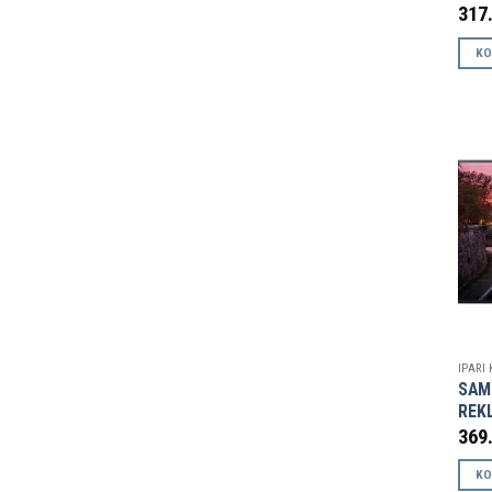
317
KO
IPARI
SAM
REK
369
KO