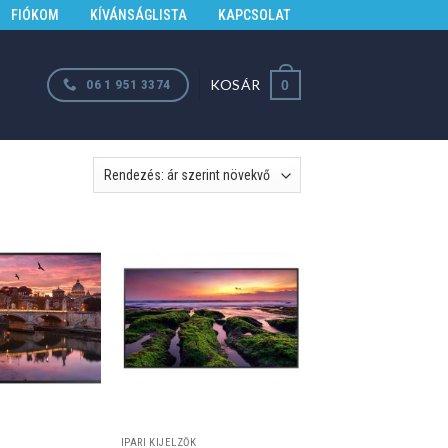
FIÓKOM
KÍVÁNSÁGLISTA
KAPCSOLAT
KOSÁR
06 1 951 3374
0
IPARI KIJELZŐK