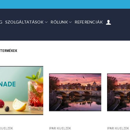
G
SZOLGÁLTATÁSOK
RÓLUNK
REFERENCIÁK
 TERMÉKEK
 KIJELZŐK
IPARI KIJELZŐK
IPARI KIJELZŐK