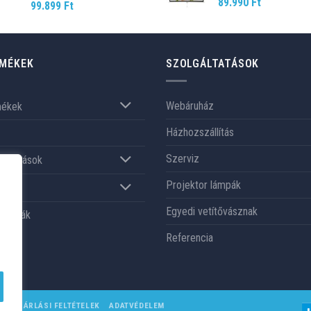
89.990
Ft
99.899
Ft
MÉKEK
SZOLGÁLTATÁSOK
Webáruház
mékek
Házhozszállítás
Szerviz
gáltatások
Projektor lámpák
nk
Egyedi vetítővásznak
renciák
Referencia
VÁSÁRLÁSI FELTÉTELEK
ADATVÉDELEM