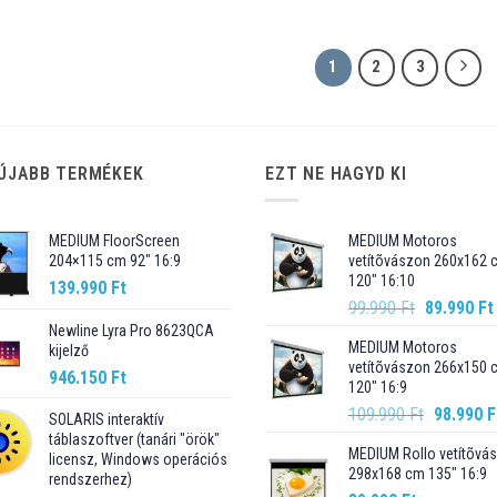
1
2
3
ÚJABB TERMÉKEK
EZT NE HAGYD KI
MEDIUM FloorScreen
MEDIUM Motoros
204×115 cm 92″ 16:9
vetítõvászon 260x162 
120" 16:10
139.990
Ft
Original
99.990
Ft
89.990
Ft
price
Newline Lyra Pro 8623QCA
MEDIUM Motoros
kijelző
was:
vetítõvászon 266x150 
99.990 Ft.
946.150
Ft
120" 16:9
Original
109.990
Ft
98.990
F
SOLARIS interaktív
price
táblaszoftver (tanári "örök"
MEDIUM Rollo vetítõvá
was:
licensz, Windows operációs
298x168 cm 135" 16:9
rendszerhez)
109.990 F