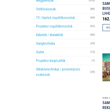
Megjelenítők
(325)
SAM
BUS
Vetítővásznak
(84)
LH4
TV / kijelző rögzítőkonzolok
(64)
162
Projektor rögzítőkonzolok
(42)
KO
Kábelek / átalakítók
(86)
Hangtechnika
(20)
Outlet
(15)
Projektor kiegészítők
(1)
Oktatástechnikai / prezentációs
(26)
eszközök
IPARI
SAM
REK