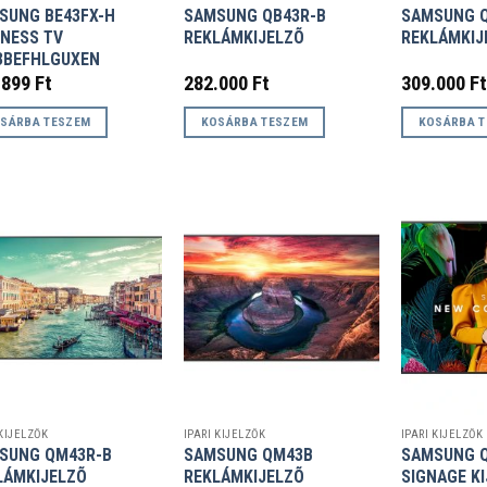
SUNG BE43FX-H
SAMSUNG QB43R-B
SAMSUNG Q
INESS TV
REKLÁMKIJELZÕ
REKLÁMKIJ
3BEFHLGUXEN
.899
Ft
282.000
Ft
309.000
Ft
SÁRBA TESZEM
KOSÁRBA TESZEM
KOSÁRBA 
 KIJELZŐK
IPARI KIJELZŐK
IPARI KIJELZŐK
SUNG QM43R-B
SAMSUNG QM43B
SAMSUNG Q
LÁMKIJELZÕ
REKLÁMKIJELZÕ
SIGNAGE K