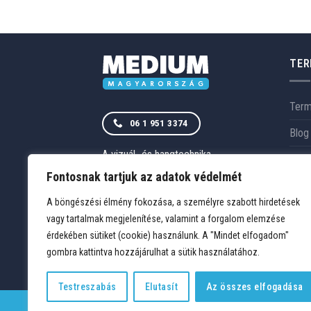
TER
Ter
06 1 951 3374
Blog
A vizuál- és hangtechnika
Szol
magyarországi szakértője.
RÓLUNK
Fontosnak tartjuk az adatok védelmét
Rólu
ELÉRHETŐSÉGEK
A böngészési élmény fokozása, a személyre szabott hirdetések
Refe
vagy tartalmak megjelenítése, valamint a forgalom elemzése
érdekében sütiket (cookie) használunk. A "Mindet elfogadom"
gombra kattintva hozzájárulhat a sütik használatához.
Testreszabás
Elutasít
Az összes elfogadása
TERMÉKEK
KÍVÁNSÁGLISTA
FIÓKOM
KAPCSOLAT