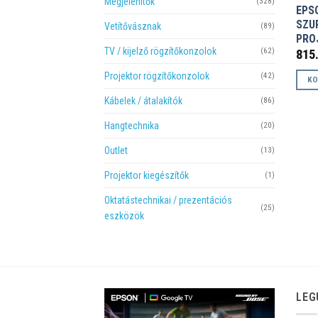
Megjelenítők
(328)
EPS
SZU
Vetítővásznak
(89)
PRO
TV / kijelző rögzítőkonzolok
(62)
815
Projektor rögzítőkonzolok
(42)
KO
Kábelek / átalakítók
(86)
Hangtechnika
(20)
Outlet
(13)
Projektor kiegészítők
(1)
Oktatástechnikai / prezentációs
(25)
eszközök
LEG