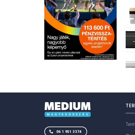
TER
Ter
06 1 951 3374