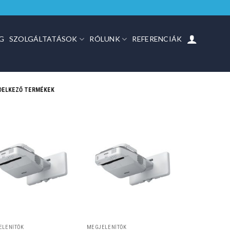
G
SZOLGÁLTATÁSOK
RÓLUNK
REFERENCIÁK
NDELKEZŐ TERMÉKEK
ELENÍTŐK
MEGJELENÍTŐK