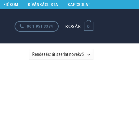
FIÓKOM
KÍVÁNSÁGLISTA
KAPCSOLAT
KOSÁR
06 1 951 3374
0