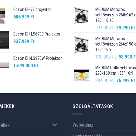
Epson EF-72 projektor
MEDIUM Motoros
vetítõvászon 260x162 
686.999
Ft
120" 16:10
Original
99.990
Ft
89.990
Ft
price
Epson EH-LS670B Projektor
MEDIUM Motoros
was:
937.999
Ft
vetítõvászon 266x150 
99.990 Ft.
120" 16:9
Original
109.990
Ft
98.990
F
Epson EH-LS970W Projektor
price
1.699.000
Ft
MEDIUM Rollo vetítõvá
was:
298x168 cm 135" 16:9
109.990 F
Original
89.990
Ft
76.499
Ft
price
was:
89.990 Ft.
MÉKEK
SZOLGÁLTATÁSOK
Webáruház
mékek