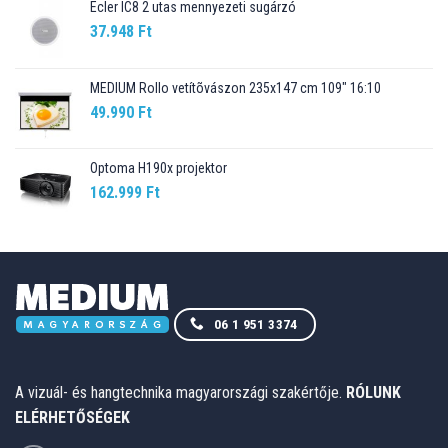
Ecler IC8 2 utas mennyezeti sugárzó
37.948
Ft
MEDIUM Rollo vetítõvászon 235x147 cm 109" 16:10
49.990
Ft
Optoma H190x projektor
162.999
Ft
06 1 951 3374
A vizuál- és hangtechnika magyarországi szakértője.
RÓLUNK
ELÉRHETŐSÉGEK