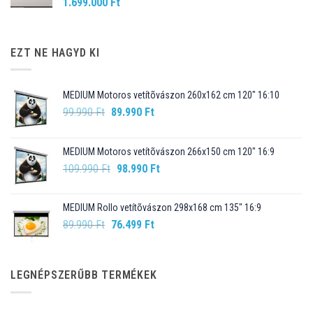
1.699.000
Ft
EZT NE HAGYD KI
MEDIUM Motoros vetítõvászon 260x162 cm 120" 16:10
Original
Current
99.990
Ft
89.990
Ft
price
price
was:
is:
MEDIUM Motoros vetítõvászon 266x150 cm 120" 16:9
99.990 Ft.
89.990 Ft.
Original
Current
109.990
Ft
98.990
Ft
price
price
was:
is:
MEDIUM Rollo vetítõvászon 298x168 cm 135" 16:9
109.990 Ft.
98.990 Ft.
Original
Current
89.990
Ft
76.499
Ft
price
price
was:
is:
89.990 Ft.
76.499 Ft.
LEGNÉPSZERŰBB TERMÉKEK