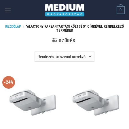
Skip
0
to
content
KEZDŐLAP
/
“ALACSONY KARBANTARTÁSI KÖLTSÉG” CÍMKÉVEL RENDELKEZŐ
TERMÉKEK
SZŰRÉS
-24%