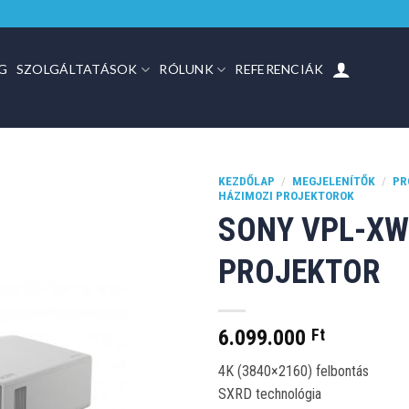
G
SZOLGÁLTATÁSOK
RÓLUNK
REFERENCIÁK
KEZDŐLAP
/
MEGJELENÍTŐK
/
PR
HÁZIMOZI PROJEKTOROK
SONY VPL-XW
PROJEKTOR
6.099.000
Ft
4K (3840×2160) felbontás
SXRD technológia