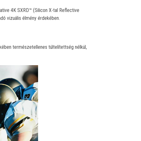
tive 4K SXRD™ (Silicon X-tal Reflective
adó vizuális élmény érdekében.
ében természetellenes túltelítettség nélkül,