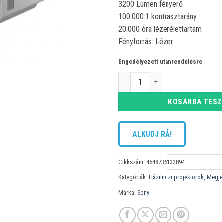
3200 Lumen fényerő
100.000:1 kontrasztarány
20.000 óra lézerélettartam
Fényforrás: Lézer
Engedélyezett utánrendelésre
Sony VPL-XW7000/W projektor me
KOSÁRBA TES
ALKUDJ RÁ!
Cikkszám:
4548736132894
Kategóriák:
Házimozi projektorok
,
Megje
Márka:
Sony