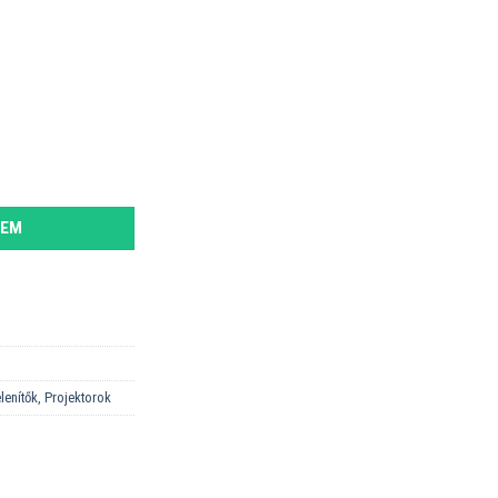
nnyiség
ZEM
lenítők
,
Projektorok