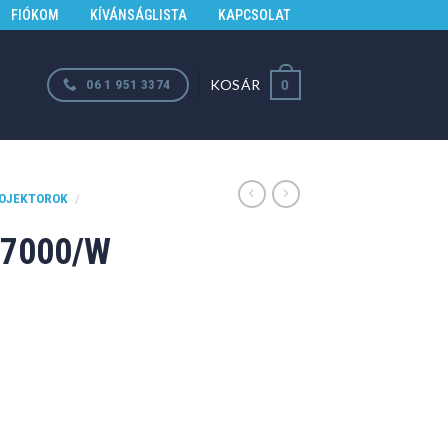
FIÓKOM
KÍVÁNSÁGLISTA
KAPCSOLAT
KOSÁR
06 1 951 3374
0
OJEKTOROK
/
7000/W