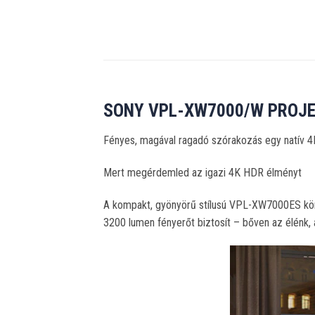
SONY VPL-XW7000/W PROJ
Fényes, magával ragadó szórakozás egy natív 4K
Mert megérdemled az igazi 4K HDR élményt
A kompakt, gyönyörű stílusú VPL-XW7000ES könn
3200 lumen fényerőt biztosít – bőven az élénk,