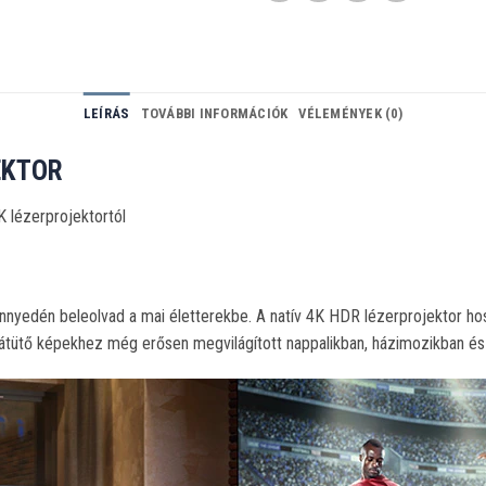
LEÍRÁS
TOVÁBBI INFORMÁCIÓK
VÉLEMÉNYEK (0)
EKTOR
 lézerprojektortól
yedén beleolvad a mai életterekbe. A natív 4K HDR lézerprojektor hos
 átütő képekhez még erősen megvilágított nappalikban, házimozikban é