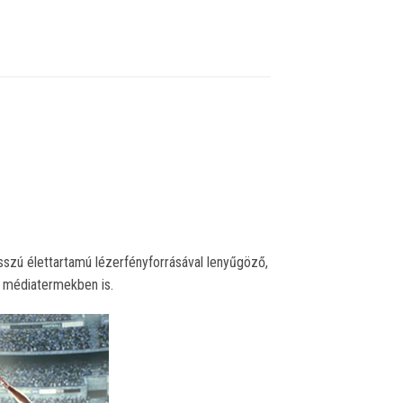
szú élettartamú lézerfényforrásával lenyűgöző,
s médiatermekben is.