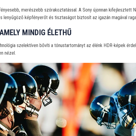
nyesebb, merészebb szórakoztatással. A Sony újonnan kifejlesztett Na
s lenyűgöző képfényerőt és tisztaságot biztosít az igazán magával rag
 AMELY MINDIG ÉLETHŰ
chnológia szelektíven bővíti a tónustartományt az élénk HDR-képek érdek
en nézel.