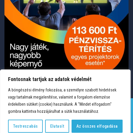
Fontosnak tartjuk az adatok védelmét
A böngészési élmény fokozása, a személyre szabott hirdetések
vagy tartalmak megjelenítése, valamint a forgalom elemzése
érdekében sütiket (cookie) használunk. A "Mindet elfogadom"
gombra kattintva hozzájárulhat a sütik használatához.
TERMÉKEK
KÍVÁNSÁGLISTA
FIÓKOM
KAPCSOLAT
VÁSÁRLÁSI FELTÉTELEK
ADATVÉDELEM
Testreszabás
Elutasít
Az összes elfogadása
Copyright 2026 © Medium Hungary Kft. Minden jog fenntartva.