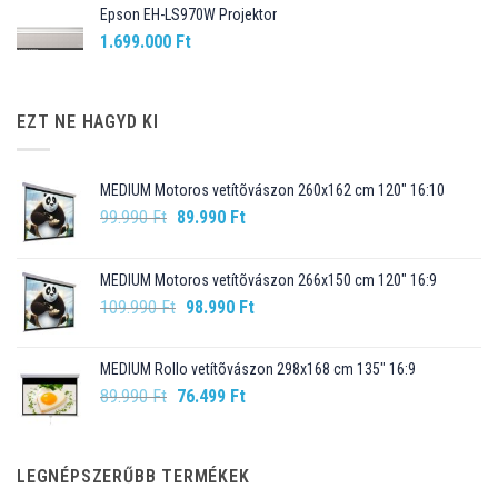
Epson EH-LS970W Projektor
1.699.000
Ft
EZT NE HAGYD KI
MEDIUM Motoros vetítõvászon 260x162 cm 120" 16:10
Original
Current
99.990
Ft
89.990
Ft
price
price
was:
is:
MEDIUM Motoros vetítõvászon 266x150 cm 120" 16:9
99.990 Ft.
89.990 Ft.
Original
Current
109.990
Ft
98.990
Ft
price
price
was:
is:
MEDIUM Rollo vetítõvászon 298x168 cm 135" 16:9
109.990 Ft.
98.990 Ft.
Original
Current
89.990
Ft
76.499
Ft
price
price
was:
is:
89.990 Ft.
76.499 Ft.
LEGNÉPSZERŰBB TERMÉKEK