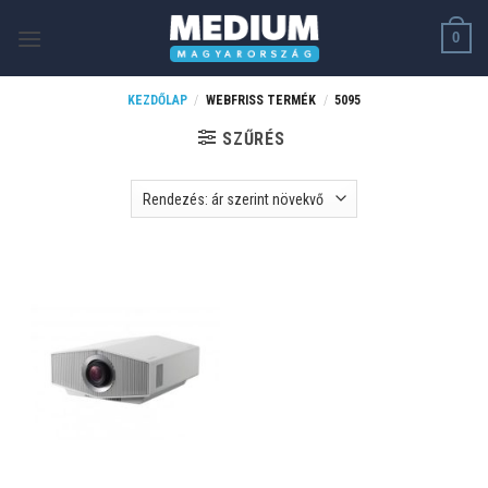
Skip
0
to
content
KEZDŐLAP
/
WEBFRISS TERMÉK
/
5095
SZŰRÉS