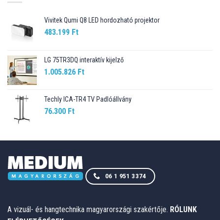
Vivitek Qumi Q8 LED hordozható projektor
483.199
Ft
LG 75TR3DQ interaktív kijelző
1.005.826
Ft
Techly ICA-TR4 TV Padlóállvány
76.300
Ft
06 1 951 3374
A vizuál- és hangtechnika magyarországi szakértője.
RÓLUNK