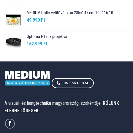
MEDIUM Rollo vetítõvászon 235x147 cm 109" 16:10
49.990
Ft
Optoma H190x projektor
162.999
Ft
06 1 951 3374
A vizuál- és hangtechnika magyarországi szakértője.
RÓLUNK
ELÉRHETŐSÉGEK