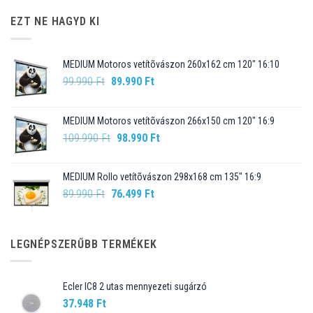
EZT NE HAGYD KI
MEDIUM Motoros vetítõvászon 260x162 cm 120" 16:10
Original
Current
99.990
Ft
89.990
Ft
price
price
was:
is:
MEDIUM Motoros vetítõvászon 266x150 cm 120" 16:9
99.990 Ft.
89.990 Ft.
Original
Current
109.990
Ft
98.990
Ft
price
price
was:
is:
MEDIUM Rollo vetítõvászon 298x168 cm 135" 16:9
109.990 Ft.
98.990 Ft.
Original
Current
89.990
Ft
76.499
Ft
price
price
was:
is:
89.990 Ft.
76.499 Ft.
LEGNÉPSZERŰBB TERMÉKEK
Ecler IC8 2 utas mennyezeti sugárzó
37.948
Ft