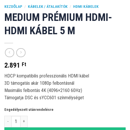
KEZDŐLAP
/
KÁBELEK / ÁTALAKÍTÓK
/
HDMI KÁBELEK
MEDIUM PRÉMIUM HDMI-
HDMI KÁBEL 5 M
2.891
Ft
HDCP kompatibilis professzionális HDMI kábel
3D támogatás akár 1080p felbontásnál
Maximális felbontás 4K (4096×2160 60Hz)
Támogatja DSC és sYCC601 színmélységet
Engedélyezett utánrendelésre
MEDIUM Prémium HDMI-HDMI kábel 5 m mennyiség