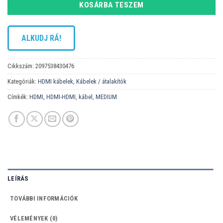
KOSÁRBA TESZEM
ALKUDJ RÁ!
Cikkszám:
2097538430476
Kategóriák:
HDMI kábelek
,
Kábelek / átalakítók
Címkék:
HDMI
,
HDMI-HDMI
,
kábel
,
MEDIUM
LEÍRÁS
TOVÁBBI INFORMÁCIÓK
VÉLEMÉNYEK (0)