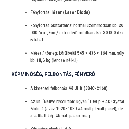
Fényforrás:
lézer (Laser Diode)
.
Fényforrás élettartama: normál üzemmódban kb.
20
000 óra
, „Eco / extended” módban akár
30 000 óra
is lehet.
Méret / tömeg: körülbelül
545 × 436 × 164 mm
, súly
kb.
18,6 kg
(lencse nélkül).
️ KÉPMINŐSÉG, FELBONTÁS, FÉNYERŐ
A kimeneti felbontás
4K UHD (3840×2160)
.
Az ún. “Native resolution” ugyan “1080p + 4K Crystal
Motion” (azaz 1920×1080 ×4 multiplexált panel), de
a vetített kép 4K-nak jelenik meg.