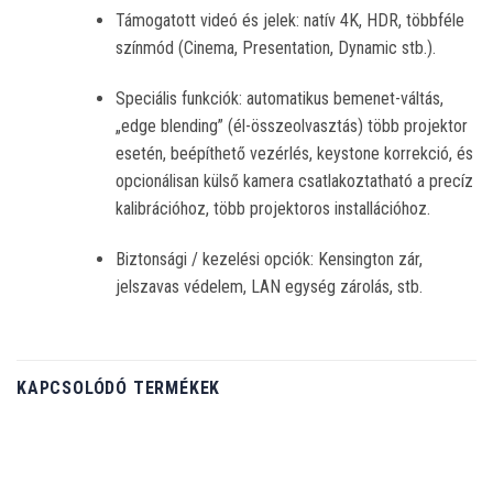
Támogatott videó és jelek: natív 4K, HDR, többféle
színmód (Cinema, Presentation, Dynamic stb.).
Speciális funkciók: automatikus bemenet-váltás,
„edge blending” (él-összeolvasztás) több projektor
esetén, beépíthető vezérlés, keystone korrekció, és
opcionálisan külső kamera csatlakoztatható a precíz
kalibrációhoz, több projektoros installációhoz.
Biztonsági / kezelési opciók: Kensington zár,
jelszavas védelem, LAN egység zárolás, stb.
KAPCSOLÓDÓ TERMÉKEK