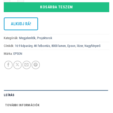
KOSÁRBA TESZEM
ALKUDJ RÁ!
Kategóriák:
Megjelenítők
,
Projektorok
Címkék:
16:9 képarány
,
4K felbontás
,
8000 lumen
,
Epson
,
lézer
,
Nagyfényerő
Márka:
EPSON
LEÍRÁS
TOVÁBBI INFORMÁCIÓK