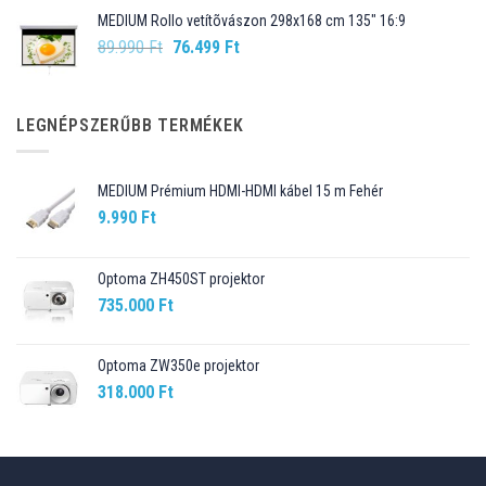
was:
is:
MEDIUM Rollo vetítõvászon 298x168 cm 135" 16:9
109.990 Ft.
98.990 Ft.
Original
Current
89.990
Ft
76.499
Ft
price
price
was:
is:
89.990 Ft.
76.499 Ft.
LEGNÉPSZERŰBB TERMÉKEK
MEDIUM Prémium HDMI-HDMI kábel 15 m Fehér
9.990
Ft
Optoma ZH450ST projektor
735.000
Ft
Optoma ZW350e projektor
318.000
Ft