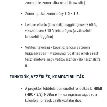
zoom, tele-zoom, ultra-short throw stb.).
Zoom: optikai zoom arány
1.0 – 1.6
.
Lencse eltolás (lens shift): függőlegesen ± 60 %,
vízszintesen ± 18 % lehetséges (a választott
lencsétől függően).
Vetítési távolság / képátló: lencse és zoom
függvényében – viszonylag rugalmas elhelyezést
tesz lehetővé, nagy vetítővásznon való használatra
is.
️ FUNKCIÓK, VEZÉRLÉS, KOMPATIBILITÁS
A projektor többféle bemenettel rendelkezik:
HDMI
(HDCP 2.3)
,
HDBaseT
– ez rugalmasságot ad a
különféle források csatlakoztatásához.