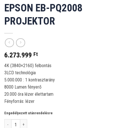
EPSON EB-PQ2008
PROJEKTOR
6.273.999
Ft
4K (3840×2160) felbontás
3LCD technológia
5.000.000 : 1 kontrasztarány
8000 Lumen fényerő
20.000 óra lézer élettartam
Fényforrás: lézer
Engedélyezett utánrendelésre
Epson EB-PQ2008 projektor mennyiség