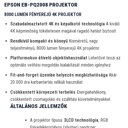
EPSON EB-PQ2008 PROJEKTOR
8000 LUMEN FÉNYEREJŰ 4K PROJEKTOR
Szabadalmaztatott 4K és képalkotó technológia
A kiváló
4K képminőség tökéletesen magával ragadó hatást biztosít
Rendkívül kompakt és könnyű
Kisméretű, nagy
teljesítményű, 8000 lumen fényerejű 4K projektor
Platformokon átívelő objektívhasználat
Lehetővé teszi az
optimális vetítési megoldás kialakítását minden igényhez
Fit-and-forget üzembe helyezés megbízhatósága
Akár
20 000 óra karbantartás nélküli használat
Csökkentett környezeti terhelés
Energiahatékony,
csökkentett csomagolási és szállítási követelményekkel
ÁLTALÁNOS JELLEMZŐK
A projektor típusa:
3LCD technológia
, RGB
folyadékkristályos (shutter) rendszer.