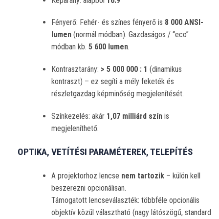
Képarány: alapból
16:9
Fényerő: Fehér- és színes fényerő is
8 000 ANSI-
lumen
(normál módban). Gazdaságos / “eco”
módban kb.
5 600 lumen
.
Kontrasztarány:
> 5 000 000 : 1
(dinamikus
kontraszt) – ez segíti a mély feketék és
részletgazdag képminőség megjelenítését.
Színkezelés: akár
1,07 milliárd szín
is
megjeleníthető.
OPTIKA, VETÍTÉSI PARAMÉTEREK, TELEPÍTÉS
A projektorhoz lencse
nem tartozik
– külön kell
beszerezni opcionálisan.
Támogatott lencseválaszték: többféle opcionális
objektív közül választható (nagy látószögű, standard