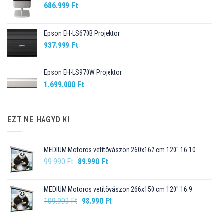
686.999
Ft
Epson EH-LS670B Projektor
937.999
Ft
Epson EH-LS970W Projektor
1.699.000
Ft
EZT NE HAGYD KI
MEDIUM Motoros vetítõvászon 260x162 cm 120" 16:10
Original
Current
99.990
Ft
89.990
Ft
price
price
was:
is:
MEDIUM Motoros vetítõvászon 266x150 cm 120" 16:9
99.990 Ft.
89.990 Ft.
Original
Current
109.990
Ft
98.990
Ft
price
price