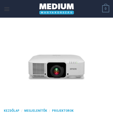
Skip
0
to
content
KEZDŐLAP
/
MEGJELENÍTŐK
/
PROJEKTOROK