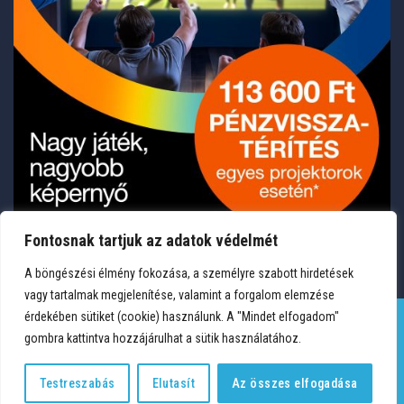
Fontosnak tartjuk az adatok védelmét
A böngészési élmény fokozása, a személyre szabott hirdetések
vagy tartalmak megjelenítése, valamint a forgalom elemzése
érdekében sütiket (cookie) használunk. A "Mindet elfogadom"
gombra kattintva hozzájárulhat a sütik használatához.
TERMÉKEK
KÍVÁNSÁGLISTA
FIÓKOM
KAPCSOLAT
VÁSÁRLÁSI FELTÉTELEK
ADATVÉDELEM
Testreszabás
Elutasít
Az összes elfogadása
Copyright 2026 © Medium Hungary Kft. Minden jog fenntartva.