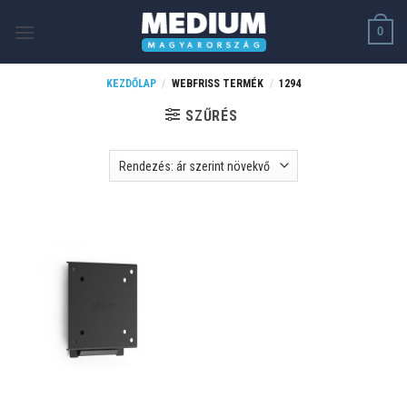
Skip
0
to
content
KEZDŐLAP
/
WEBFRISS TERMÉK
/
1294
SZŰRÉS