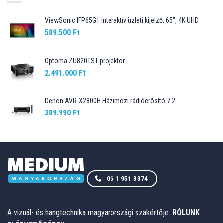
ViewSonic IFP65G1 interaktív üzleti kijelző, 65", 4K UHD
589.500
Ft
Optoma ZU820TST projektor
2.491.000
Ft
Denon AVR-X2800H Házimozi rádióerõsító 7.2
389.990
Ft
06 1 951 3374
A vizuál- és hangtechnika magyarországi szakértője.
RÓLUNK