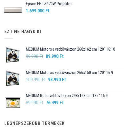
Epson EH-LS970W Projektor
1.699.000
Ft
EZT NE HAGYD KI
MEDIUM Motoros vetítõvászon 260x162 cm 120" 16:10
Original
Current
99.990
Ft
89.990
Ft
price
price
was:
is:
MEDIUM Motoros vetítõvászon 266x150 cm 120" 16:9
99.990 Ft.
89.990 Ft.
Original
Current
109.990
Ft
98.990
Ft
price
price
was:
is:
MEDIUM Rollo vetítõvászon 298x168 cm 135" 16:9
109.990 Ft.
98.990 Ft.
Original
Current
89.990
Ft
76.499
Ft
price
price
was:
is:
89.990 Ft.
76.499 Ft.
LEGNÉPSZERŰBB TERMÉKEK