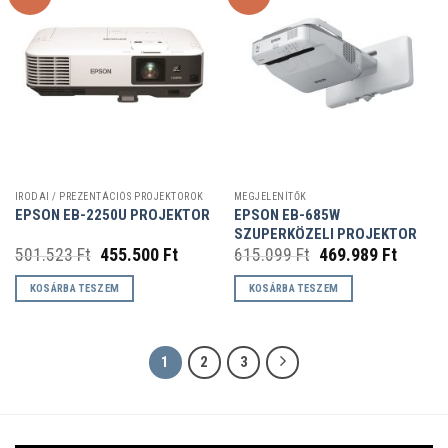
IRODAI / PREZENTÁCIÓS PROJEKTOROK
MEGJELENÍTŐK
EPSON EB-685W
EPSON EB-2250U PROJEKTOR
SZUPERKÖZELI PROJEKTOR
Original
Current
Original
Curren
501.523
Ft
455.500
Ft
615.099
Ft
469.989
Ft
price
price
price
price
was:
is:
was:
is:
KOSÁRBA TESZEM
KOSÁRBA TESZEM
501.523 Ft.
455.500 Ft.
615.099 Ft.
469.989
1
2
3