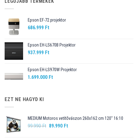
LEGÚJABB TERMÉKEK
Epson EF-72 projektor
686.999
Ft
Epson EH-LS670B Projektor
937.999
Ft
Epson EH-LS970W Projektor
1.699.000
Ft
EZT NE HAGYD KI
MEDIUM Motoros vetítõvászon 260x162 cm 120" 16:10
Original
Current
99.990
Ft
89.990
Ft
price
price