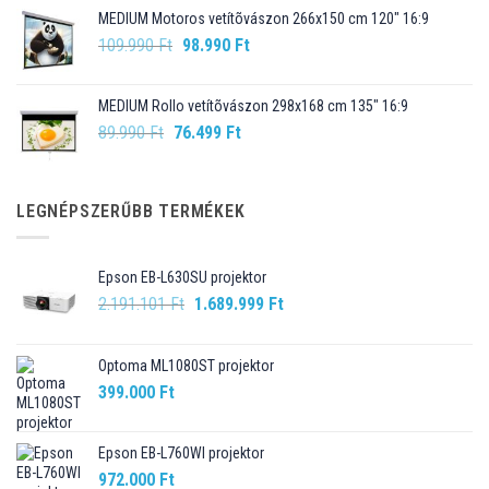
was:
is:
MEDIUM Motoros vetítõvászon 266x150 cm 120" 16:9
99.990 Ft.
89.990 Ft.
Original
Current
109.990
Ft
98.990
Ft
price
price
was:
is:
MEDIUM Rollo vetítõvászon 298x168 cm 135" 16:9
109.990 Ft.
98.990 Ft.
Original
Current
89.990
Ft
76.499
Ft
price
price
was:
is:
89.990 Ft.
76.499 Ft.
LEGNÉPSZERŰBB TERMÉKEK
Epson EB-L630SU projektor
Original
Current
2.191.101
Ft
1.689.999
Ft
price
price
was:
is:
Optoma ML1080ST projektor
2.191.101 Ft.
1.689.999 Ft.
399.000
Ft
Epson EB-L760WI projektor
972.000
Ft