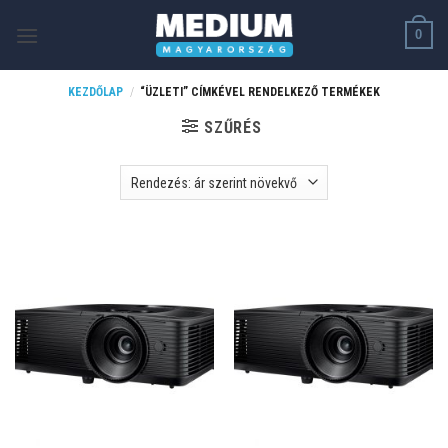
Skip
0
to
content
KEZDŐLAP
/
“ÜZLETI” CÍMKÉVEL RENDELKEZŐ TERMÉKEK
SZŰRÉS