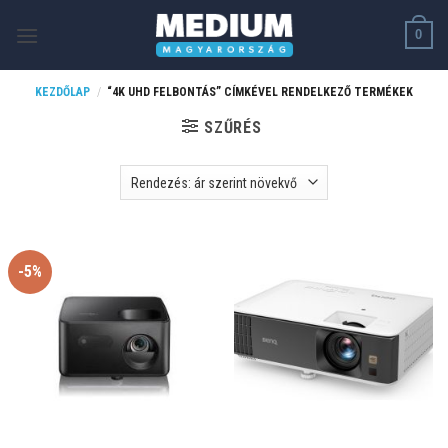
Skip
0
to
content
KEZDŐLAP
/
“4K UHD FELBONTÁS” CÍMKÉVEL RENDELKEZŐ TERMÉKEK
SZŰRÉS
-5%