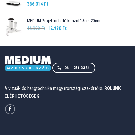
366.014
Ft
MEDIUM Projektor tartó konzol 13cm 20cm
Original
Current
16.990
Ft
12.990
Ft
price
price
was:
is:
16.990 Ft.
12.990 Ft.
06 1 951 3374
A vizuál- és hangtechnika magyarországi szakértője.
RÓLUNK
ELÉRHETŐSÉGEK