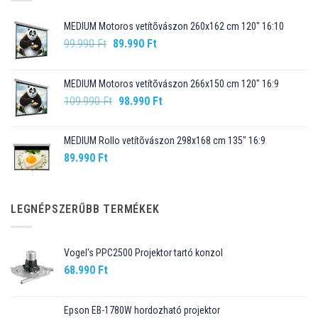
MEDIUM Motoros vetítõvászon 260x162 cm 120" 16:10
Original
Current
99.990
Ft
89.990
Ft
price
price
was:
is:
MEDIUM Motoros vetítõvászon 266x150 cm 120" 16:9
99.990 Ft.
89.990 Ft.
Original
Current
109.990
Ft
98.990
Ft
price
price
was:
is:
MEDIUM Rollo vetítõvászon 298x168 cm 135" 16:9
109.990 Ft.
98.990 Ft.
89.990
Ft
LEGNÉPSZERŰBB TERMÉKEK
Vogel's PPC2500 Projektor tartó konzol
68.990
Ft
Epson EB-1780W hordozható projektor