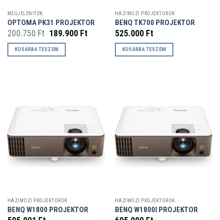
MEGJELENÍTŐK
HÁZIMOZI PROJEKTOROK
OPTOMA PK31 PROJEKTOR
BENQ TK700 PROJEKTOR
Original
Current
200.750
Ft
189.900
Ft
525.000
Ft
price
price
was:
is:
KOSÁRBA TESZEM
KOSÁRBA TESZEM
200.750 Ft.
189.900 Ft.
HÁZIMOZI PROJEKTOROK
HÁZIMOZI PROJEKTOROK
BENQ W1800 PROJEKTOR
BENQ W1800I PROJEKTOR