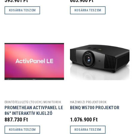
595.901
Ft
605.900
Ft
KOSÁRBA TESZEM
KOSÁRBA TESZEM
ÉRINTŐFELÜLETŰ (TOUCH) MONITOROK
HÁZIMOZI PROJEKTOROK
PROMETHEAN ACTIVPANEL LE
BENQ W5700 PROJEKTOR
86″ INTERAKTÍV KIJELZŐ
887.730
Ft
1.076.900
Ft
KOSÁRBA TESZEM
KOSÁRBA TESZEM