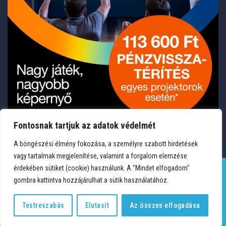
Fontosnak tartjuk az adatok védelmét
A böngészési élmény fokozása, a személyre szabott hirdetések
vagy tartalmak megjelenítése, valamint a forgalom elemzése
érdekében sütiket (cookie) használunk. A "Mindet elfogadom"
gombra kattintva hozzájárulhat a sütik használatához.
TERMÉKEK
KÍVÁNSÁGLISTA
FIÓKOM
KAPCSOLAT
VÁSÁRLÁSI FELTÉTELEK
ADATVÉDELEM
Testreszabás
Elutasít
Az összes elfogadása
Copyright 2026 © Medium Hungary Kft. Minden jog fenntartva.