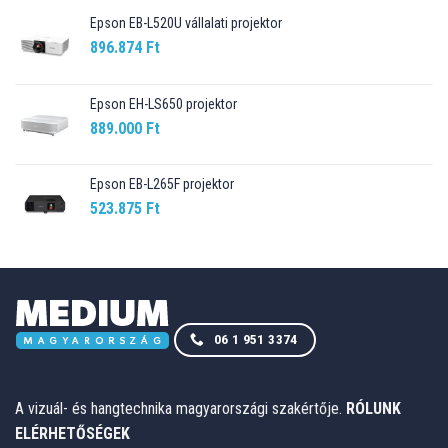
Epson EB-L520U vállalati projektor
896.874
Ft
Epson EH-LS650 projektor
889.000
Ft
Epson EB-L265F projektor
523.875
Ft
06 1 951 3374
A vizuál- és hangtechnika magyarországi szakértője.
RÓLUNK
ELÉRHETŐSÉGEK