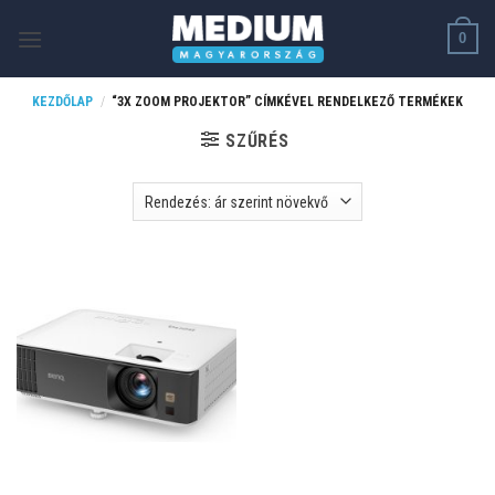
Skip
0
to
content
KEZDŐLAP
/
“3X ZOOM PROJEKTOR​” CÍMKÉVEL RENDELKEZŐ TERMÉKEK
SZŰRÉS