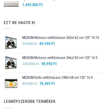
1.699.000
Ft
EZT NE HAGYD KI
MEDIUM Motoros vetítõvászon 260x162 cm 120" 16:10
Original
Current
99.990
Ft
89.990
Ft
price
price
was:
is:
MEDIUM Motoros vetítõvászon 266x150 cm 120" 16:9
99.990 Ft.
89.990 Ft.
Original
Current
109.990
Ft
98.990
Ft
price
price
was:
is:
MEDIUM Rollo vetítõvászon 298x168 cm 135" 16:9
109.990 Ft.
98.990 Ft.
Original
Current
89.990
Ft
76.499
Ft
price
price
was:
is:
89.990 Ft.
76.499 Ft.
LEGNÉPSZERŰBB TERMÉKEK