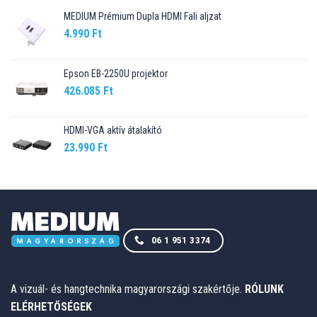
MEDIUM Prémium Dupla HDMI Fali aljzat
4.990
Ft
Epson EB-2250U projektor
426.085
Ft
HDMI-VGA aktív átalakító
23.990
Ft
06 1 951 3374
A vizuál- és hangtechnika magyarországi szakértője.
RÓLUNK
ELÉRHETŐSÉGEK