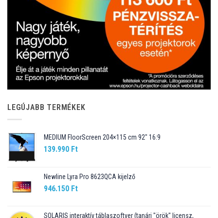
LEGÚJABB TERMÉKEK
MEDIUM FloorScreen 204×115 cm 92″ 16:9
139.990
Ft
Newline Lyra Pro 8623QCA kijelző
946.150
Ft
SOLARIS interaktív táblaszoftver (tanári "örök" licensz,