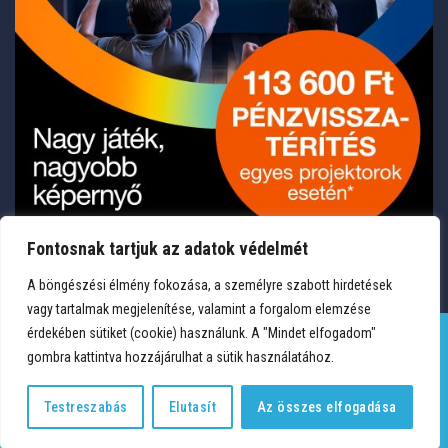
Fontosnak tartjuk az adatok védelmét
A böngészési élmény fokozása, a személyre szabott hirdetések
vagy tartalmak megjelenítése, valamint a forgalom elemzése
érdekében sütiket (cookie) használunk. A "Mindet elfogadom"
gombra kattintva hozzájárulhat a sütik használatához.
TERMÉKEK
KÍVÁNSÁGLISTA
FIÓKOM
KAPCSOLAT
VÁSÁRLÁSI FELTÉTELEK
ADATVÉDELEM
Testreszabás
Elutasít
Az összes elfogadása
Copyright 2026 © Medium Hungary Kft. Minden jog fenntartva.