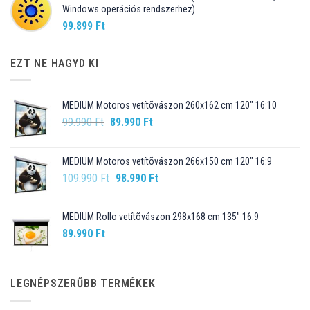
Windows operációs rendszerhez)
99.899
Ft
EZT NE HAGYD KI
MEDIUM Motoros vetítõvászon 260x162 cm 120" 16:10
Original
Current
99.990
Ft
89.990
Ft
price
price
was:
is:
MEDIUM Motoros vetítõvászon 266x150 cm 120" 16:9
99.990 Ft.
89.990 Ft.
Original
Current
109.990
Ft
98.990
Ft
price
price
was:
is:
MEDIUM Rollo vetítõvászon 298x168 cm 135" 16:9
109.990 Ft.
98.990 Ft.
89.990
Ft
LEGNÉPSZERŰBB TERMÉKEK