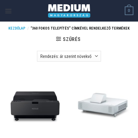
Skip
0
to
content
KEZDŐLAP
/
“360 FOKOS TELEPÍTÉS” CÍMKÉVEL RENDELKEZŐ TERMÉKEK
SZŰRÉS