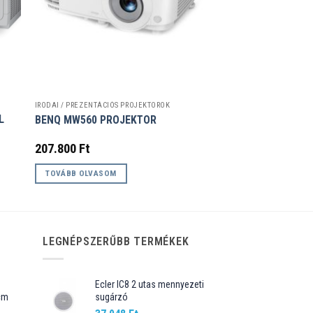
IRODAI / PREZENTÁCIÓS PROJEKTOROK
L
BENQ MW560 PROJEKTOR
207.800
Ft
TOVÁBB OLVASOM
LEGNÉPSZERŰBB TERMÉKEK
Ecler IC8 2 utas mennyezeti
cm
sugárzó