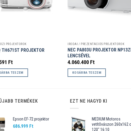
OZI PROJEKTOROK
IRODAI / PREZENTÁCIÓS PROJEKTOROK
NEC PA803U PROJEKTOR NP13Z
 TH671ST PROJEKTOR
LENCSÉVEL
.591
Ft
4.060.400
Ft
SÁRBA TESZEM
KOSÁRBA TESZEM
ÚJABB TERMÉKEK
EZT NE HAGYD KI
Epson EF-72 projektor
MEDIUM Motoros
vetítõvászon 260x162 
686.999
Ft
120" 16:10