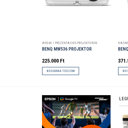
S PROJEKTOROK
IRODAI / PREZENTÁCIÓS PROJEKTOROK
HÁZIM
L HD PROJEKTOR
BENQ MW536 PROJEKTOR
BENQ
225.000
Ft
371
KOSÁRBA TESZEM
KO
LEG