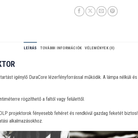
LEÍRÁS
TOVÁBBI INFORMÁCIÓK
VÉLEMÉNYEK (0)
KTOR
rtást igénylő DuraCore lézerfényforrással működik. A lámpa nélküli é
iméterre rögzíthető a faltól vagy felülettől.
P projektorok fényesebb fehéret és rendkívül gazdag feketét biztosít
tatási alkalmazásokhoz.