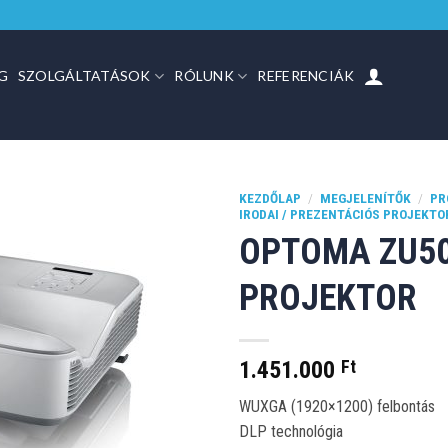
G
SZOLGÁLTATÁSOK
RÓLUNK
REFERENCIÁK
KEZDŐLAP
/
MEGJELENÍTŐK
/
PR
IRODAI / PREZENTÁCIÓS PROJEKT
OPTOMA ZU5
PROJEKTOR
1.451.000
Ft
WUXGA (1920×1200) felbontás
DLP technológia