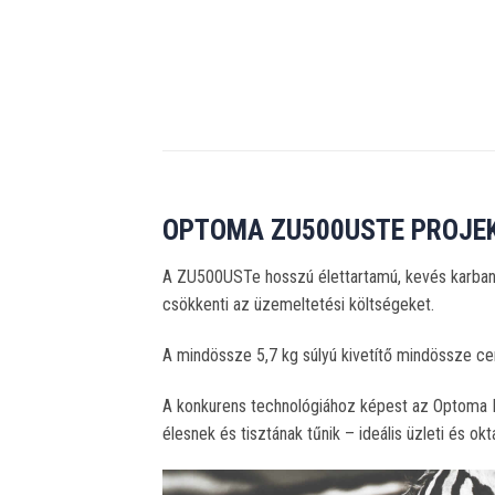
OPTOMA ZU500USTE PROJE
A ZU500USTe hosszú élettartamú, kevés karbanta
csökkenti az üzemeltetési költségeket.
A mindössze 5,7 kg súlyú kivetítő mindössze cent
A konkurens technológiához képest az Optoma DL
élesnek és tisztának tűnik – ideális üzleti és ok