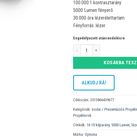
100.000:1 kontrasztarány
5000 Lumen fényerő
30.000 óra lézerélettartam
Fényforrás: lézer
Engedélyezett utánrendelésre
Optoma ZU500USTe projektor men
KOSÁRBA TES
ALKUDJ RÁ!
Cikkszám:
2013866439677
Kategóriák:
Irodai / Prezentációs Projek
Projektorok
Címkék:
16:10 képarány
,
5000 Lumen
,
léz
Márka:
Optoma