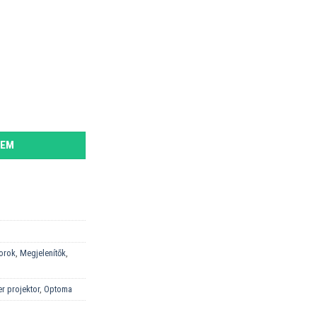
nyiség
ZEM
torok
,
Megjelenítők
,
er projektor
,
Optoma