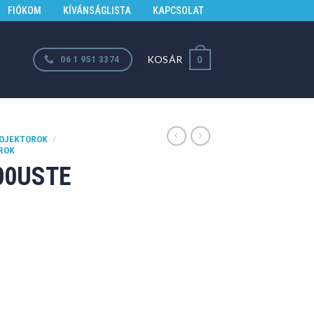
FIÓKOM
KÍVÁNSÁGLISTA
KAPCSOLAT
KOSÁR
06 1 951 3374
0
OJEKTOROK
/
OROK
00USTE