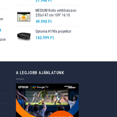
37.948
Ft
Current
price
MEDIUM Rollo vetítõvászon
235x147 cm 109" 16:10
is:
cm
89.990 Ft.
49.990
Ft
Current
t
Optoma H190x projektor
price
162.999
Ft
szon
is:
t.
98.990 Ft.
Current
price
is:
76.499 Ft.
A LEGJOBB AJÁNLATUNK