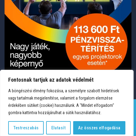
Fontosnak tartjuk az adatok védelmét
A böngészési élmény fokozása, a személyre szabott hirdetések
vagy tartalmak megjelenítése, valamint a forgalom elemzése
érdekében sütiket (cookie) használunk. A "Mindet elfogadom"
gombra kattintva hozzájárulhat a sütik használatához.
TERMÉKEK
KÍVÁNSÁGLISTA
FIÓKOM
KAPCSOLAT
VÁSÁRLÁSI FELTÉTELEK
ADATVÉDELEM
Testreszabás
Elutasít
Az összes elfogadása
Copyright 2026 © Medium Hungary Kft. Minden jog fenntartva.