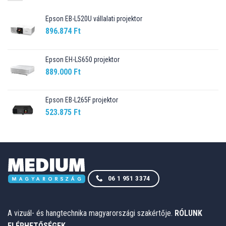
Epson EB-L520U vállalati projektor
896.874
Ft
Epson EH-LS650 projektor
889.000
Ft
Epson EB-L265F projektor
523.875
Ft
06 1 951 3374
A vizuál- és hangtechnika magyarországi szakértője.
RÓLUNK
ELÉRHETŐSÉGEK