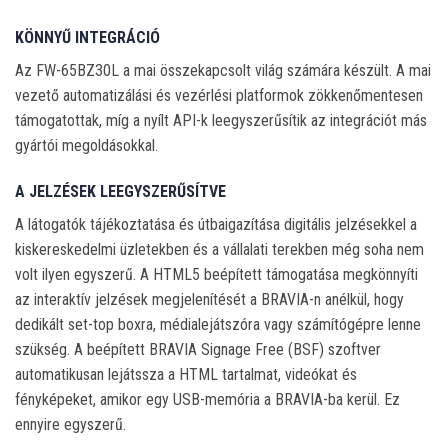
KÖNNYŰ INTEGRÁCIÓ
Az FW-65BZ30L a mai összekapcsolt világ számára készült. A mai
vezető automatizálási és vezérlési platformok zökkenőmentesen
támogatottak, míg a nyílt API-k leegyszerűsítik az integrációt más
gyártói megoldásokkal.
A JELZÉSEK LEEGYSZERŰSÍTVE
A látogatók tájékoztatása és útbaigazítása digitális jelzésekkel a
kiskereskedelmi üzletekben és a vállalati terekben még soha nem
volt ilyen egyszerű. A HTML5 beépített támogatása megkönnyíti
az interaktív jelzések megjelenítését a BRAVIA-n anélkül, hogy
dedikált set-top boxra, médialejátszóra vagy számítógépre lenne
szükség. A beépített BRAVIA Signage Free (BSF) szoftver
automatikusan lejátssza a HTML tartalmat, videókat és
fényképeket, amikor egy USB-memória a BRAVIA-ba kerül. Ez
ennyire egyszerű.