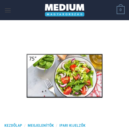
Skip
0
to
content
KEZDŐLAP
/
MEGJELENÍTŐK
/
IPARI KIJELZŐK