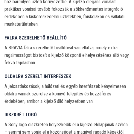
hoz bármilyen üzleti környezetbe. A kijelző elegáns vonalait
praktikus vonásai tovább fokozzák a zökkenőmentes integráció
érdekében a kiskereskedelmi üzletekben, főiskolákon és vállalati
munkaterületeken.
FALRA SZERELHETŐ BEÁLLÍTÓ
A BRAVIA falra szerelhető beállítóval van ellátva, amely extra
rugalmasságot biztosít a kijelző központi elhelyezéséhez álló vagy
fekvő tájolásban.
OLDALRA SZERELT INTERFÉSZEK
A jelcsatlakozások, a hálózati és egyéb interfészek kényelmesen
oldalra vannak szerelve a könnyű telepítés és hozzáférés
érdekében, amikor a kijelző álló helyzetben van.
DISZKRÉT LOGÓ
A Sony logó diszkréten helyezkedik el a kijelző előlapjának szélén
– semmi sem vonja el a közönséget a magával ragadó képektől.