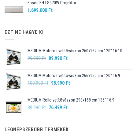
Epson EH-LS970W Projektor
1.699.000
Ft
EZT NE HAGYD KI
MEDIUM Motoros vetítõvászon 260x162 cm 120" 16:10
Original
Current
99.990
Ft
89.990
Ft
price
price
was:
is:
MEDIUM Motoros vetítõvászon 266x150 cm 120" 16:9
99.990 Ft.
89.990 Ft.
Original
Current
109.990
Ft
98.990
Ft
price
price
was:
is:
MEDIUM Rollo vetítõvászon 298x168 cm 135" 16:9
109.990 Ft.
98.990 Ft.
Original
Current
89.990
Ft
76.499
Ft
price
price
was:
is:
89.990 Ft.
76.499 Ft.
LEGNÉPSZERŰBB TERMÉKEK