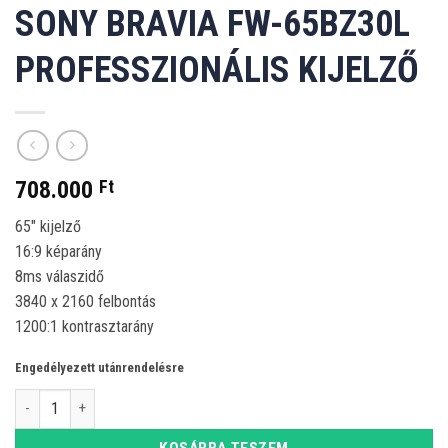
SONY BRAVIA FW-65BZ30L
PROFESSZIONÁLIS KIJELZŐ
708.000
Ft
65″ kijelző
16:9 képarány
8ms válaszidő
3840 x 2160 felbontás
1200:1 kontrasztarány
Engedélyezett utánrendelésre
Sony Bravia FW-65BZ30L professzionális kijelző mennyiség
KOSÁRBA TESZEM