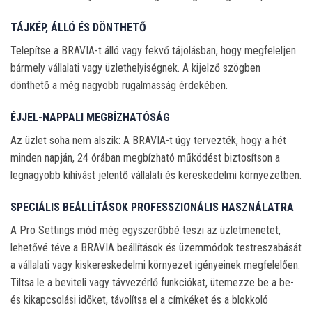
TÁJKÉP, ÁLLÓ ÉS DÖNTHETŐ
Telepítse a BRAVIA-t álló vagy fekvő tájolásban, hogy megfeleljen
bármely vállalati vagy üzlethelyiségnek. A kijelző szögben
dönthető a még nagyobb rugalmasság érdekében.
ÉJJEL-NAPPALI MEGBÍZHATÓSÁG
Az üzlet soha nem alszik: A BRAVIA-t úgy tervezték, hogy a hét
minden napján, 24 órában megbízható működést biztosítson a
legnagyobb kihívást jelentő vállalati és kereskedelmi környezetben.
SPECIÁLIS BEÁLLÍTÁSOK PROFESSZIONÁLIS HASZNÁLATRA
A Pro Settings mód még egyszerűbbé teszi az üzletmenetet,
lehetővé téve a BRAVIA beállítások és üzemmódok testreszabását
a vállalati vagy kiskereskedelmi környezet igényeinek megfelelően.
Tiltsa le a beviteli vagy távvezérlő funkciókat, ütemezze be a be-
és kikapcsolási időket, távolítsa el a címkéket és a blokkoló