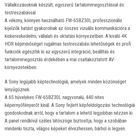
Vállalkozásoknak készült, egyszerű tartalommegosztással és
testreszabással.
A vékony, könnyen használható FW-65BZ30L professzionális
kijelzők hatást gyakorolnak az összes vizuális kommunikációra a
kiskereskedelmi, vállalati és oktatási környezetben. A kiváló 4K
HDR képminőséget rugalmas testreszabási lehetőségek és profi
funkciók egészítik ki az egyszerű integráció, beállítás és
tartalommegosztás érdekében a mai csatlakoztatott AV-
környezetekben.
A Sony legújabb képtechnológiái, amelyek minden közönséget
lenyűgöznek.
A 65 hüvelykes FW-65BZ30L nagyvonalú, 440 nites
képernyőfényerőt kínál. A Sony fejlett képfeldolgozási technológiái
gondoskodnak arról, hogy a tartalom a lehető legjobban nézzen ki.
A panel rendkívül széles látószöge biztosítja, hogy a szobában
mindenki tiszta, világos képeket élvezhessen, bárhol is legyen.