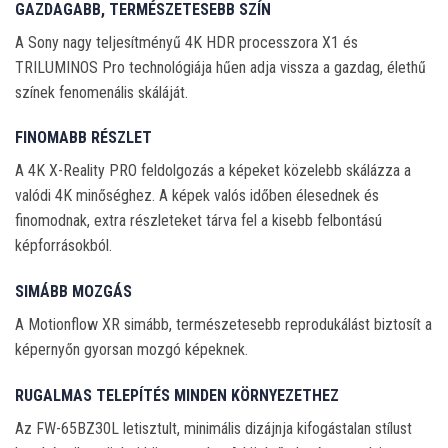
GAZDAGABB, TERMÉSZETESEBB SZÍN
A Sony nagy teljesítményű 4K HDR processzora X1 és
TRILUMINOS Pro technológiája hűen adja vissza a gazdag, élethű
színek fenomenális skáláját.
FINOMABB RÉSZLET
A 4K X-Reality PRO feldolgozás a képeket közelebb skálázza a
valódi 4K minőséghez. A képek valós időben élesednek és
finomodnak, extra részleteket tárva fel a kisebb felbontású
képforrásokból.
SIMÁBB MOZGÁS
A Motionflow XR simább, természetesebb reprodukálást biztosít a
képernyőn gyorsan mozgó képeknek.
RUGALMAS TELEPÍTÉS MINDEN KÖRNYEZETHEZ
Az FW-65BZ30L letisztult, minimális dizájnja kifogástalan stílust