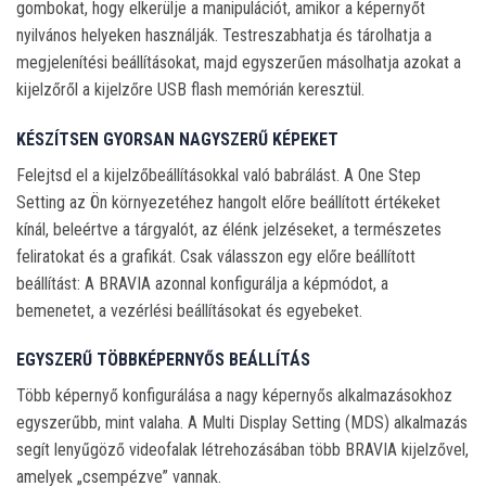
gombokat, hogy elkerülje a manipulációt, amikor a képernyőt
nyilvános helyeken használják. Testreszabhatja és tárolhatja a
megjelenítési beállításokat, majd egyszerűen másolhatja azokat a
kijelzőről a kijelzőre USB flash memórián keresztül.
KÉSZÍTSEN GYORSAN NAGYSZERŰ KÉPEKET
Felejtsd el a kijelzőbeállításokkal való babrálást. A One Step
Setting az Ön környezetéhez hangolt előre beállított értékeket
kínál, beleértve a tárgyalót, az élénk jelzéseket, a természetes
feliratokat és a grafikát. Csak válasszon egy előre beállított
beállítást: A BRAVIA azonnal konfigurálja a képmódot, a
bemenetet, a vezérlési beállításokat és egyebeket.
EGYSZERŰ TÖBBKÉPERNYŐS BEÁLLÍTÁS
Több képernyő konfigurálása a nagy képernyős alkalmazásokhoz
egyszerűbb, mint valaha. A Multi Display Setting (MDS) alkalmazás
segít lenyűgöző videofalak létrehozásában több BRAVIA kijelzővel,
amelyek „csempézve” vannak.