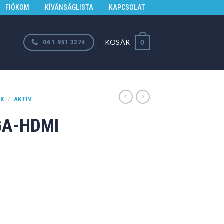
FIÓKOM
KÍVÁNSÁGLISTA
KAPCSOLAT
KOSÁR
06 1 951 3374
0
ÓK
/
AKTÍV
GA-HDMI
mennyiség