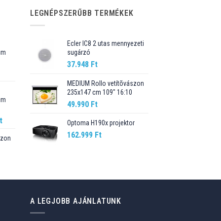
LEGNÉPSZERŰBB TERMÉKEK
Ecler IC8 2 utas mennyezeti
cm
sugárzó
37.948
Ft
Current
price
MEDIUM Rollo vetítõvászon
235x147 cm 109" 16:10
is:
cm
89.990 Ft.
49.990
Ft
Current
t
Optoma H190x projektor
price
162.999
Ft
szon
is:
t.
98.990 Ft.
Current
price
is:
76.499 Ft.
A LEGJOBB AJÁNLATUNK