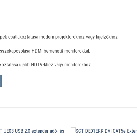
ek csatlakoztatása modern projektorokhoz vagy kijelzőkhöz.
összekapcsolása HDMI bemenetű monitorokkal.
koztatása újabb HDTV-khez vagy monitorokhoz.