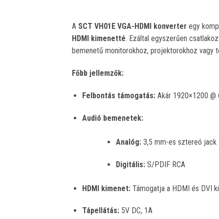
A
SCT VH01E VGA-HDMI konverter
egy kompa
HDMI kimenetté
.
Ezáltal egyszerűen csatlako
bemenetű monitorokhoz, projektorokhoz vagy te
Főbb jellemzők:
Felbontás támogatás:
Akár 1920×1200 @
Audió bemenetek:
Analóg:
3,5 mm-es sztereó jack
Digitális:
S/PDIF RCA
HDMI kimenet:
Támogatja a HDMI és DVI ki
Tápellátás:
5V DC, 1A