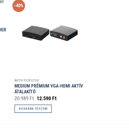
-40%
DER
AKTÍV ESZKÖZÖK
MEDIUM PRÉMIUM VGA-HDMI AKTÍV
ÁTALAKÍTÓ
Original
Current
20.989
Ft
12.590
Ft
price
price
was:
is:
KOSÁRBA TESZEM
20.989 Ft.
12.590 Ft.