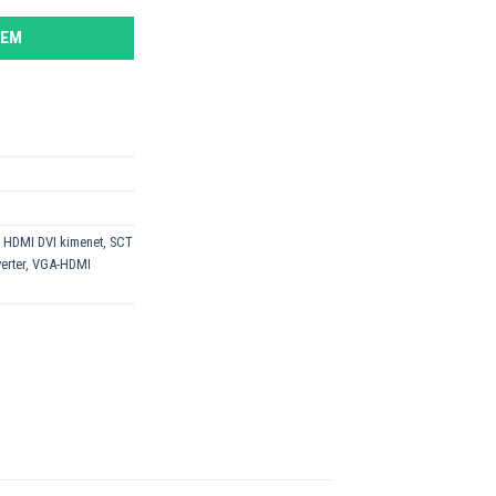
ZEM
,
HDMI DVI kimenet
,
SCT
erter
,
VGA-HDMI