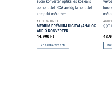
AKTÍV ESZKÖZÖK
AKTÍV
MEDIUM PRÉMIUM DIGITAL/ANALOG
SCT 
AUDIÓ KONVERTER
14.990
Ft
43.
KOSÁRBA TESZEM
KO
ISPLAYPORT KVM
0M