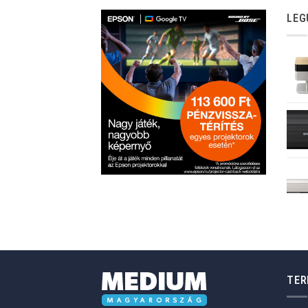
LEG
TER