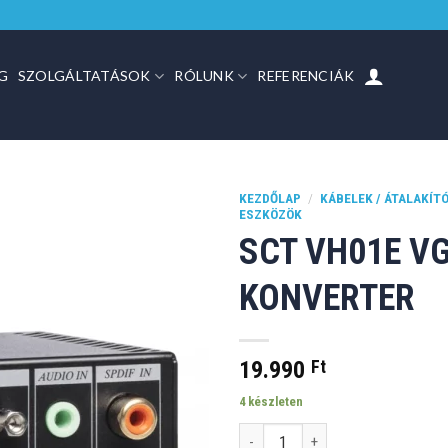
G
SZOLGÁLTATÁSOK
RÓLUNK
REFERENCIÁK
KEZDŐLAP
/
KÁBELEK / ÁTALAKÍT
ESZKÖZÖK
SCT VH01E V
KONVERTER
19.990
Ft
4 készleten
SCT VH01E VGA-HDMI Konverter 