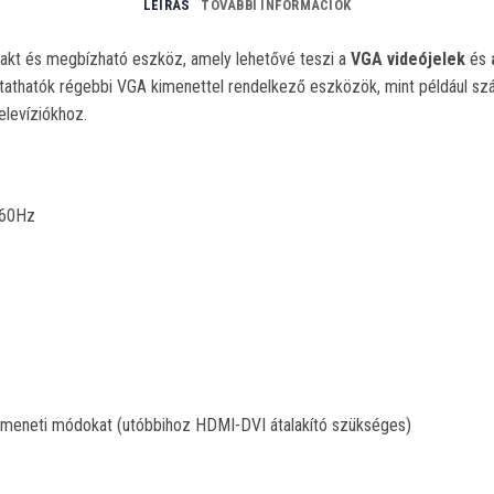
LEÍRÁS
TOVÁBBI INFORMÁCIÓK
kt és megbízható eszköz, amely lehetővé teszi a
VGA videójelek
és
ztathatók régebbi VGA kimenettel rendelkező eszközök, mint például 
levíziókhoz.
 60Hz
meneti módokat (utóbbihoz HDMI-DVI átalakító szükséges)