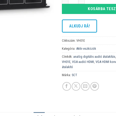
KOSÁRBA TES
ALKUDJ RÁ!
Cikkszám:
VH01E
Kategória:
Aktív eszközök
Címkék:
analóg digitális audió átalakítás
VH01E
,
VGA audió HDMI​
,
VGA HDMI konv
átalakító
Márka:
SCT