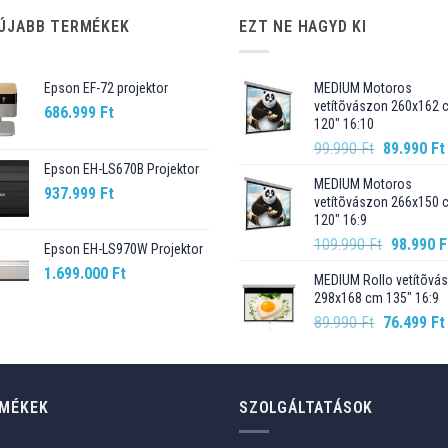
ÚJABB TERMÉKEK
EZT NE HAGYD KI
Epson EF-72 projektor
MEDIUM Motoros
vetítõvászon 260x162 
686.999
Ft
120" 16:10
Original
99.990
Ft
89.990
Ft
price
Epson EH-LS670B Projektor
MEDIUM Motoros
was:
937.999
Ft
vetítõvászon 266x150 
99.990 Ft.
120" 16:9
Original
109.990
Ft
98.990
F
Epson EH-LS970W Projektor
price
1.699.000
Ft
MEDIUM Rollo vetítõvá
was:
298x168 cm 135" 16:9
109.990 F
Original
89.990
Ft
76.499
Ft
price
was:
89.990 Ft.
MÉKEK
SZOLGÁLTATÁSOK