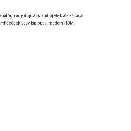
analóg vagy digitális audiójelek
átalakítását
számítógépek vagy laptopok, modern HDMI