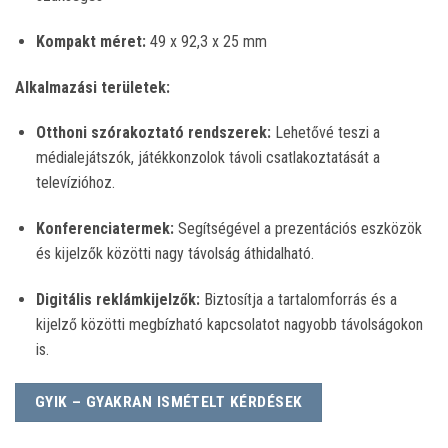
Kompakt méret:
49 x 92,3 x 25 mm
Alkalmazási területek:
Otthoni szórakoztató rendszerek:
Lehetővé teszi a
médialejátszók, játékkonzolok távoli csatlakoztatását a
televízióhoz.
Konferenciatermek:
Segítségével a prezentációs eszközök
és kijelzők közötti nagy távolság áthidalható.
Digitális reklámkijelzők:
Biztosítja a tartalomforrás és a
kijelző közötti megbízható kapcsolatot nagyobb távolságokon
is.
GYIK – GYAKRAN ISMÉTELT KÉRDÉSEK