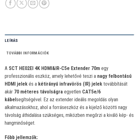
LEÍRÁS
TOVÁBBI INFORMÁCIÓK
A
SCT HE02EI 4K HDMI&IR-C5e Extender 70m
egy
professzionális eszköz, amely lehetővé teszi a
nagy felbontású
HDMI jelek
és a
kétirányú infravörös (IR) jelek
továbbítását
akár
70 méteres távolságra
egyetlen
CAT5e/6
kábel
segítségével.
Ez az extender ideális megoldás olyan
alkalmazásokhoz, ahol a forráseszköz és a kijelző közötti nagy
távolság áthidalása szükséges, miközben megőrzi a kiváló kép- és
hangminőséget.
Főbb jellemzők: