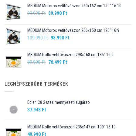
MEDIUM Motoros vetítõvászon 260x162 cm 120" 16:10
Original
Current
99.990
Ft
89.990
Ft
price
price
was:
is:
MEDIUM Motoros vetítõvászon 266x150 cm 120" 16:9
99.990 Ft.
89.990 Ft.
Original
Current
109.990
Ft
98.990
Ft
price
price
was:
is:
MEDIUM Rollo vetítõvászon 298x168 cm 135" 16:9
109.990 Ft.
98.990 Ft.
Original
Current
89.990
Ft
76.499
Ft
price
price
was:
is:
89.990 Ft.
76.499 Ft.
LEGNÉPSZERŰBB TERMÉKEK
Ecler IC8 2 utas mennyezeti sugárzó
37.948
Ft
MEDIUM Rollo vetítõvászon 235x147 cm 109" 16:10
49.990
Ft