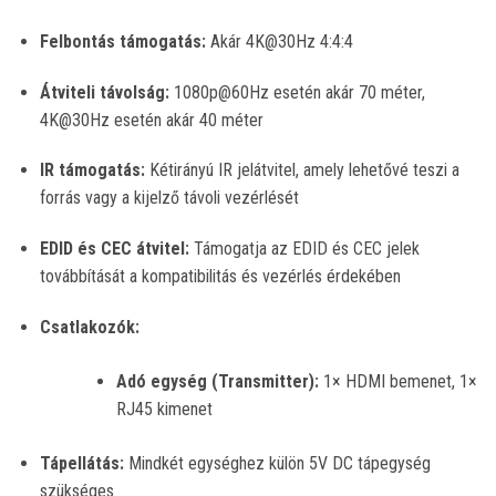
Felbontás támogatás:
Akár 4K@30Hz 4:4:4
Átviteli távolság:
1080p@60Hz esetén akár 70 méter,
4K@30Hz esetén akár 40 méter
IR támogatás:
Kétirányú IR jelátvitel, amely lehetővé teszi a
forrás vagy a kijelző távoli vezérlését
EDID és CEC átvitel:
Támogatja az EDID és CEC jelek
továbbítását a kompatibilitás és vezérlés érdekében
Csatlakozók:
Adó egység (Transmitter):
1× HDMI bemenet, 1×
RJ45 kimenet
Tápellátás:
Mindkét egységhez külön 5V DC tápegység
szükséges