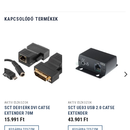
KAPCSOLÓDÓ TERMÉKEK
AKTÍV ESZKÖZÖK
AKTÍV ESZKÖZÖK
SCT DE01ERK DVI CAT5E
SCT UE03 USB 2.0 CAT5E
EXTENDER 70M
EXTENDER
15.991
Ft
43.901
Ft
KOSÁRBA TESZEM
KOSÁRBA TESZEM