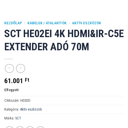
KEZDŐLAP
/
KÁBELEK / ÁTALAKÍTÓK
/
AKTÍV ESZKÖZÖK
SCT HE02EI 4K HDMI&IR-C5E
EXTENDER ADÓ 70M
61.001
Ft
Elfogyott
Cikkszám:
HE02EI
Kategória:
Aktív eszközök
Márka:
SCT