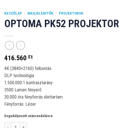
KEZDŐLAP
/
MEGJELENÍTŐK
/
PROJEKTOROK
OPTOMA PK52 PROJEKTOR
416.560
Ft
4K (3840×2160) felbontás
DLP technológia
1.500.000:1 kontrasztarány
3500 Lumen fényerő
30.000 óra fényforrás élettartam
Fényforrás: Lézer
Engedélyezett utánrendelésre
Optoma PK52 projektor mennyiség