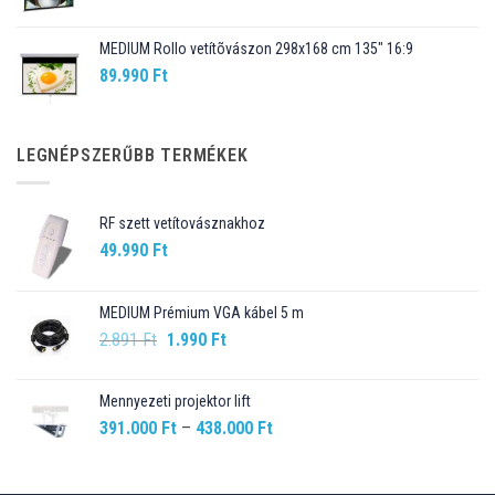
price
price
was:
is:
MEDIUM Rollo vetítõvászon 298x168 cm 135" 16:9
109.990 Ft.
98.990 Ft.
89.990
Ft
LEGNÉPSZERŰBB TERMÉKEK
RF szett vetítovásznakhoz
49.990
Ft
MEDIUM Prémium VGA kábel 5 m
Original
Current
2.891
Ft
1.990
Ft
price
price
was:
is:
Mennyezeti projektor lift
2.891 Ft.
1.990 Ft.
Ártartomány:
391.000
Ft
–
438.000
Ft
391.000 Ft
-