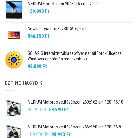
MEDIUM FloorScreen 204×115 cm 92″ 16:9
139.990
Ft
Newline Lyra Pro 8623QCA kijelző
946.150
Ft
SOLARIS interaktív táblaszoftver (tanári "örök" licensz,
Windows operációs rendszerhez)
99.899
Ft
EZT NE HAGYD KI
MEDIUM Motoros vetítõvászon 260x162 cm 120" 16:10
Original
Current
99.990
Ft
89.990
Ft
price
price
was:
is:
MEDIUM Motoros vetítõvászon 266x150 cm 120" 16:9
99.990 Ft.
89.990 Ft.
Original
Current
109.990
Ft
98.990
Ft