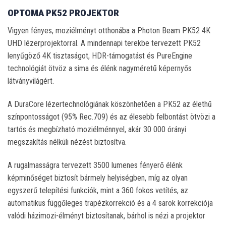
OPTOMA PK52 PROJEKTOR
Vigyen fényes, moziélményt otthonába a Photon Beam PK52 4K
UHD lézerprojektorral. A mindennapi terekbe tervezett PK52
lenyűgöző 4K tisztaságot, HDR-támogatást és PureEngine
technológiát ötvöz a sima és élénk nagyméretű képernyős
látványvilágért.
A DuraCore lézertechnológiának köszönhetően a PK52 az élethű
színpontosságot (95% Rec.709) és az élesebb felbontást ötvözi a
tartós és megbízható moziélménnyel, akár 30 000 órányi
megszakítás nélküli nézést biztosítva.
A rugalmasságra tervezett 3500 lumenes fényerő élénk
képminőséget biztosít bármely helyiségben, míg az olyan
egyszerű telepítési funkciók, mint a 360 fokos vetítés, az
automatikus függőleges trapézkorrekció és a 4 sarok korrekciója
valódi házimozi-élményt biztosítanak, bárhol is nézi a projektor