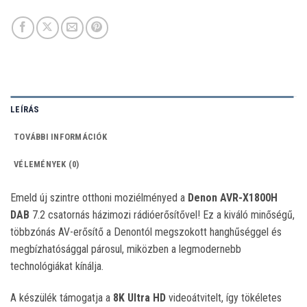
LEÍRÁS
TOVÁBBI INFORMÁCIÓK
VÉLEMÉNYEK (0)
Emeld új szintre otthoni moziélményed a
Denon AVR-X1800H
DAB
7.2 csatornás házimozi rádióerősítővel! Ez a kiváló minőségű,
többzónás AV-erősítő a Denontól megszokott hanghűséggel és
megbízhatósággal párosul, miközben a legmodernebb
technológiákat kínálja.
A készülék támogatja a
8K Ultra HD
videoátvitelt, így tökéletes