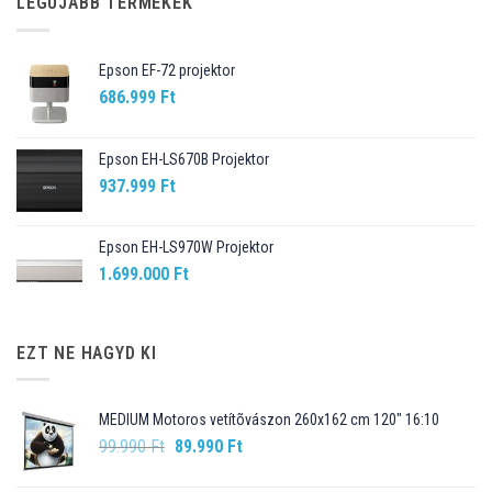
LEGÚJABB TERMÉKEK
Epson EF-72 projektor
686.999
Ft
Epson EH-LS670B Projektor
937.999
Ft
Epson EH-LS970W Projektor
1.699.000
Ft
EZT NE HAGYD KI
MEDIUM Motoros vetítõvászon 260x162 cm 120" 16:10
Original
Current
99.990
Ft
89.990
Ft
price
price
was:
is: