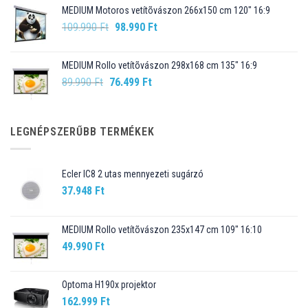
MEDIUM Motoros vetítõvászon 266x150 cm 120" 16:9
99.990 Ft.
89.990 Ft.
Original
Current
109.990
Ft
98.990
Ft
price
price
was:
is:
MEDIUM Rollo vetítõvászon 298x168 cm 135" 16:9
109.990 Ft.
98.990 Ft.
Original
Current
89.990
Ft
76.499
Ft
price
price
was:
is:
89.990 Ft.
76.499 Ft.
LEGNÉPSZERŰBB TERMÉKEK
Ecler IC8 2 utas mennyezeti sugárzó
37.948
Ft
MEDIUM Rollo vetítõvászon 235x147 cm 109" 16:10
49.990
Ft
Optoma H190x projektor
162.999
Ft