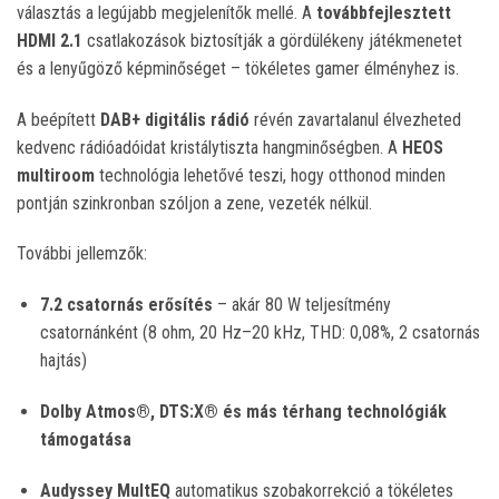
választás a legújabb megjelenítők mellé. A
továbbfejlesztett
HDMI 2.1
csatlakozások biztosítják a gördülékeny játékmenetet
és a lenyűgöző képminőséget – tökéletes gamer élményhez is.
A beépített
DAB+ digitális rádió
révén zavartalanul élvezheted
kedvenc rádióadóidat kristálytiszta hangminőségben. A
HEOS
multiroom
technológia lehetővé teszi, hogy otthonod minden
pontján szinkronban szóljon a zene, vezeték nélkül.
További jellemzők:
7.2 csatornás erősítés
– akár 80 W teljesítmény
csatornánként (8 ohm, 20 Hz–20 kHz, THD: 0,08%, 2 csatornás
hajtás)
Dolby Atmos®, DTS:X® és más térhang technológiák
támogatása
Audyssey MultEQ
automatikus szobakorrekció a tökéletes