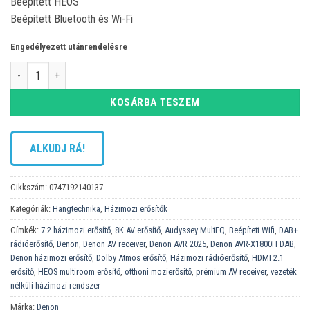
Beépített HEOS
Beépített
Bluetooth és Wi-Fi
Engedélyezett utánrendelésre
Denon AVR-X1800H DAB Házimozi rádióerõsító 7.2 mennyiség
KOSÁRBA TESZEM
ALKUDJ RÁ!
Cikkszám:
0747192140137
Kategóriák:
Hangtechnika
,
Házimozi erősítők
Címkék:
7.2 házimozi erősítő
,
8K AV erősítő
,
Audyssey MultEQ
,
Beépített Wifi
,
DAB+
rádióerősítő
,
Denon
,
Denon AV receiver
,
Denon AVR 2025
,
Denon AVR-X1800H DAB
,
Denon házimozi erősítő
,
Dolby Atmos erősítő
,
Házimozi rádióerősítő
,
HDMI 2.1
erősítő
,
HEOS multiroom erősítő
,
otthoni mozierősítő
,
prémium AV receiver
,
vezeték
nélküli házimozi rendszer
Márka:
Denon