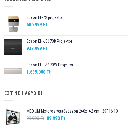
Epson EF-72 projektor
686.999
Ft
Epson EH-LS670B Projektor
937.999
Ft
Epson EH-LS970W Projektor
1.699.000
Ft
EZT NE HAGYD KI
MEDIUM Motoros vetítõvászon 260x162 cm 120" 16:10
Original
Current
99.990
Ft
89.990
Ft
price
price
was:
is: