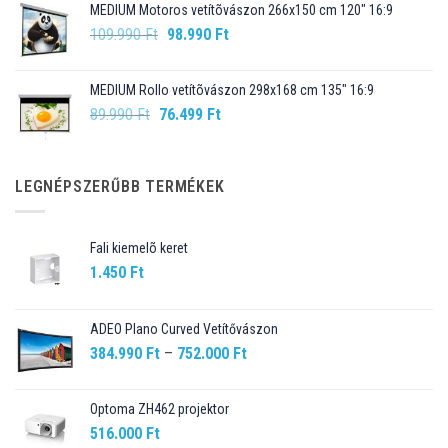
MEDIUM Motoros vetítõvászon 266x150 cm 120" 16:9
99.990 Ft.
89.990 Ft.
Original
Current
109.990
Ft
98.990
Ft
price
price
was:
is:
MEDIUM Rollo vetítõvászon 298x168 cm 135" 16:9
109.990 Ft.
98.990 Ft.
Original
Current
89.990
Ft
76.499
Ft
price
price
was:
is:
89.990 Ft.
76.499 Ft.
LEGNÉPSZERŰBB TERMÉKEK
Fali kiemelõ keret
1.450
Ft
ADEO Plano Curved Vetítővászon
Ártartomány:
384.990
Ft
–
752.000
Ft
384.990 Ft
-
Optoma ZH462 projektor
752.000 Ft
516.000
Ft