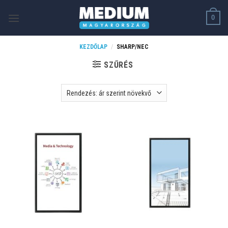
Skip
0
to
content
KEZDŐLAP
/
SHARP/NEC
SZŰRÉS