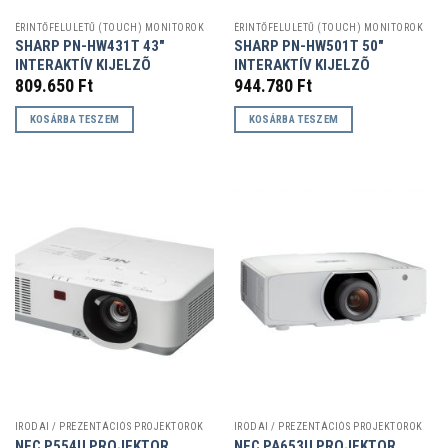
ÉRINTŐFELÜLETŰ (TOUCH) MONITOROK
ÉRINTŐFELÜLETŰ (TOUCH) MONITOROK
SHARP PN-HW431T 43″
SHARP PN-HW501T 50″
INTERAKTÍV KIJELZÕ
INTERAKTÍV KIJELZÕ
809.650
Ft
944.780
Ft
KOSÁRBA TESZEM
KOSÁRBA TESZEM
IRODAI / PREZENTÁCIÓS PROJEKTOROK
IRODAI / PREZENTÁCIÓS PROJEKTOROK
NEC P554U PROJEKTOR
NEC PA653U PROJEKTOR