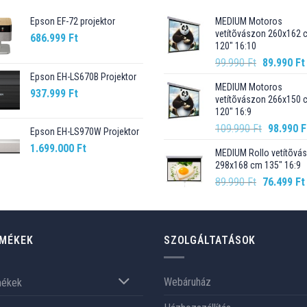
Epson EF-72 projektor
MEDIUM Motoros
vetítõvászon 260x162 
686.999
Ft
120" 16:10
Original
99.990
Ft
89.990
Ft
price
Epson EH-LS670B Projektor
MEDIUM Motoros
was:
937.999
Ft
vetítõvászon 266x150 
99.990 Ft.
120" 16:9
Original
109.990
Ft
98.990
F
Epson EH-LS970W Projektor
price
1.699.000
Ft
MEDIUM Rollo vetítõvá
was:
298x168 cm 135" 16:9
109.990 F
Original
89.990
Ft
76.499
Ft
price
was:
89.990 Ft.
MÉKEK
SZOLGÁLTATÁSOK
Webáruház
mékek