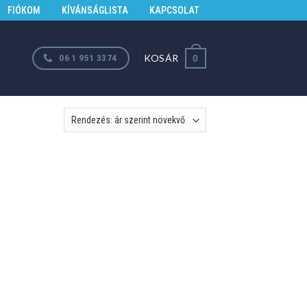
FIÓKOM
KÍVÁNSÁGLISTA
KAPCSOLAT
KOSÁR
06 1 951 3374
0