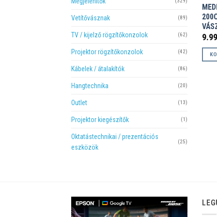
Megjelenítők
(329)
MED
200
Vetítővásznak
(89)
VÁS
TV / kijelző rögzítőkonzolok
(62)
9.9
Projektor rögzítőkonzolok
(42)
KO
Kábelek / átalakítók
(86)
Hangtechnika
(20)
Outlet
(13)
Projektor kiegészítők
(1)
Oktatástechnikai / prezentációs
(25)
eszközök
LEG