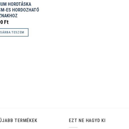
IUM HORDTÁSKA
CM-ES HORDOZHATÓ
ZNAKHOZ
90
Ft
SÁRBA TESZEM
ÚJABB TERMÉKEK
EZT NE HAGYD KI