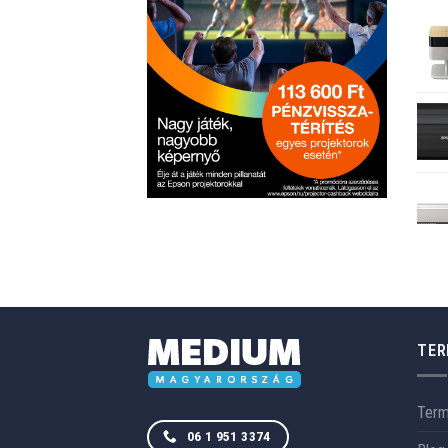
TER
Ter
06 1 951 3374