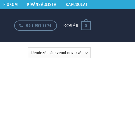
FIÓKOM
KÍVÁNSÁGLISTA
KAPCSOLAT
KOSÁR
06 1 951 3374
0