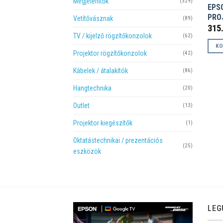
Megjelenítők
(329)
EPS
PRO
Vetítővásznak
(89)
315
TV / kijelző rögzítőkonzolok
(62)
KO
Projektor rögzítőkonzolok
(42)
Kábelek / átalakítók
(86)
Hangtechnika
(20)
Outlet
(13)
Projektor kiegészítők
(1)
Oktatástechnikai / prezentációs
(25)
eszközök
LEG