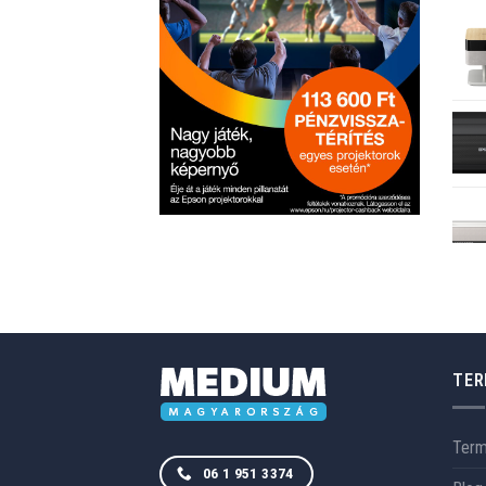
TER
Ter
06 1 951 3374