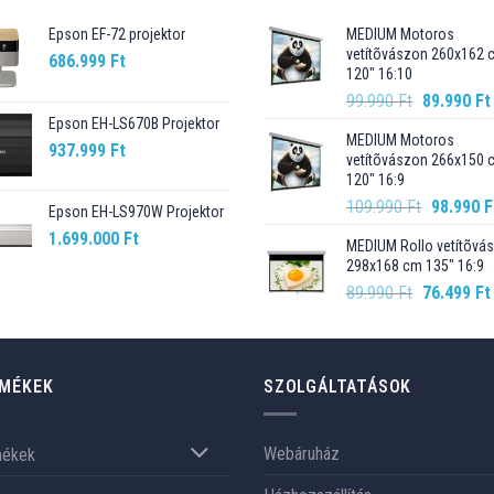
Epson EF-72 projektor
MEDIUM Motoros
vetítõvászon 260x162 
686.999
Ft
120" 16:10
Original
99.990
Ft
89.990
Ft
price
Epson EH-LS670B Projektor
MEDIUM Motoros
was:
937.999
Ft
vetítõvászon 266x150 
99.990 Ft.
120" 16:9
Original
109.990
Ft
98.990
F
Epson EH-LS970W Projektor
price
1.699.000
Ft
MEDIUM Rollo vetítõvá
was:
298x168 cm 135" 16:9
109.990 F
Original
89.990
Ft
76.499
Ft
price
was:
89.990 Ft.
MÉKEK
SZOLGÁLTATÁSOK
Webáruház
mékek