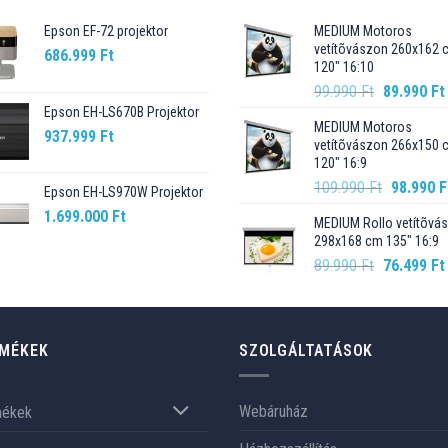
Epson EF-72 projektor
MEDIUM Motoros
vetítõvászon 260x162 
686.999
Ft
120" 16:10
Original
99.990
Ft
89.990
Ft
price
Epson EH-LS670B Projektor
MEDIUM Motoros
was:
937.999
Ft
vetítõvászon 266x150 
99.990 Ft.
120" 16:9
Original
109.990
Ft
98.990
F
Epson EH-LS970W Projektor
price
1.699.000
Ft
MEDIUM Rollo vetítõvá
was:
298x168 cm 135" 16:9
109.990 F
Original
89.990
Ft
76.499
Ft
price
was:
89.990 Ft.
MÉKEK
SZOLGÁLTATÁSOK
Webáruház
mékek