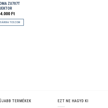
OMA ZU707T
JEKTOR
44.000
Ft
SÁRBA TESZEM
ÚJABB TERMÉKEK
EZT NE HAGYD KI