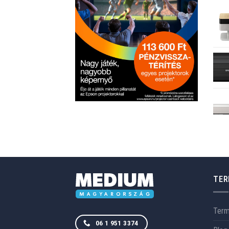
TER
Ter
06 1 951 3374