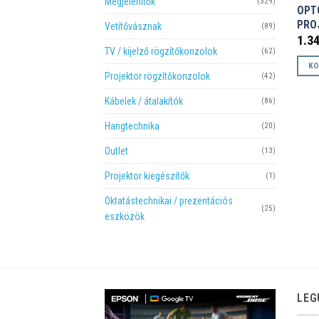
Megjelenítők
(329)
OPT
PRO
Vetítővásznak
(89)
1.3
TV / kijelző rögzítőkonzolok
(62)
KO
Projektor rögzítőkonzolok
(42)
Kábelek / átalakítók
(86)
Hangtechnika
(20)
Outlet
(13)
Projektor kiegészítők
(1)
Oktatástechnikai / prezentációs
(25)
eszközök
LEG