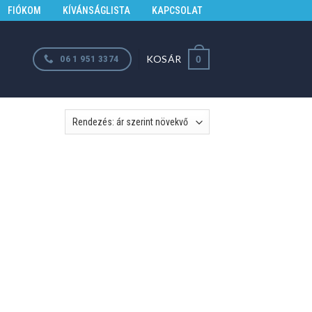
FIÓKOM
KÍVÁNSÁGLISTA
KAPCSOLAT
KOSÁR
06 1 951 3374
0