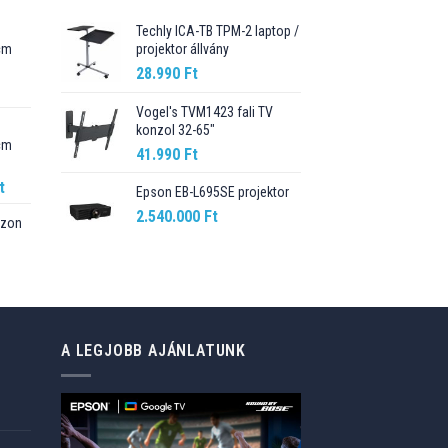
Techly ICA-TB TPM-2 laptop /
cm
projektor állvány
28.990
Ft
Current
price
Vogel's TVM1423 fali TV
konzol 32-65"
is:
cm
89.990 Ft.
41.990
Ft
Current
t
Epson EB-L695SE projektor
price
2.540.000
Ft
szon
is:
t.
98.990 Ft.
Current
price
is:
76.499 Ft.
A LEGJOBB AJÁNLATUNK