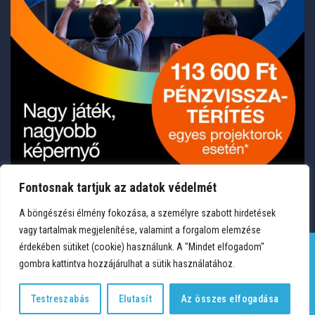
Fontosnak tartjuk az adatok védelmét
A böngészési élmény fokozása, a személyre szabott hirdetések
vagy tartalmak megjelenítése, valamint a forgalom elemzése
érdekében sütiket (cookie) használunk. A "Mindet elfogadom"
gombra kattintva hozzájárulhat a sütik használatához.
TERMÉKEK
KÍVÁNSÁGLISTA
FIÓKOM
KAPCSOLAT
VÁSÁRLÁSI FELTÉTELEK
ADATVÉDELEM
Testreszabás
Elutasít
Az összes elfogadása
Copyright 2026 © Medium Hungary Kft. Minden jog fenntartva.