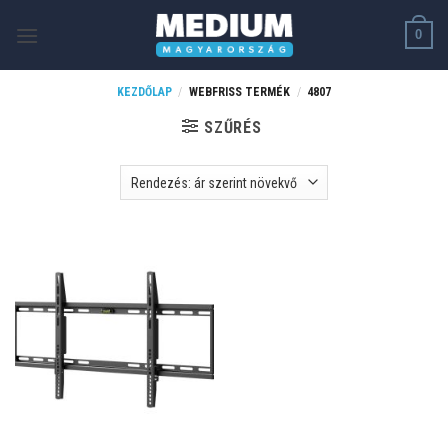
Skip
0
to
content
KEZDŐLAP
/
WEBFRISS TERMÉK
/
4807
SZŰRÉS