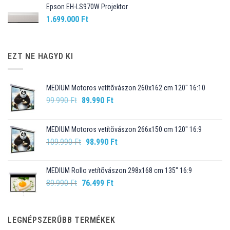
Epson EH-LS970W Projektor
1.699.000
Ft
EZT NE HAGYD KI
MEDIUM Motoros vetítõvászon 260x162 cm 120" 16:10
Original
Current
99.990
Ft
89.990
Ft
price
price
was:
is:
MEDIUM Motoros vetítõvászon 266x150 cm 120" 16:9
99.990 Ft.
89.990 Ft.
Original
Current
109.990
Ft
98.990
Ft
price
price
was:
is:
MEDIUM Rollo vetítõvászon 298x168 cm 135" 16:9
109.990 Ft.
98.990 Ft.
Original
Current
89.990
Ft
76.499
Ft
price
price
was:
is:
89.990 Ft.
76.499 Ft.
LEGNÉPSZERŰBB TERMÉKEK