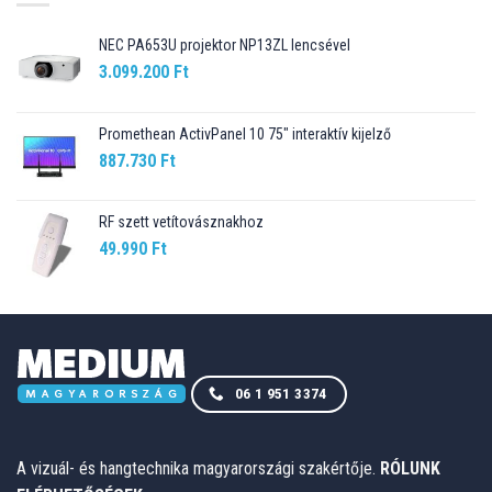
NEC PA653U projektor NP13ZL lencsével
3.099.200
Ft
Promethean ActivPanel 10 75" interaktív kijelző
887.730
Ft
RF szett vetítovásznakhoz
49.990
Ft
06 1 951 3374
A vizuál- és hangtechnika magyarországi szakértője.
RÓLUNK