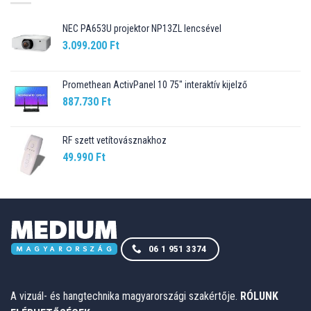
NEC PA653U projektor NP13ZL lencsével
3.099.200
Ft
Promethean ActivPanel 10 75" interaktív kijelző
887.730
Ft
RF szett vetítovásznakhoz
49.990
Ft
06 1 951 3374
A vizuál- és hangtechnika magyarországi szakértője.
RÓLUNK