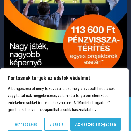
Fontosnak tartjuk az adatok védelmét
A böngészési élmény fokozása, a személyre szabott hirdetések
vagy tartalmak megjelenítése, valamint a forgalom elemzése
érdekében sütiket (cookie) használunk. A "Mindet elfogadom"
gombra kattintva hozzájárulhat a sütik használatához.
TERMÉKEK
KÍVÁNSÁGLISTA
FIÓKOM
KAPCSOLAT
VÁSÁRLÁSI FELTÉTELEK
ADATVÉDELEM
Testreszabás
Elutasít
Az összes elfogadása
Copyright 2026 © Medium Hungary Kft. Minden jog fenntartva.