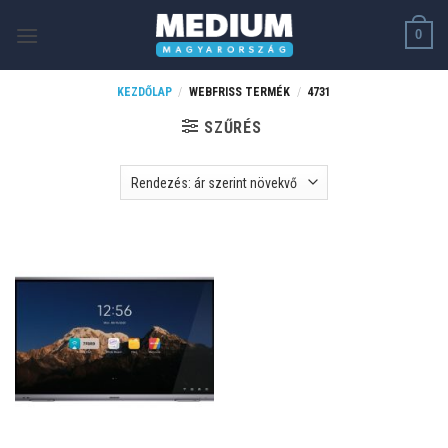
Skip
0
to
content
KEZDŐLAP
/
WEBFRISS TERMÉK
/
4731
SZŰRÉS