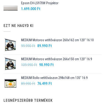
Epson EH-LS970W Projektor
1.699.000
Ft
EZT NE HAGYD KI
MEDIUM Motoros vetítõvászon 260x162 cm 120" 16:10
Original
Current
99.990
Ft
89.990
Ft
price
price
was:
is:
MEDIUM Motoros vetítõvászon 266x150 cm 120" 16:9
99.990 Ft.
89.990 Ft.
Original
Current
109.990
Ft
98.990
Ft
price
price
was:
is:
MEDIUM Rollo vetítõvászon 298x168 cm 135" 16:9
109.990 Ft.
98.990 Ft.
Original
Current
89.990
Ft
76.499
Ft
price
price
was:
is:
89.990 Ft.
76.499 Ft.
LEGNÉPSZERŰBB TERMÉKEK