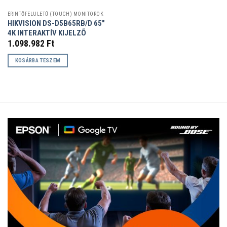
ÉRINTŐFELÜLETŰ (TOUCH) MONITOROK
HIKVISION DS-D5B65RB/D 65″
4K INTERAKTÍV KIJELZÕ
1.098.982
Ft
KOSÁRBA TESZEM