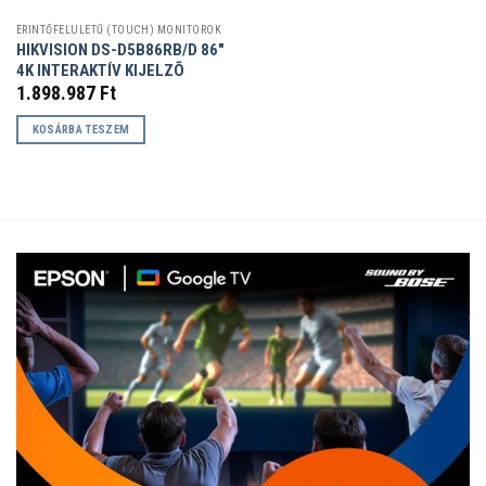
ÉRINTŐFELÜLETŰ (TOUCH) MONITOROK
HIKVISION DS-D5B86RB/D 86″
4K INTERAKTÍV KIJELZÕ
1.898.987
Ft
KOSÁRBA TESZEM