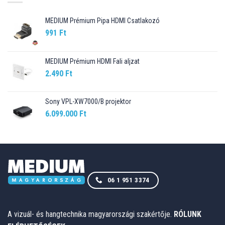
MEDIUM Prémium Pipa HDMI Csatlakozó
991
Ft
MEDIUM Prémium HDMI Fali aljzat
2.490
Ft
Sony VPL-XW7000/B projektor
6.099.000
Ft
06 1 951 3374
A vizuál- és hangtechnika magyarországi szakértője.
RÓLUNK