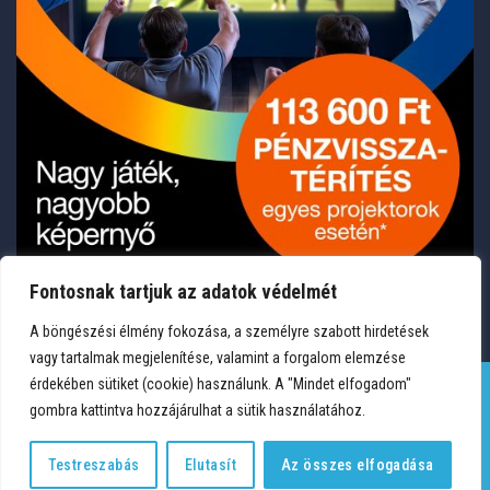
Fontosnak tartjuk az adatok védelmét
A böngészési élmény fokozása, a személyre szabott hirdetések
vagy tartalmak megjelenítése, valamint a forgalom elemzése
érdekében sütiket (cookie) használunk. A "Mindet elfogadom"
gombra kattintva hozzájárulhat a sütik használatához.
TERMÉKEK
KÍVÁNSÁGLISTA
FIÓKOM
KAPCSOLAT
VÁSÁRLÁSI FELTÉTELEK
ADATVÉDELEM
Testreszabás
Elutasít
Az összes elfogadása
Copyright 2026 © Medium Hungary Kft. Minden jog fenntartva.