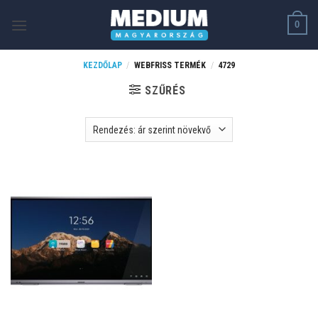
Skip
0
to
content
KEZDŐLAP
/
WEBFRISS TERMÉK
/
4729
SZŰRÉS