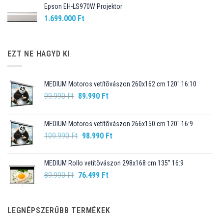
Epson EH-LS970W Projektor
1.699.000
Ft
EZT NE HAGYD KI
MEDIUM Motoros vetítõvászon 260x162 cm 120" 16:10
Original
Current
99.990
Ft
89.990
Ft
price
price
was:
is:
MEDIUM Motoros vetítõvászon 266x150 cm 120" 16:9
99.990 Ft.
89.990 Ft.
Original
Current
109.990
Ft
98.990
Ft
price
price
was:
is:
MEDIUM Rollo vetítõvászon 298x168 cm 135" 16:9
109.990 Ft.
98.990 Ft.
Original
Current
89.990
Ft
76.499
Ft
price
price
was:
is:
89.990 Ft.
76.499 Ft.
LEGNÉPSZERŰBB TERMÉKEK