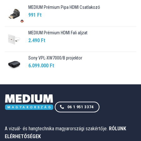
MEDIUM Prémium Pipa HDMI Csatlakozó
991
Ft
MEDIUM Prémium HDMI Fali aljzat
2.490
Ft
Sony VPL-XW7000/B projektor
6.099.000
Ft
06 1 951 3374
A vizuál- és hangtechnika magyarországi szakértője.
RÓLUNK
ELÉRHETŐSÉGEK