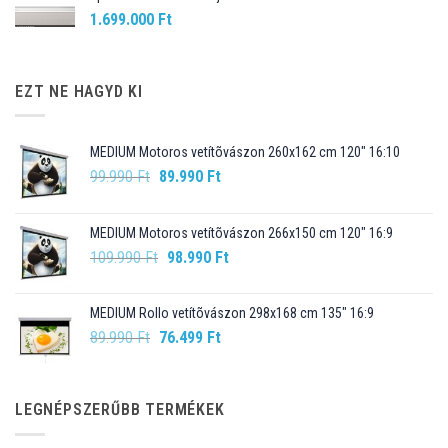
1.699.000
Ft
EZT NE HAGYD KI
MEDIUM Motoros vetítõvászon 260x162 cm 120" 16:10
Original
Current
99.990
Ft
89.990
Ft
price
price
was:
is:
MEDIUM Motoros vetítõvászon 266x150 cm 120" 16:9
99.990 Ft.
89.990 Ft.
Original
Current
109.990
Ft
98.990
Ft
price
price
was:
is:
MEDIUM Rollo vetítõvászon 298x168 cm 135" 16:9
109.990 Ft.
98.990 Ft.
Original
Current
89.990
Ft
76.499
Ft
price
price
was:
is:
89.990 Ft.
76.499 Ft.
LEGNÉPSZERŰBB TERMÉKEK