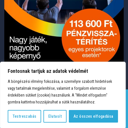
Fontosnak tartjuk az adatok védelmét
A böngészési élmény fokozása, a személyre szabott hirdetések
vagy tartalmak megjelenítése, valamint a forgalom elemzése
érdekében sütiket (cookie) használunk. A "Mindet elfogadom"
gombra kattintva hozzájárulhat a sütik használatához.
TERMÉKEK
KÍVÁNSÁGLISTA
FIÓKOM
KAPCSOLAT
VÁSÁRLÁSI FELTÉTELEK
ADATVÉDELEM
Testreszabás
Elutasít
Az összes elfogadása
Copyright 2026 © Medium Hungary Kft. Minden jog fenntartva.