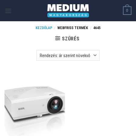
Skip
0
to
content
KEZDŐLAP
/
WEBFRISS TERMÉK
/
4645
SZŰRÉS