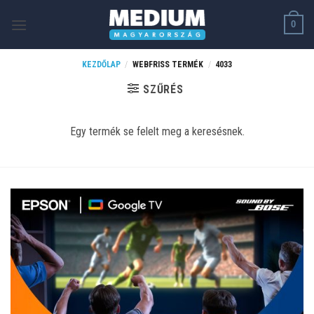
Skip
0
to
content
KEZDŐLAP
/
WEBFRISS TERMÉK
/
4033
SZŰRÉS
Egy termék se felelt meg a keresésnek.