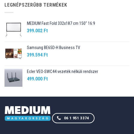
89.990 Ft.
76.499 Ft.
LEGNÉPSZERŰBB TERMÉKEK
MEDIUM Fast Fold 332x187 cm 150" 16:9
399.002
Ft
Samsung BE65D-H Business TV
399.594
Ft
Ecler VEO-SWC44 vezeték nélküli rendszer
499.000
Ft
06 1 951 3374