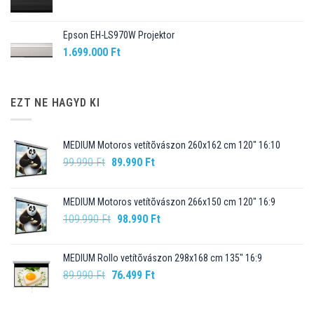
Epson EH-LS970W Projektor
1.699.000
Ft
EZT NE HAGYD KI
MEDIUM Motoros vetítõvászon 260x162 cm 120" 16:10
Original
Current
99.990
Ft
89.990
Ft
price
price
was:
is:
MEDIUM Motoros vetítõvászon 266x150 cm 120" 16:9
99.990 Ft.
89.990 Ft.
Original
Current
109.990
Ft
98.990
Ft
price
price
was:
is:
MEDIUM Rollo vetítõvászon 298x168 cm 135" 16:9
109.990 Ft.
98.990 Ft.
Original
Current
89.990
Ft
76.499
Ft
price
price
was:
is: