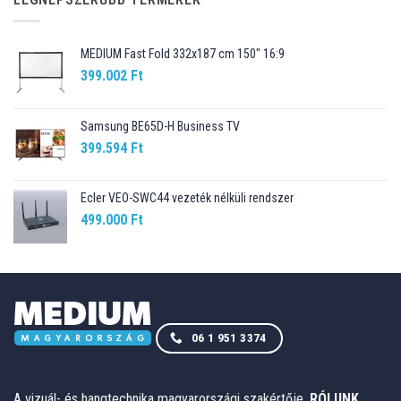
MEDIUM Fast Fold 332x187 cm 150" 16:9
399.002
Ft
Samsung BE65D-H Business TV
399.594
Ft
Ecler VEO-SWC44 vezeték nélküli rendszer
499.000
Ft
06 1 951 3374
A vizuál- és hangtechnika magyarországi szakértője.
RÓLUNK