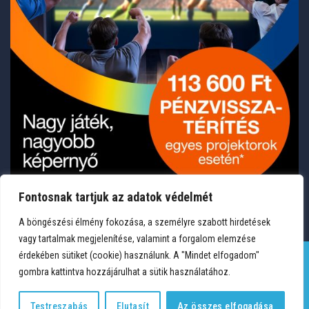
Fontosnak tartjuk az adatok védelmét
A böngészési élmény fokozása, a személyre szabott hirdetések
vagy tartalmak megjelenítése, valamint a forgalom elemzése
érdekében sütiket (cookie) használunk. A "Mindet elfogadom"
gombra kattintva hozzájárulhat a sütik használatához.
TERMÉKEK
KÍVÁNSÁGLISTA
FIÓKOM
KAPCSOLAT
VÁSÁRLÁSI FELTÉTELEK
ADATVÉDELEM
Testreszabás
Elutasít
Az összes elfogadása