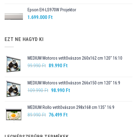
Epson EH-LS970W Projektor
1.699.000
Ft
EZT NE HAGYD KI
MEDIUM Motoros vetítõvászon 260x162 cm 120" 16:10
Original
Current
99.990
Ft
89.990
Ft
price
price
was:
is:
MEDIUM Motoros vetítõvászon 266x150 cm 120" 16:9
99.990 Ft.
89.990 Ft.
Original
Current
109.990
Ft
98.990
Ft
price
price
was:
is:
MEDIUM Rollo vetítõvászon 298x168 cm 135" 16:9
109.990 Ft.
98.990 Ft.
Original
Current
89.990
Ft
76.499
Ft
price
price
was:
is:
89.990 Ft.
76.499 Ft.
LEGNÉPSZERŰBB TERMÉKEK