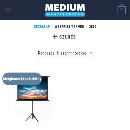
Skip
0
to
content
KEZDŐLAP
/
WEBFRISS TERMÉK
/
3880
SZŰRÉS
Ideiglenes készlethiány