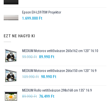
Epson EH-LS970W Projektor
1.699.000
Ft
EZT NE HAGYD KI
MEDIUM Motoros vetítõvászon 260x162 cm 120" 16:10
Original
Current
99.990
Ft
89.990
Ft
price
price
was:
is:
MEDIUM Motoros vetítõvászon 266x150 cm 120" 16:9
99.990 Ft.
89.990 Ft.
Original
Current
109.990
Ft
98.990
Ft
price
price
was:
is:
MEDIUM Rollo vetítõvászon 298x168 cm 135" 16:9
109.990 Ft.
98.990 Ft.
Original
Current
89.990
Ft
76.499
Ft
price
price
was:
is: