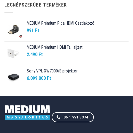
89.990 Ft.
76.499 Ft.
LEGNÉPSZERŰBB TERMÉKEK
MEDIUM Prémium Pipa HDMI Csatlakozó
991
Ft
MEDIUM Prémium HDMI Fali aljzat
2.490
Ft
Sony VPL-XW7000/B projektor
6.099.000
Ft
06 1 951 3374