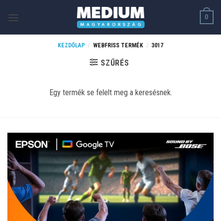
Skip
0
to
content
KEZDŐLAP
/
WEBFRISS TERMÉK
/
3017
SZŰRÉS
Egy termék se felelt meg a keresésnek.