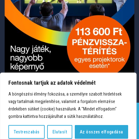
Fontosnak tartjuk az adatok védelmét
A böngészési élmény fokozása, a személyre szabott hirdetések
vagy tartalmak megjelenítése, valamint a forgalom elemzése
érdekében sütiket (cookie) használunk. A "Mindet elfogadom"
gombra kattintva hozzájárulhat a sütik használatához.
TERMÉKEK
KÍVÁNSÁGLISTA
FIÓKOM
KAPCSOLAT
VÁSÁRLÁSI FELTÉTELEK
ADATVÉDELEM
Testreszabás
Elutasít
Az összes elfogadása
Copyright 2026 © Medium Hungary Kft. Minden jog fenntartva.