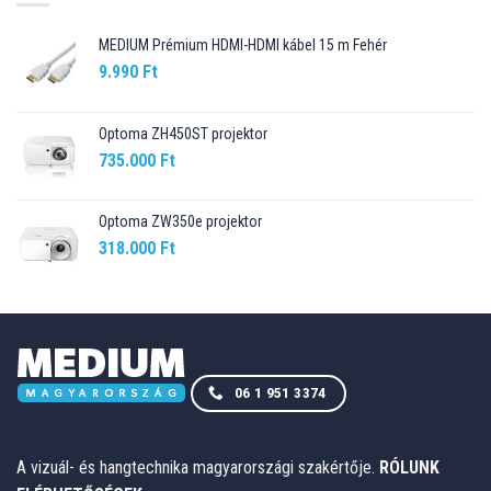
MEDIUM Prémium HDMI-HDMI kábel 15 m Fehér
9.990
Ft
Optoma ZH450ST projektor
735.000
Ft
Optoma ZW350e projektor
318.000
Ft
06 1 951 3374
A vizuál- és hangtechnika magyarországi szakértője.
RÓLUNK