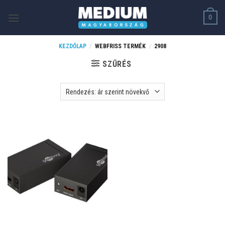
Skip
0
to
content
KEZDŐLAP
/
WEBFRISS TERMÉK
/
2908
SZŰRÉS