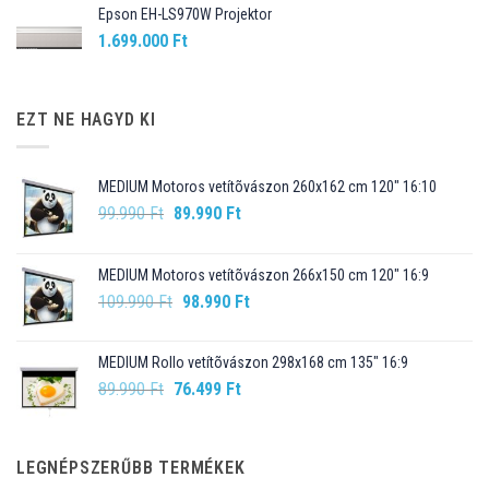
Epson EH-LS970W Projektor
1.699.000
Ft
EZT NE HAGYD KI
MEDIUM Motoros vetítõvászon 260x162 cm 120" 16:10
Original
Current
99.990
Ft
89.990
Ft
price
price
was:
is:
MEDIUM Motoros vetítõvászon 266x150 cm 120" 16:9
99.990 Ft.
89.990 Ft.
Original
Current
109.990
Ft
98.990
Ft
price
price
was:
is:
MEDIUM Rollo vetítõvászon 298x168 cm 135" 16:9
109.990 Ft.
98.990 Ft.
Original
Current
89.990
Ft
76.499
Ft
price
price
was:
is:
89.990 Ft.
76.499 Ft.
LEGNÉPSZERŰBB TERMÉKEK