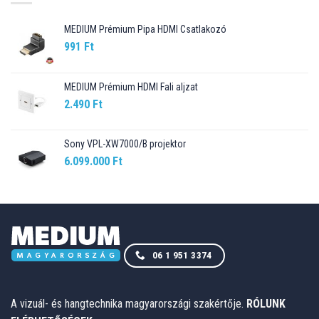
MEDIUM Prémium Pipa HDMI Csatlakozó
991
Ft
MEDIUM Prémium HDMI Fali aljzat
2.490
Ft
Sony VPL-XW7000/B projektor
6.099.000
Ft
06 1 951 3374
A vizuál- és hangtechnika magyarországi szakértője.
RÓLUNK