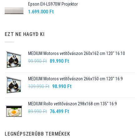
Epson EH-LS970W Projektor
1.699.000
Ft
EZT NE HAGYD KI
MEDIUM Motoros vetítõvászon 260x162 cm 120" 16:10
Original
Current
99.990
Ft
89.990
Ft
price
price
was:
is:
MEDIUM Motoros vetítõvászon 266x150 cm 120" 16:9
99.990 Ft.
89.990 Ft.
Original
Current
109.990
Ft
98.990
Ft
price
price
was:
is:
MEDIUM Rollo vetítõvászon 298x168 cm 135" 16:9
109.990 Ft.
98.990 Ft.
Original
Current
89.990
Ft
76.499
Ft
price
price
was:
is:
89.990 Ft.
76.499 Ft.
LEGNÉPSZERŰBB TERMÉKEK