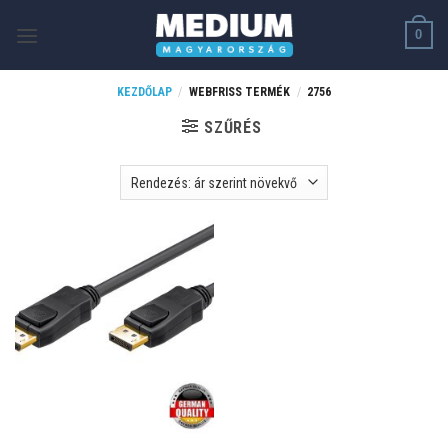
Skip
0
to
content
KEZDŐLAP
/
WEBFRISS TERMÉK
/
2756
SZŰRÉS