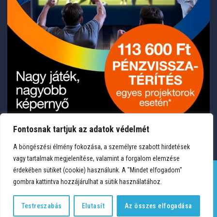
Fontosnak tartjuk az adatok védelmét
A böngészési élmény fokozása, a személyre szabott hirdetések
vagy tartalmak megjelenítése, valamint a forgalom elemzése
érdekében sütiket (cookie) használunk. A "Mindet elfogadom"
gombra kattintva hozzájárulhat a sütik használatához.
TERMÉKEK
KÍVÁNSÁGLISTA
FIÓKOM
KAPCSOLAT
VÁSÁRLÁSI FELTÉTELEK
ADATVÉDELEM
Testreszabás
Elutasít
Az összes elfogadása
Copyright 2026 © Medium Hungary Kft. Minden jog fenntartva.