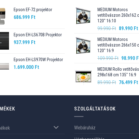
Epson EF-72 projektor
MEDIUM Motoros
vetítõvászon 260x162 
686.999
Ft
120" 16:10
Original
99.990
Ft
89.990
Ft
price
Epson EH-LS670B Projektor
MEDIUM Motoros
was:
937.999
Ft
vetítõvászon 266x150 
99.990 Ft.
120" 16:9
Original
109.990
Ft
98.990
F
Epson EH-LS970W Projektor
price
1.699.000
Ft
MEDIUM Rollo vetítõvá
was:
298x168 cm 135" 16:9
109.990 F
Original
89.990
Ft
76.499
Ft
price
was:
89.990 Ft.
MÉKEK
SZOLGÁLTATÁSOK
Webáruház
mékek