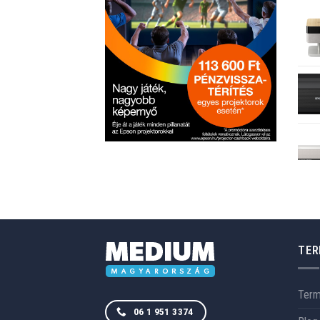
TER
Ter
06 1 951 3374