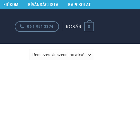
FIÓKOM
KÍVÁNSÁGLISTA
KAPCSOLAT
KOSÁR
06 1 951 3374
0