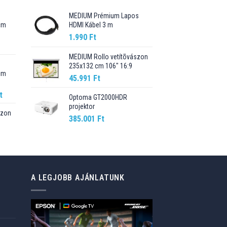
MEDIUM Prémium Lapos
cm
HDMI Kábel 3 m
1.990
Ft
Current
price
MEDIUM Rollo vetítõvászon
235x132 cm 106" 16:9
is:
cm
89.990 Ft.
45.991
Ft
Current
t
Optoma GT2000HDR
price
projektor
szon
is:
385.001
Ft
t.
98.990 Ft.
Current
price
is:
76.499 Ft.
A LEGJOBB AJÁNLATUNK