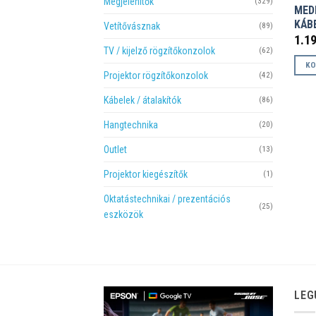
Megjelenítők
(329)
MED
KÁBE
Vetítővásznak
(89)
1.1
TV / kijelző rögzítőkonzolok
(62)
KO
Projektor rögzítőkonzolok
(42)
Kábelek / átalakítók
(86)
Hangtechnika
(20)
Outlet
(13)
Projektor kiegészítők
(1)
Oktatástechnikai / prezentációs
(25)
eszközök
LEG