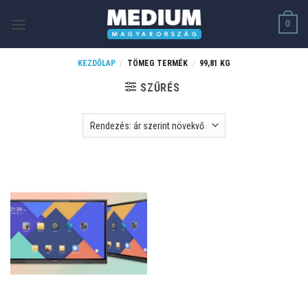
Skip
0
to
content
KEZDŐLAP
/
TÖMEG TERMÉK
/
99,81 KG
SZŰRÉS