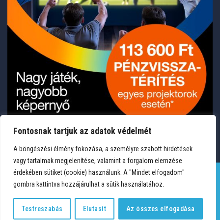
Fontosnak tartjuk az adatok védelmét
A böngészési élmény fokozása, a személyre szabott hirdetések
vagy tartalmak megjelenítése, valamint a forgalom elemzése
érdekében sütiket (cookie) használunk. A "Mindet elfogadom"
gombra kattintva hozzájárulhat a sütik használatához.
TERMÉKEK
KÍVÁNSÁGLISTA
FIÓKOM
KAPCSOLAT
VÁSÁRLÁSI FELTÉTELEK
ADATVÉDELEM
Testreszabás
Elutasít
Az összes elfogadása
Copyright 2026 © Medium Hungary Kft. Minden jog fenntartva.