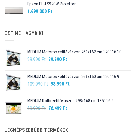
Epson EH-LS970W Projektor
1.699.000
Ft
EZT NE HAGYD KI
MEDIUM Motoros vetítõvászon 260x162 cm 120" 16:10
Original
Current
99.990
Ft
89.990
Ft
price
price
was:
is:
MEDIUM Motoros vetítõvászon 266x150 cm 120" 16:9
99.990 Ft.
89.990 Ft.
Original
Current
109.990
Ft
98.990
Ft
price
price
was:
is:
MEDIUM Rollo vetítõvászon 298x168 cm 135" 16:9
109.990 Ft.
98.990 Ft.
Original
Current
89.990
Ft
76.499
Ft
price
price
was:
is:
89.990 Ft.
76.499 Ft.
LEGNÉPSZERŰBB TERMÉKEK