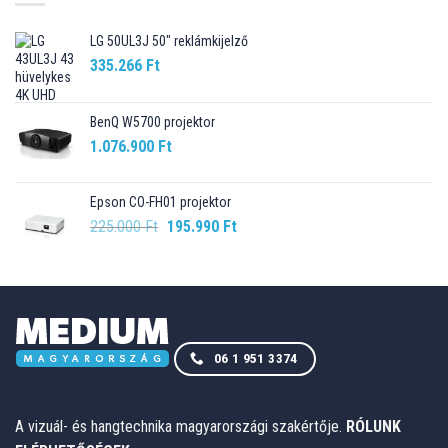
LG 50UL3J 50" reklámkijelző
335.266
Ft
BenQ W5700 projektor
1.076.900
Ft
Epson CO-FH01 projektor
Original
Current
225.000
Ft
195.990
Ft
price
price
was:
is:
225.000 Ft.
195.990 Ft.
06 1 951 3374
A vizuál- és hangtechnika magyarországi szakértője.
RÓLUNK