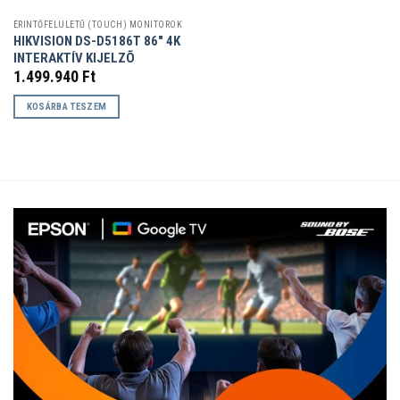
ÉRINTŐFELÜLETŰ (TOUCH) MONITOROK
HIKVISION DS-D5186T 86″ 4K
INTERAKTÍV KIJELZÕ
1.499.940
Ft
KOSÁRBA TESZEM