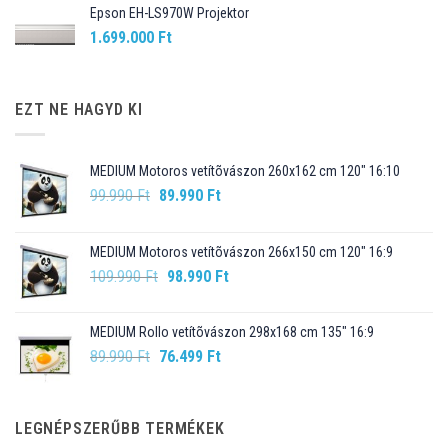
Epson EH-LS970W Projektor
1.699.000
Ft
EZT NE HAGYD KI
MEDIUM Motoros vetítõvászon 260x162 cm 120" 16:10
Original
Current
99.990
Ft
89.990
Ft
price
price
was:
is:
MEDIUM Motoros vetítõvászon 266x150 cm 120" 16:9
99.990 Ft.
89.990 Ft.
Original
Current
109.990
Ft
98.990
Ft
price
price
was:
is:
MEDIUM Rollo vetítõvászon 298x168 cm 135" 16:9
109.990 Ft.
98.990 Ft.
Original
Current
89.990
Ft
76.499
Ft
price
price
was:
is:
89.990 Ft.
76.499 Ft.
LEGNÉPSZERŰBB TERMÉKEK