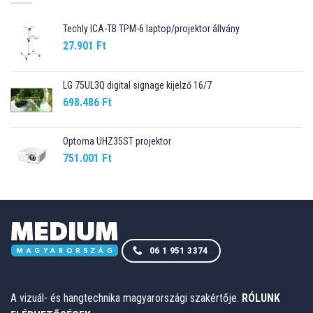
Techly ICA-TB TPM-6 laptop/projektor állvány
27.901
Ft
LG 75UL3Q digital signage kijelző 16/7
698.486
Ft
Optoma UHZ35ST projektor
751.001
Ft
06 1 951 3374
A vizuál- és hangtechnika magyarországi szakértője.
RÓLUNK