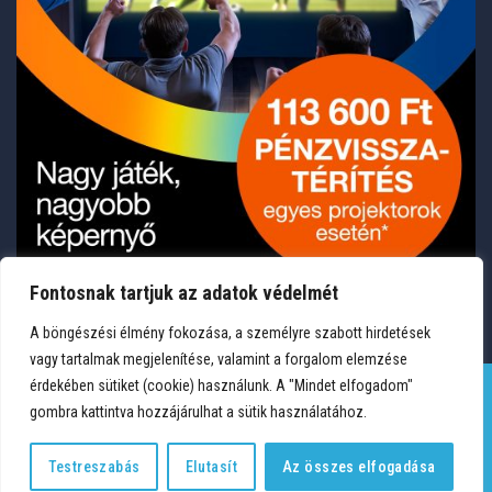
Fontosnak tartjuk az adatok védelmét
A böngészési élmény fokozása, a személyre szabott hirdetések
vagy tartalmak megjelenítése, valamint a forgalom elemzése
érdekében sütiket (cookie) használunk. A "Mindet elfogadom"
gombra kattintva hozzájárulhat a sütik használatához.
TERMÉKEK
KÍVÁNSÁGLISTA
FIÓKOM
KAPCSOLAT
VÁSÁRLÁSI FELTÉTELEK
ADATVÉDELEM
Testreszabás
Elutasít
Az összes elfogadása
Copyright 2026 © Medium Hungary Kft. Minden jog fenntartva.