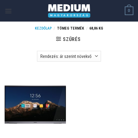
Skip
0
to
content
KEZDŐLAP
/
TÖMEG TERMÉK
/
68,86 KG
SZŰRÉS