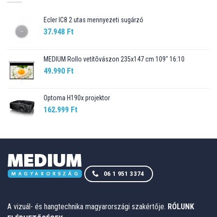
Ecler IC8 2 utas mennyezeti sugárzó
37.948
Ft
MEDIUM Rollo vetítõvászon 235x147 cm 109" 16:10
49.990
Ft
Optoma H190x projektor
162.999
Ft
06 1 951 3374
A vizuál- és hangtechnika magyarországi szakértője.
RÓLUNK