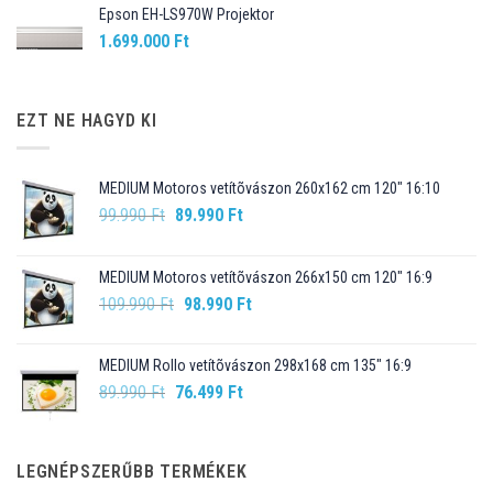
Epson EH-LS970W Projektor
1.699.000
Ft
EZT NE HAGYD KI
MEDIUM Motoros vetítõvászon 260x162 cm 120" 16:10
Original
Current
99.990
Ft
89.990
Ft
price
price
was:
is:
MEDIUM Motoros vetítõvászon 266x150 cm 120" 16:9
99.990 Ft.
89.990 Ft.
Original
Current
109.990
Ft
98.990
Ft
price
price
was:
is:
MEDIUM Rollo vetítõvászon 298x168 cm 135" 16:9
109.990 Ft.
98.990 Ft.
Original
Current
89.990
Ft
76.499
Ft
price
price
was:
is:
89.990 Ft.
76.499 Ft.
LEGNÉPSZERŰBB TERMÉKEK