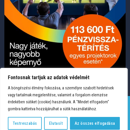
Fontosnak tartjuk az adatok védelmét
A böngészési élmény fokozása, a személyre szabott hirdetések
vagy tartalmak megjelenítése, valamint a forgalom elemzése
érdekében sütiket (cookie) használunk. A "Mindet elfogadom"
gombra kattintva hozzájárulhat a sütik használatához.
TERMÉKEK
KÍVÁNSÁGLISTA
FIÓKOM
KAPCSOLAT
VÁSÁRLÁSI FELTÉTELEK
ADATVÉDELEM
Testreszabás
Elutasít
Az összes elfogadása
Copyright 2026 © Medium Hungary Kft. Minden jog fenntartva.