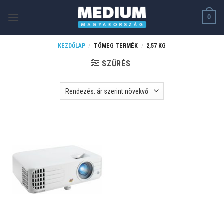
Skip
0
to
content
KEZDŐLAP
/
TÖMEG TERMÉK
/
2,57 KG
SZŰRÉS