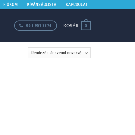
FIÓKOM
KÍVÁNSÁGLISTA
KAPCSOLAT
KOSÁR
06 1 951 3374
0