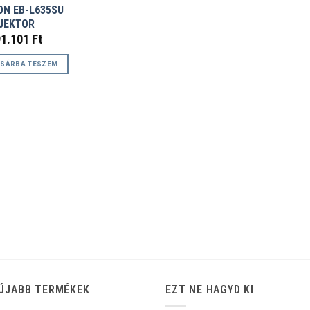
ON EB-L635SU
JEKTOR
91.101
Ft
SÁRBA TESZEM
ÚJABB TERMÉKEK
EZT NE HAGYD KI