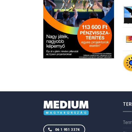
TER
Ter
06 1 951 3374