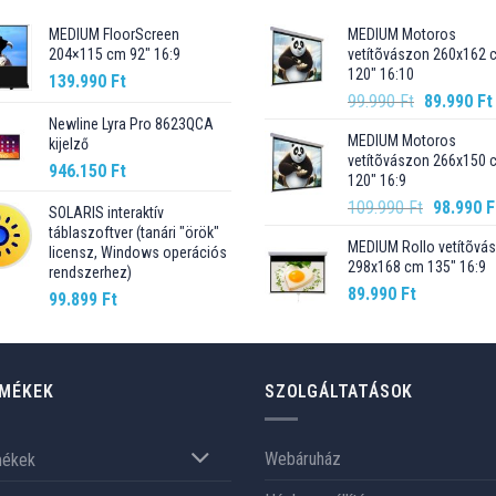
MEDIUM FloorScreen
MEDIUM Motoros
204×115 cm 92″ 16:9
vetítõvászon 260x162 
120" 16:10
139.990
Ft
Original
99.990
Ft
89.990
Ft
price
Newline Lyra Pro 8623QCA
MEDIUM Motoros
kijelző
was:
vetítõvászon 266x150 
99.990 Ft.
946.150
Ft
120" 16:9
Original
109.990
Ft
98.990
F
SOLARIS interaktív
price
táblaszoftver (tanári "örök"
MEDIUM Rollo vetítõvá
was:
licensz, Windows operációs
298x168 cm 135" 16:9
rendszerhez)
109.990 F
89.990
Ft
99.899
Ft
MÉKEK
SZOLGÁLTATÁSOK
Webáruház
mékek