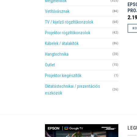
Megjelenítők
(325)
EPS
PRO
Vetítővásznak
(84)
2.1
TV / kijelző rögzítőkonzolok
(64)
KO
Projektor rögzítőkonzolok
(42)
Kábelek / átalakítók
(86)
Hangtechnika
(20)
Outlet
(15)
Projektor kiegészítők
(1)
Oktatástechnikai / prezentációs
(26)
eszközök
LEG