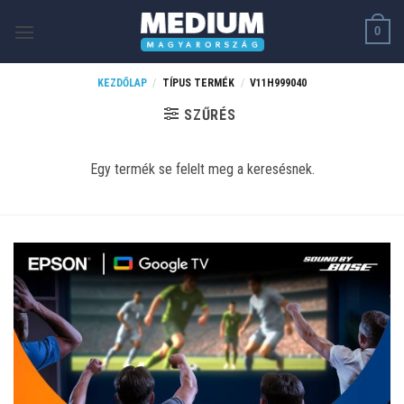
Skip
0
to
content
KEZDŐLAP
/
TÍPUS TERMÉK
/
V11H999040
SZŰRÉS
Egy termék se felelt meg a keresésnek.