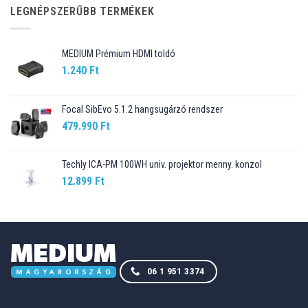
89.990 Ft.
76.499 Ft.
LEGNÉPSZERŰBB TERMÉKEK
MEDIUM Prémium HDMI toldó
1.240
Ft
Focal SibEvo 5.1.2 hangsugárzó rendszer
479.990
Ft
Techly ICA-PM 100WH univ. projektor menny. konzol
12.899
Ft
06 1 951 3374