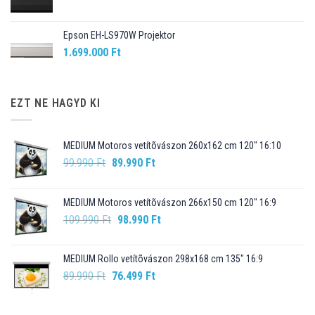
Epson EH-LS970W Projektor
1.699.000
Ft
EZT NE HAGYD KI
MEDIUM Motoros vetítõvászon 260x162 cm 120" 16:10
Original
Current
99.990
Ft
89.990
Ft
price
price
was:
is:
MEDIUM Motoros vetítõvászon 266x150 cm 120" 16:9
99.990 Ft.
89.990 Ft.
Original
Current
109.990
Ft
98.990
Ft
price
price
was:
is:
MEDIUM Rollo vetítõvászon 298x168 cm 135" 16:9
109.990 Ft.
98.990 Ft.
Original
Current
89.990
Ft
76.499
Ft
price
price
was:
is: